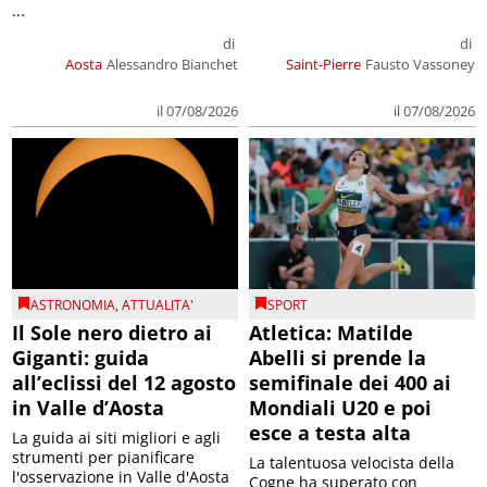
...
di
di
Aosta
Alessandro Bianchet
Saint-Pierre
Fausto Vassoney
il 07/08/2026
il 07/08/2026
ASTRONOMIA
,
ATTUALITA'
SPORT
Il Sole nero dietro ai
Atletica: Matilde
Giganti: guida
Abelli si prende la
all’eclissi del 12 agosto
semifinale dei 400 ai
in Valle d’Aosta
Mondiali U20 e poi
esce a testa alta
La guida ai siti migliori e agli
strumenti per pianificare
La talentuosa velocista della
l'osservazione in Valle d'Aosta
Cogne ha superato con