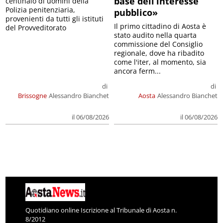
base dell’interesse
centinaio di uomini della
Polizia penitenziaria,
pubblico»
provenienti da tutti gli istituti
Il primo cittadino di Aosta è
del Provveditorato
stato audito nella quarta
commissione del Consiglio
regionale, dove ha ribadito
come l'iter, al momento, sia
ancora ferm...
di
di
Brissogne
Alessandro Bianchet
Aosta
Alessandro Bianchet
il 06/08/2026
il 06/08/2026
Quotidiano online Iscrizione al Tribunale di Aosta n.
8/2012