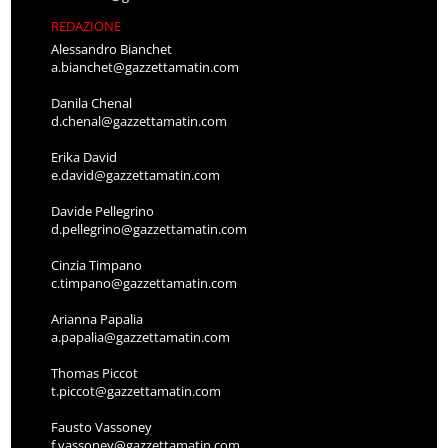
REDAZIONE
Alessandro Bianchet
a.bianchet@gazzettamatin.com
Danila Chenal
d.chenal@gazzettamatin.com
Erika David
e.david@gazzettamatin.com
Davide Pellegrino
d.pellegrino@gazzettamatin.com
Cinzia Timpano
c.timpano@gazzettamatin.com
Arianna Papalia
a.papalia@gazzettamatin.com
Thomas Piccot
t.piccot@gazzettamatin.com
Fausto Vassoney
f.vassoney@gazzettamatin.com