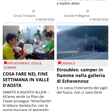
e Kaitlin Allen
di
di
Cinzia Timpano
Davide Pellegrino
il 08/08/2026
il 08/08/2026
APPUNTAMENTI
,
OGGI &
CRONACA
DOMANI
Etroubles: camper in
COSA FARE NEL FINE
fiamme nella galleria
SETTIMANA IN VALLE
di Echevennoz
D’AOSTA
E in corso l'intervento dei vigili
SABATO 8 AGOSTO ALLEIN –
del fuoco, non ci sono feriti
All’area verde Le Plan-de-
Clavel prosegue “ItinerDante”,
le letture dantesche, con la
partecipazione di Antonello