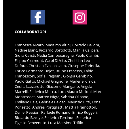
COLLABORATORI
Francesca Arcaro, Massimo Altini, Corrado Bellora,
Nadine Blanc, Riccardo Bortolotti, Manila Calipari,
Giulia Calisti, Nadia Camposaragna, Paolo Ciambi,
Filippo Clermont, Carol Di Vito, Christian Leo
Dufour, Christian Evaspasiano, Giuseppe Farinella,
Enrico Formento Dojot, Bruno Fracasso, Fabio
Francesconi, Sofia Fregnani, Giorgia Gambino,
Paolo Gatto, Michael Ghignone, Marlène Jorrioz,
Cecilia Lazzarotto, Giacomo Mangano, Angela
Marrelli, Federico Mecca, Luca Mauro Melloni, Marc
Montrosset, Matteo Nigra, Sabrina Olibano,
Emiliano Pala, Gabriele Peloso, Maurizio Pitti, Loris
Ponsetto, Andrea Portigliatti, Mattia Pramotton,
Deniel Pession, Raffaele Romano, Enrico Ruggeri,
Riccardo Savoye, Federica Tercinod, Federico
Tigellio Benvenuto, Luca Massimo Trifilò