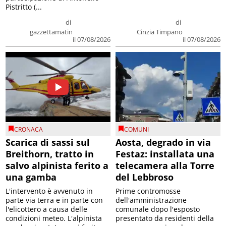
Pistritto (...
di
di
gazzettamatin
Cinzia Timpano
il 07/08/2026
il 07/08/2026
CRONACA
COMUNI
Scarica di sassi sul
Aosta, degrado in via
Breithorn, tratto in
Festaz: installata una
salvo alpinista ferito a
telecamera alla Torre
una gamba
del Lebbroso
L'intervento è avvenuto in
Prime contromosse
parte via terra e in parte con
dell'amministrazione
l'elicottero a causa delle
comunale dopo l'esposto
condizioni meteo. L'alpinista
presentato da residenti della