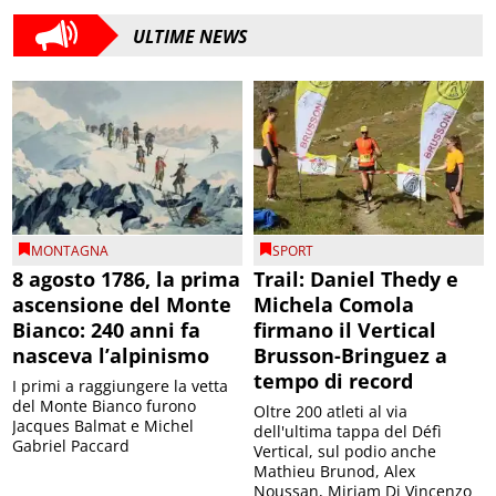
ULTIME NEWS
MONTAGNA
SPORT
8 agosto 1786, la prima
Trail: Daniel Thedy e
ascensione del Monte
Michela Comola
Bianco: 240 anni fa
firmano il Vertical
nasceva l’alpinismo
Brusson-Bringuez a
tempo di record
I primi a raggiungere la vetta
del Monte Bianco furono
Oltre 200 atleti al via
Jacques Balmat e Michel
dell'ultima tappa del Défì
Gabriel Paccard
Vertical, sul podio anche
Mathieu Brunod, Alex
Noussan, Miriam Di Vincenzo