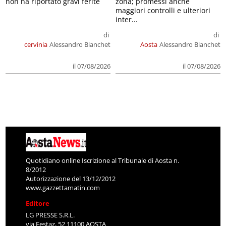
non ha riportato gravi ferite
zona; promessi anche
maggiori controlli e ulteriori
inter...
di
di
cervinia
Alessandro Bianchet
Aosta
Alessandro Bianchet
il 07/08/2026
il 07/08/2026
Quotidiano online Iscrizione al Tribunale di Aosta n.
8/2012
Autorizzazione del 13/12/2012
www.gazzettamatin.com
Editore
LG PRESSE S.R.L.
via Festaz, 52 11100 AOSTA