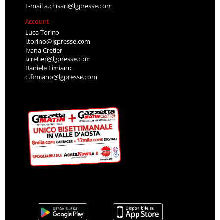
E-mail
a.chisari@lgpresse.com
Account
Luca Torino
l.torino@lgpresse.com
Ivana Cretier
i.cretier@lgpresse.com
Daniele Fimiano
d.fimiano@lgpresse.com