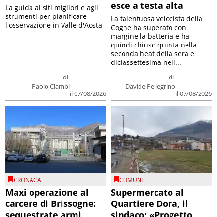
esce a testa alta
La guida ai siti migliori e agli
strumenti per pianificare
La talentuosa velocista della
l'osservazione in Valle d'Aosta
Cogne ha superato con
margine la batteria e ha
quindi chiuso quinta nella
seconda heat della sera e
diciassettesima nell...
di
di
Paolo Ciambi
Davide Pellegrino
il 07/08/2026
il 07/08/2026
CRONACA
COMUNI
Maxi operazione al
Supermercato al
carcere di Brissogne:
Quartiere Dora, il
sequestrate armi
sindaco: «Progetto