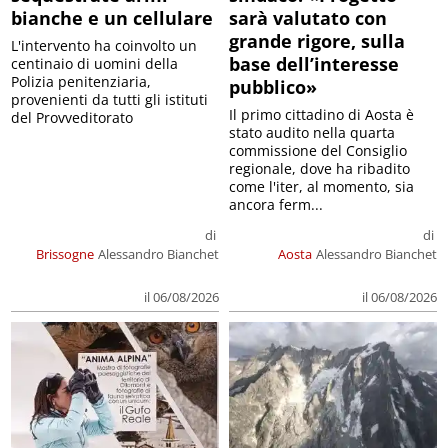
bianche e un cellulare
sarà valutato con
grande rigore, sulla
L'intervento ha coinvolto un
base dell’interesse
centinaio di uomini della
Polizia penitenziaria,
pubblico»
provenienti da tutti gli istituti
Il primo cittadino di Aosta è
del Provveditorato
stato audito nella quarta
commissione del Consiglio
regionale, dove ha ribadito
come l'iter, al momento, sia
ancora ferm...
di
di
Brissogne
Alessandro Bianchet
Aosta
Alessandro Bianchet
il 06/08/2026
il 06/08/2026