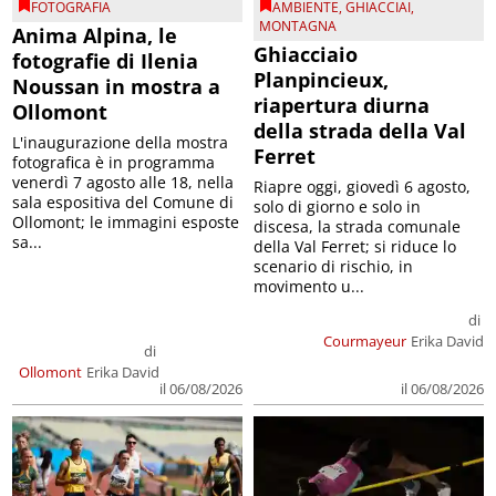
FOTOGRAFIA
AMBIENTE
,
GHIACCIAI
,
MONTAGNA
Anima Alpina, le
Ghiacciaio
fotografie di Ilenia
Planpincieux,
Noussan in mostra a
riapertura diurna
Ollomont
della strada della Val
L'inaugurazione della mostra
Ferret
fotografica è in programma
venerdì 7 agosto alle 18, nella
Riapre oggi, giovedì 6 agosto,
sala espositiva del Comune di
solo di giorno e solo in
Ollomont; le immagini esposte
discesa, la strada comunale
sa...
della Val Ferret; si riduce lo
scenario di rischio, in
movimento u...
di
Courmayeur
Erika David
di
Ollomont
Erika David
il 06/08/2026
il 06/08/2026