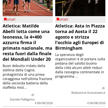
SPORT
SPORT
Atletica: Matilde
Atletica: Asta in Piazza
Abelli lotta come una
torna ad Aosta il 22
leonessa, la 4×400
agosto e strizza
azzurra firma il
l’occhio agli Europei di
primato nazionale, ma
Birmingham
resta fuori dalla finale
La speranza degli
dei Mondiali Under 20
organizzatori è di portare sulla
pedana del salotto buono
Buon debutto iridato della
della città alcuni atleti reduci
stellina della Cogne,
dalla rassegna continentale in
protagonista di una prova
programma ...
coraggiosa nell'ultima frazione
della seconda batteria della
staffetta mist...
di
Redazione Aostanews.it
di
Davide Pellegrino
il 06/08/2026
il 06/08/2026