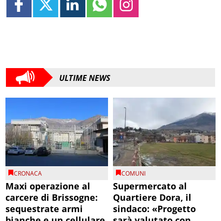
ULTIME NEWS
CRONACA
COMUNI
Maxi operazione al
Supermercato al
carcere di Brissogne:
Quartiere Dora, il
sequestrate armi
sindaco: «Progetto
bianche e un cellulare
sarà valutato con