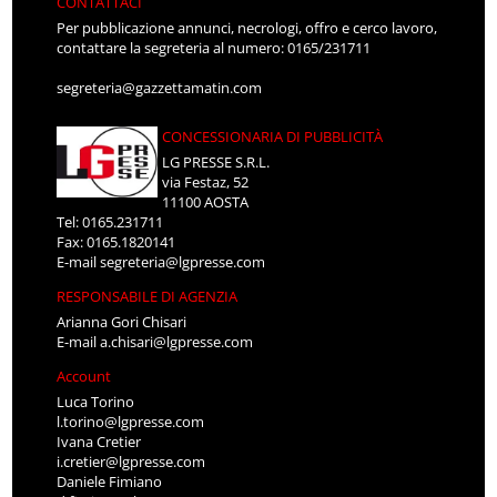
CONTATTACI
Per pubblicazione annunci, necrologi, offro e cerco lavoro,
contattare la segreteria al numero: 0165/231711
segreteria@gazzettamatin.com
CONCESSIONARIA DI PUBBLICITÀ
LG PRESSE S.R.L.
via Festaz, 52
11100 AOSTA
Tel: 0165.231711
Fax: 0165.1820141
E-mail
segreteria@lgpresse.com
RESPONSABILE DI AGENZIA
Arianna Gori Chisari
E-mail
a.chisari@lgpresse.com
Account
Luca Torino
l.torino@lgpresse.com
Ivana Cretier
i.cretier@lgpresse.com
Daniele Fimiano