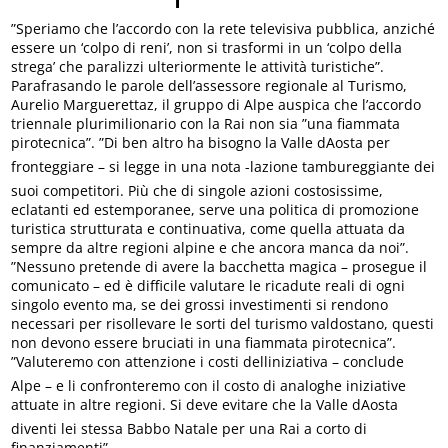
”Speriamo che l’accordo con la rete televisiva pubblica, anziché
essere un ‘colpo di reni’, non si trasformi in un ‘colpo della
strega’ che paralizzi ulteriormente le attività turistiche”.
Parafrasando le parole dell’assessore regionale al Turismo,
Aurelio Marguerettaz, il gruppo di Alpe auspica che l’accordo
triennale plurimilionario con la Rai non sia ”una fiammata
pirotecnica”. ”Di ben altro ha bisogno la Valle dAosta per
fronteggiare – si legge in una nota -lazione tambureggiante dei
suoi competitori. Più che di singole azioni costosissime,
eclatanti ed estemporanee, serve una politica di promozione
turistica strutturata e continuativa, come quella attuata da
sempre da altre regioni alpine e che ancora manca da noi”.
”Nessuno pretende di avere la bacchetta magica – prosegue il
comunicato – ed è difficile valutare le ricadute reali di ogni
singolo evento ma, se dei grossi investimenti si rendono
necessari per risollevare le sorti del turismo valdostano, questi
non devono essere bruciati in una fiammata pirotecnica”.
”Valuteremo con attenzione i costi delliniziativa – conclude
Alpe – e li confronteremo con il costo di analoghe iniziative
attuate in altre regioni. Si deve evitare che la Valle dAosta
diventi lei stessa Babbo Natale per una Rai a corto di
finanziamenti”.