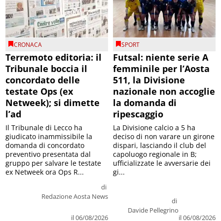
CRONACA
SPORT
Terremoto editoria: il
Futsal: niente serie A
Tribunale boccia il
femminile per l’Aosta
concordato delle
511, la Divisione
testate Ops (ex
nazionale non accoglie
Netweek); si dimette
la domanda di
l’ad
ripescaggio
Il Tribunale di Lecco ha
La Divisione calcio a 5 ha
giudicato inammissibile la
deciso di non varare un girone
domanda di concordato
dispari, lasciando il club del
preventivo presentata dal
capoluogo regionale in B;
gruppo per salvare le testate
ufficializzate le avversarie dei
ex Netweek ora Ops R...
gi...
di
Redazione Aosta News
di
Davide Pellegrino
il 06/08/2026
il 06/08/2026