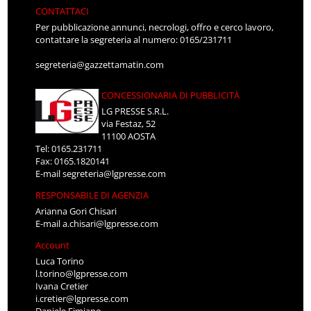
CONTATTACI
Per pubblicazione annunci, necrologi, offro e cerco lavoro,
contattare la segreteria al numero: 0165/231711
segreteria@gazzettamatin.com
CONCESSIONARIA DI PUBBLICITÀ
LG PRESSE S.R.L.
via Festaz, 52
11100 AOSTA
Tel: 0165.231711
Fax: 0165.1820141
E-mail
segreteria@lgpresse.com
RESPONSABILE DI AGENZIA
Arianna Gori Chisari
E-mail
a.chisari@lgpresse.com
Account
Luca Torino
l.torino@lgpresse.com
Ivana Cretier
i.cretier@lgpresse.com
Daniele Fimiano