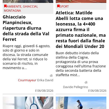
AMBIENTE
,
GHIACCIAI
,
SPORT
MONTAGNA
Atletica: Matilde
Ghiacciaio
Abelli lotta come una
Planpincieux,
leonessa, la 4×400
riapertura diurna
azzurra firma il
della strada della Val
primato nazionale, ma
Ferret
resta fuori dalla finale
dei Mondiali Under 20
Riapre oggi, giovedì 6 agosto,
solo di giorno e solo in
Buon debutto iridato della
discesa, la strada comunale
stellina della Cogne,
della Val Ferret; si riduce lo
protagonista di una prova
scenario di rischio, in
coraggiosa nell'ultima frazione
movimento u...
della seconda batteria della
staffetta mist...
di
Courmayeur
Erika David
di
Davide Pellegrino
il 06/08/2026
il 06/08/2026