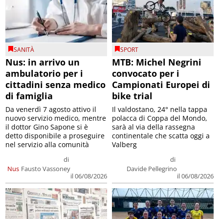
SANITÀ
SPORT
Nus: in arrivo un
MTB: Michel Negrini
ambulatorio per i
convocato per i
cittadini senza medico
Campionati Europei di
di famiglia
bike trial
Da venerdì 7 agosto attivo il
Il valdostano, 24° nella tappa
nuovo servizio medico, mentre
polacca di Coppa del Mondo,
il dottor Gino Sapone si è
sarà al via della rassegna
detto disponibile a proseguire
continentale che scatta oggi a
nel servizio alla comunità
Valberg
di
di
Nus
Fausto Vassoney
Davide Pellegrino
il 06/08/2026
il 06/08/2026