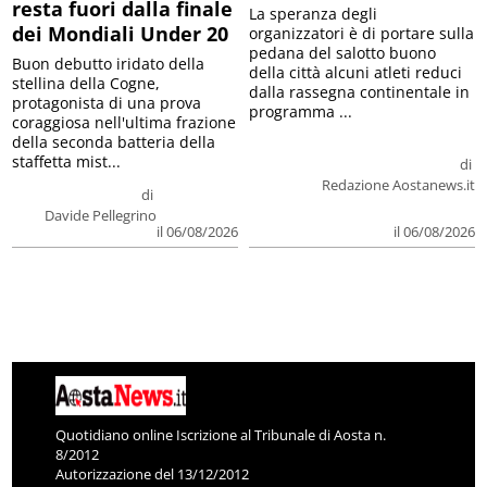
resta fuori dalla finale
La speranza degli
dei Mondiali Under 20
organizzatori è di portare sulla
pedana del salotto buono
Buon debutto iridato della
della città alcuni atleti reduci
stellina della Cogne,
dalla rassegna continentale in
protagonista di una prova
programma ...
coraggiosa nell'ultima frazione
della seconda batteria della
staffetta mist...
di
Redazione Aostanews.it
di
Davide Pellegrino
il 06/08/2026
il 06/08/2026
Quotidiano online Iscrizione al Tribunale di Aosta n.
8/2012
Autorizzazione del 13/12/2012