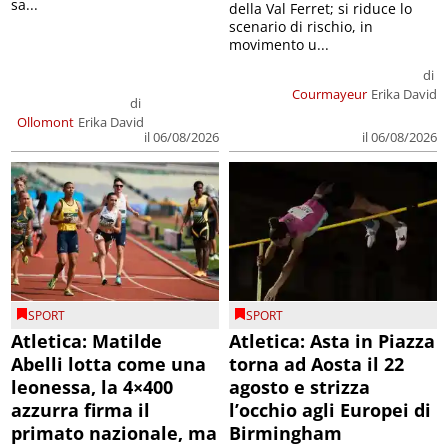
sa...
della Val Ferret; si riduce lo
scenario di rischio, in
movimento u...
di
Courmayeur
Erika David
di
Ollomont
Erika David
il 06/08/2026
il 06/08/2026
SPORT
SPORT
Atletica: Matilde
Atletica: Asta in Piazza
Abelli lotta come una
torna ad Aosta il 22
leonessa, la 4×400
agosto e strizza
azzurra firma il
l’occhio agli Europei di
primato nazionale, ma
Birmingham