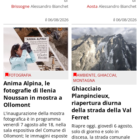
di
di
Brissogne
Alessandro Bianchet
Aosta
Alessandro Bianchet
il 06/08/2026
il 06/08/2026
FOTOGRAFIA
AMBIENTE
,
GHIACCIAI
,
MONTAGNA
Anima Alpina, le
Ghiacciaio
fotografie di Ilenia
Planpincieux,
Noussan in mostra a
riapertura diurna
Ollomont
della strada della Val
L'inaugurazione della mostra
Ferret
fotografica è in programma
venerdì 7 agosto alle 18, nella
Riapre oggi, giovedì 6 agosto,
sala espositiva del Comune di
solo di giorno e solo in
Ollomont; le immagini esposte
discesa, la strada comunale