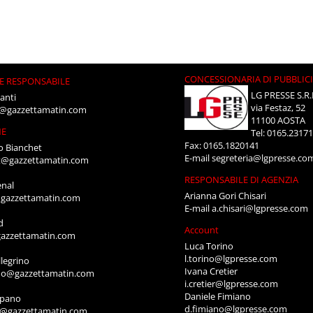
CONCESSIONARIA DI PUBBLIC
E RESPONSABILE
LG PRESSE S.R.
anti
via Festaz, 52
i@gazzettamatin.com
11100 AOSTA
NE
Tel: 0165.2317
Fax: 0165.1820141
o Bianchet
E-mail
segreteria@lgpresse.co
t@gazzettamatin.com
RESPONSABILE DI AGENZIA
enal
Arianna Gori Chisari
gazzettamatin.com
E-mail
a.chisari@lgpresse.com
d
Account
azzettamatin.com
Luca Torino
l.torino@lgpresse.com
legrino
Ivana Cretier
ino@gazzettamatin.com
i.cretier@lgpresse.com
Daniele Fimiano
mpano
d.fimiano@lgpresse.com
o@gazzettamatin.com