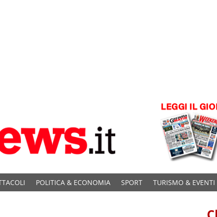
TTACOLI
POLITICA & ECONOMIA
SPORT
TURISMO & EVENTI
C