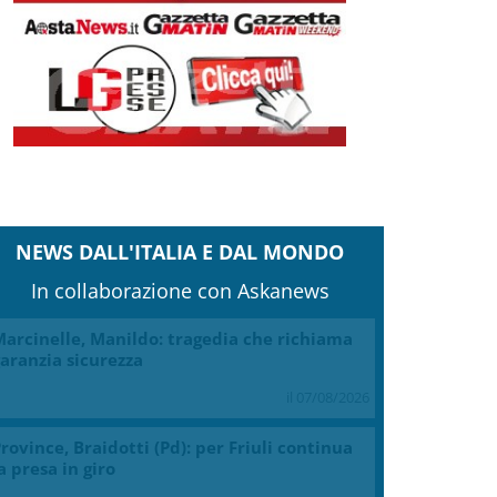
Clicca e scarica la copia