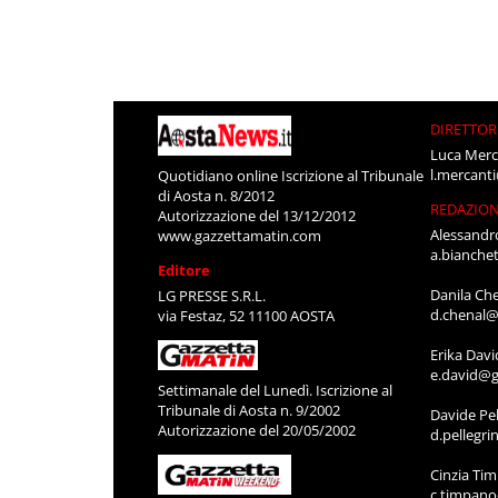
DIRETTOR
Luca Merc
l.mercant
Quotidiano online Iscrizione al Tribunale
di Aosta n. 8/2012
REDAZIO
Autorizzazione del 13/12/2012
Alessandr
www.gazzettamatin.com
a.bianche
Editore
Danila Ch
LG PRESSE S.R.L.
d.chenal@
via Festaz, 52 11100 AOSTA
Erika Davi
e.david@g
Settimanale del Lunedì. Iscrizione al
Tribunale di Aosta n. 9/2002
Davide Pel
Autorizzazione del 20/05/2002
d.pellegr
Cinzia Ti
c.timpan