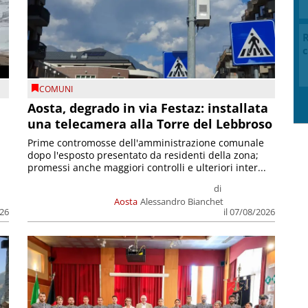
COMUNI
n
Aosta, degrado in via Festaz: installata
una telecamera alla Torre del Lebbroso
Prime contromosse dell'amministrazione comunale
dopo l'esposto presentato da residenti della zona;
promessi anche maggiori controlli e ulteriori inter...
di
Aosta
Alessandro Bianchet
M
026
il 07/08/2026
g
P
l