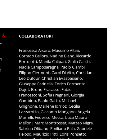
ITÀ
COLLABORATORI
L.
Francesca Arcaro, Massimo Altini,
Corrado Bellora, Nadine Blanc, Riccardo
11
Bortolotti, Manila Calipari, Giulia Calisti,
Nadia Camposaragna, Paolo Ciambi,
m
Filippo Clermont, Carol Di Vito, Christian
Leo Dufour, Christian Evaspasiano,
Giuseppe Farinella, Enrico Formento
Dojot, Bruno Fracasso, Fabio
Francesconi, Sofia Fregnani, Giorgia
Gambino, Paolo Gatto, Michael
Ghignone, Marlène Jorrioz, Cecilia
Lazzarotto, Giacomo Mangano, Angela
Marrelli, Federico Mecca, Luca Mauro
Melloni, Marc Montrosset, Matteo Nigra,
Sabrina Olibano, Emiliano Pala, Gabriele
Peloso, Maurizio Pitti, Loris Ponsetto,