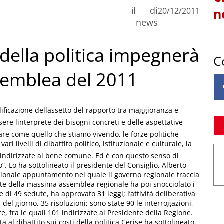
di
il
20/12/2011
n
news
ti della politica impegnerà
C
ssemblea del 2011
dificazione dellassetto del rapporto tra maggioranza e
re linterprete dei bisogni concreti e delle aspettative
re come quello che stiamo vivendo, le forze politiche
i livelli di dibattito politico, istituzionale e culturale, la
indirizzate al bene comune. Ed è con questo senso di
”. Lo ha sottolineato il presidente del Consiglio, Alberto
zionale appuntamento nel quale il governo regionale traccia
dente della massima assemblea regionale ha poi snocciolato i
le di 49 sedute, ha approvato 31 leggi; l’attività deliberativa
i del giorno, 35 risoluzioni; sono state 90 le interrogazioni,
e, fra le quali 101 indirizzate al Presidente della Regione.
al dibattito sui costi della politica Cerise ha sottolineato