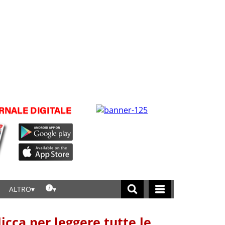
ALTRO
licca per leggere tutte le