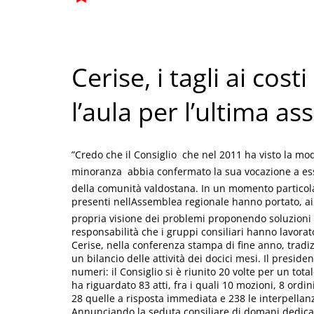
Cerise, i tagli ai cos
l’aula per l’ultima a
”Credo che il Consiglio  che nel 2011 ha visto la mo
minoranza  abbia confermato la sua vocazione a esse
della comunità valdostana. In un momento particola
presenti nellAssemblea regionale hanno portato, ai var
propria visione dei problemi proponendo soluzioni 
responsabilità che i gruppi consiliari hanno lavorato
Cerise, nella conferenza stampa di fine anno, tradi
un bilancio delle attività dei docici mesi. Il presi
numeri: il Consiglio si è riunito 20 volte per un tota
ha riguardato 83 atti, fra i quali 10 mozioni, 8 ordin
28 quelle a risposta immediata e 238 le interpellanz
Annunciando la seduta consiliare di domani dedicata 