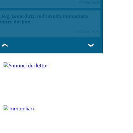
NEWS DALL'ITALIA E DAL MONDO
In collaborazione con Askanews
arcinelle, Manildo: tragedia che richiama
aranzia sicurezza
il 07/08/2026
rovince, Braidotti (Pd): per Friuli continua
a presa in giro
il 07/08/2026