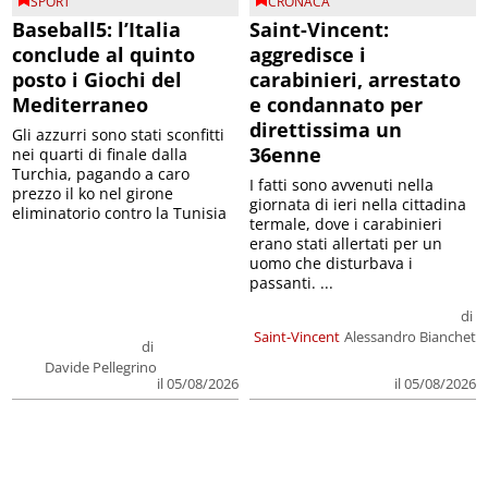
SPORT
CRONACA
Baseball5: l’Italia
Saint-Vincent:
conclude al quinto
aggredisce i
posto i Giochi del
carabinieri, arrestato
Mediterraneo
e condannato per
direttissima un
Gli azzurri sono stati sconfitti
36enne
nei quarti di finale dalla
Turchia, pagando a caro
I fatti sono avvenuti nella
prezzo il ko nel girone
giornata di ieri nella cittadina
eliminatorio contro la Tunisia
termale, dove i carabinieri
erano stati allertati per un
uomo che disturbava i
passanti. ...
di
Saint-Vincent
Alessandro Bianchet
di
Davide Pellegrino
il 05/08/2026
il 05/08/2026