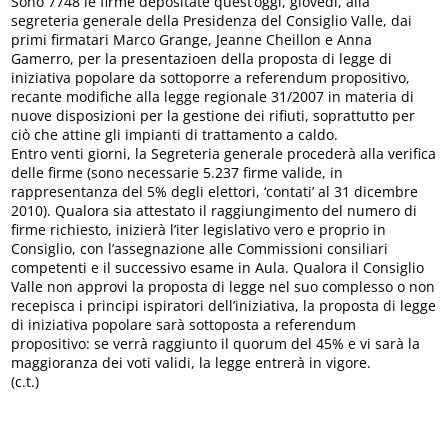
Sono 7748 le firme depositate quest’oggi, giovedì, alla
segreteria generale della Presidenza del Consiglio Valle, dai
primi firmatari Marco Grange, Jeanne Cheillon e Anna
Gamerro, per la presentazioen della proposta di legge di
iniziativa popolare da sottoporre a referendum propositivo,
recante modifiche alla legge regionale 31/2007 in materia di
nuove disposizioni per la gestione dei rifiuti, soprattutto per
ciò che attine gli impianti di trattamento a caldo.
Entro venti giorni, la Segreteria generale procederà alla verifica
delle firme (sono necessarie 5.237 firme valide, in
rappresentanza del 5% degli elettori, ‘contati’ al 31 dicembre
2010). Qualora sia attestato il raggiungimento del numero di
firme richiesto, inizierà l’iter legislativo vero e proprio in
Consiglio, con l’assegnazione alle Commissioni consiliari
competenti e il successivo esame in Aula. Qualora il Consiglio
Valle non approvi la proposta di legge nel suo complesso o non
recepisca i principi ispiratori dell’iniziativa, la proposta di legge
di iniziativa popolare sarà sottoposta a referendum
propositivo: se verrà raggiunto il quorum del 45% e vi sarà la
maggioranza dei voti validi, la legge entrerà in vigore.
(c.t.)