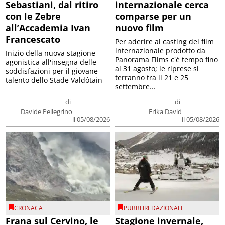
Sebastiani, dal ritiro
internazionale cerca
con le Zebre
comparse per un
all’Accademia Ivan
nuovo film
Francescato
Per aderire al casting del film
internazionale prodotto da
Inizio della nuova stagione
Panorama Films c'è tempo fino
agonistica all'insegna delle
al 31 agosto; le riprese si
soddisfazioni per il giovane
terranno tra il 21 e 25
talento dello Stade Valdôtain
settembre...
di
di
Davide Pellegrino
Erika David
il 05/08/2026
il 05/08/2026
CRONACA
PUBBLIREDAZIONALI
Frana sul Cervino, le
Stagione invernale,