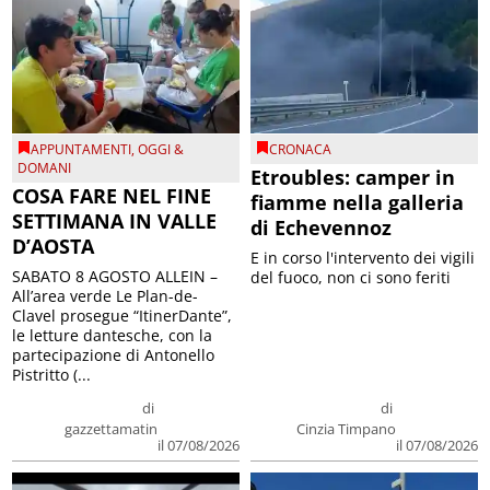
APPUNTAMENTI
,
OGGI &
CRONACA
DOMANI
Etroubles: camper in
COSA FARE NEL FINE
fiamme nella galleria
SETTIMANA IN VALLE
di Echevennoz
D’AOSTA
E in corso l'intervento dei vigili
SABATO 8 AGOSTO ALLEIN –
del fuoco, non ci sono feriti
All’area verde Le Plan-de-
Clavel prosegue “ItinerDante”,
le letture dantesche, con la
partecipazione di Antonello
Pistritto (...
di
di
gazzettamatin
Cinzia Timpano
il 07/08/2026
il 07/08/2026