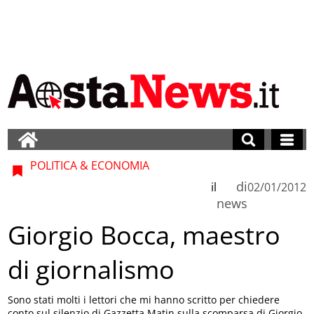
POLITICA & ECONOMIA
di
il
02/01/2012
news
Giorgio Bocca, maestro
di giornalismo
Sono stati molti i lettori che mi hanno scritto per chiedere
conto sul silenzio di Gazzetta Matin sulla scomparsa di Giorgio