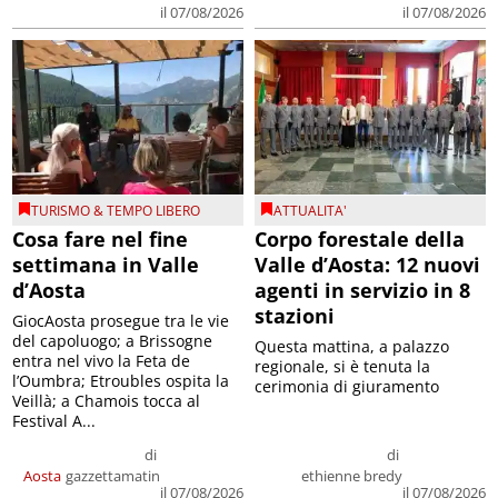
il 07/08/2026
il 07/08/2026
TURISMO & TEMPO LIBERO
ATTUALITA'
Cosa fare nel fine
Corpo forestale della
settimana in Valle
Valle d’Aosta: 12 nuovi
d’Aosta
agenti in servizio in 8
stazioni
GiocAosta prosegue tra le vie
del capoluogo; a Brissogne
Questa mattina, a palazzo
entra nel vivo la Feta de
regionale, si è tenuta la
l’Oumbra; Etroubles ospita la
cerimonia di giuramento
Veillà; a Chamois tocca al
Festival A...
di
di
Aosta
gazzettamatin
ethienne bredy
il 07/08/2026
il 07/08/2026