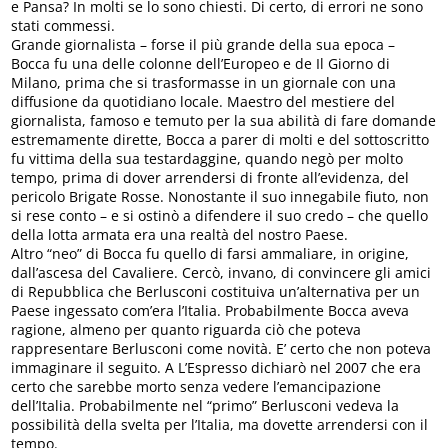
e Pansa? In molti se lo sono chiesti. Di certo, di errori ne sono
stati commessi.
Grande giornalista – forse il più grande della sua epoca –
Bocca fu una delle colonne dell’Europeo e de Il Giorno di
Milano, prima che si trasformasse in un giornale con una
diffusione da quotidiano locale. Maestro del mestiere del
giornalista, famoso e temuto per la sua abilità di fare domande
estremamente dirette, Bocca a parer di molti e del sottoscritto
fu vittima della sua testardaggine, quando negò per molto
tempo, prima di dover arrendersi di fronte all’evidenza, del
pericolo Brigate Rosse. Nonostante il suo innegabile fiuto, non
si rese conto – e si ostinò a difendere il suo credo – che quello
della lotta armata era una realtà del nostro Paese.
Altro “neo” di Bocca fu quello di farsi ammaliare, in origine,
dall’ascesa del Cavaliere. Cercò, invano, di convincere gli amici
di Repubblica che Berlusconi costituiva un’alternativa per un
Paese ingessato com’era l’Italia. Probabilmente Bocca aveva
ragione, almeno per quanto riguarda ciò che poteva
rappresentare Berlusconi come novità. E’ certo che non poteva
immaginare il seguito. A L’Espresso dichiarò nel 2007 che era
certo che sarebbe morto senza vedere l’emancipazione
dell’Italia. Probabilmente nel “primo” Berlusconi vedeva la
possibilità della svelta per l’Italia, ma dovette arrendersi con il
tempo.