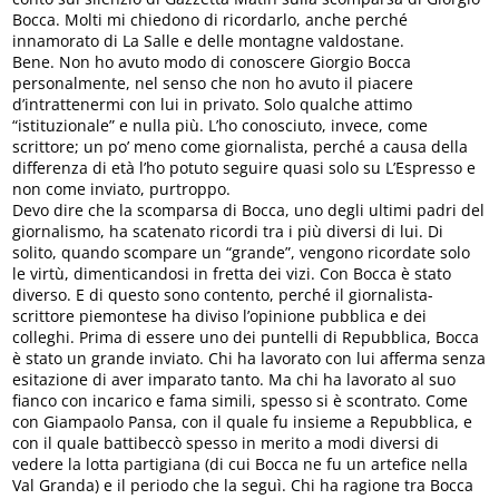
Bocca. Molti mi chiedono di ricordarlo, anche perché
innamorato di La Salle e delle montagne valdostane.
Bene. Non ho avuto modo di conoscere Giorgio Bocca
personalmente, nel senso che non ho avuto il piacere
d’intrattenermi con lui in privato. Solo qualche attimo
“istituzionale” e nulla più. L’ho conosciuto, invece, come
scrittore; un po’ meno come giornalista, perché a causa della
differenza di età l’ho potuto seguire quasi solo su L’Espresso e
non come inviato, purtroppo.
Devo dire che la scomparsa di Bocca, uno degli ultimi padri del
giornalismo, ha scatenato ricordi tra i più diversi di lui. Di
solito, quando scompare un “grande”, vengono ricordate solo
le virtù, dimenticandosi in fretta dei vizi. Con Bocca è stato
diverso. E di questo sono contento, perché il giornalista-
scrittore piemontese ha diviso l’opinione pubblica e dei
colleghi. Prima di essere uno dei puntelli di Repubblica, Bocca
è stato un grande inviato. Chi ha lavorato con lui afferma senza
esitazione di aver imparato tanto. Ma chi ha lavorato al suo
fianco con incarico e fama simili, spesso si è scontrato. Come
con Giampaolo Pansa, con il quale fu insieme a Repubblica, e
con il quale battibeccò spesso in merito a modi diversi di
vedere la lotta partigiana (di cui Bocca ne fu un artefice nella
Val Granda) e il periodo che la seguì. Chi ha ragione tra Bocca