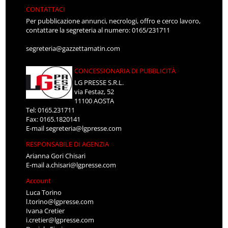
CONTATTACI
Per pubblicazione annunci, necrologi, offro e cerco lavoro,
contattare la segreteria al numero: 0165/231711
segreteria@gazzettamatin.com
CONCESSIONARIA DI PUBBLICITÀ
LG PRESSE S.R.L.
via Festaz, 52
11100 AOSTA
Tel: 0165.231711
Fax: 0165.1820141
E-mail
segreteria@lgpresse.com
RESPONSABILE DI AGENZIA
Arianna Gori Chisari
E-mail
a.chisari@lgpresse.com
Account
Luca Torino
l.torino@lgpresse.com
Ivana Cretier
i.cretier@lgpresse.com