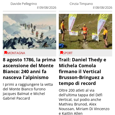
Davide Pellegrino
Cinzia Timpano
il 09/08/2026
il 08/08/2026
MONTAGNA
SPORT
8 agosto 1786, la prima
Trail: Daniel Thedy e
ascensione del Monte
Michela Comola
Bianco: 240 anni fa
firmano il Vertical
nasceva l’alpinismo
Brusson-Bringuez a
tempo di record
I primi a raggiungere la vetta
del Monte Bianco furono
Oltre 200 atleti al via
Jacques Balmat e Michel
dell'ultima tappa del Défì
Gabriel Paccard
Vertical, sul podio anche
Mathieu Brunod, Alex
Noussan, Miriam Di Vincenzo
e Kaitlin Allen