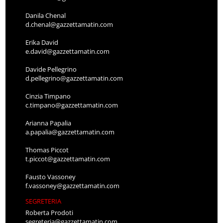
Danila Chenal
d.chenal@gazzettamatin.com
Erika David
e.david@gazzettamatin.com
Davide Pellegrino
d.pellegrino@gazzettamatin.com
Cinzia Timpano
c.timpano@gazzettamatin.com
Arianna Papalia
a.papalia@gazzettamatin.com
Thomas Piccot
t.piccot@gazzettamatin.com
Fausto Vassoney
f.vassoney@gazzettamatin.com
SEGRETERIA
Roberta Prodoti
segreteria@gazzettamatin.com