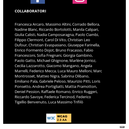
COLLABORATORI
Francesca Arcaro, Massimo Altini, Corrado Bellora,
Nadine Blanc, Riccardo Bortolotti, Manila Calipari,
Giulia Calisti, Nadia Camposaragna, Paolo Ciambi,
Filippo Clermont, Carol Di Vito, Christian Leo
Dufour, Christian Evaspasiano, Giuseppe Farinella,
Enrico Formento Dojot, Bruno Fracasso, Fabio
Francesconi, Sofia Fregnani, Giorgia Gambino,
Paolo Gatto, Michael Ghignone, Marlène Jorrioz,
Cecilia Lazzarotto, Giacomo Mangano, Angela
Marrelli, Federico Mecca, Luca Mauro Melloni, Marc
Montrosset, Matteo Nigra, Sabrina Olibano,
Emiliano Pala, Gabriele Peloso, Maurizio Pitti, Loris
Ponsetto, Andrea Portigliatti, Mattia Pramotton,
Deniel Pession, Raffaele Romano, Enrico Ruggeri,
Riccardo Savoye, Federica Tercinod, Federico
Tigellio Benvenuto, Luca Massimo Trifilò