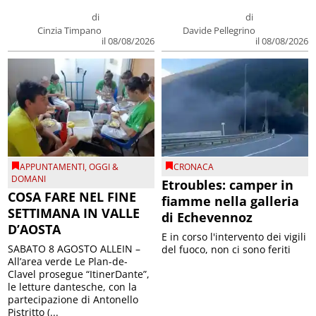
di
di
Cinzia Timpano
Davide Pellegrino
il 08/08/2026
il 08/08/2026
APPUNTAMENTI
,
OGGI &
CRONACA
DOMANI
Etroubles: camper in
COSA FARE NEL FINE
fiamme nella galleria
SETTIMANA IN VALLE
di Echevennoz
D’AOSTA
E in corso l'intervento dei vigili
SABATO 8 AGOSTO ALLEIN –
del fuoco, non ci sono feriti
All’area verde Le Plan-de-
Clavel prosegue “ItinerDante”,
le letture dantesche, con la
partecipazione di Antonello
Pistritto (...