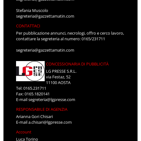
Stefania Muscolo
segreteria@gazzettamatin.com
CONTATTACI
Per pubblicazione annunci, necrologi, offro e cerco lavoro,
contattare la segreteria al numero: 0165/231711
segreteria@gazzettamatin.com
CONCESSIONARIA DI PUBBLICITÀ
LG PRESSE S.R.L.
via Festaz, 52
11100 AOSTA
Tel: 0165.231711
Fax: 0165.1820141
E-mail
segreteria@lgpresse.com
RESPONSABILE DI AGENZIA
Arianna Gori Chisari
E-mail
a.chisari@lgpresse.com
Account
Luca Torino