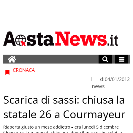
CRONACA
di
il
04/01/2012
news
Scarica di sassi: chiusa la
statale 26 a Courmayeur
Riaperta giusto un mese addietro – era lunedì 5 dicembre
(dopo quasi un anno di chiusura, dopo il masso che colpì la