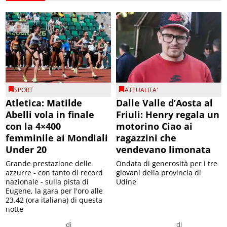
SPORT
ATTUALITA'
Atletica: Matilde
Dalle Valle d’Aosta al
Abelli vola in finale
Friuli: Henry regala un
con la 4×400
motorino Ciao ai
femminile ai Mondiali
ragazzini che
Under 20
vendevano limonata
Grande prestazione delle
Ondata di generosità per i tre
azzurre - con tanto di record
giovani della provincia di
nazionale - sulla pista di
Udine
Eugene, la gara per l'oro alle
23.42 (ora italiana) di questa
notte
di
di