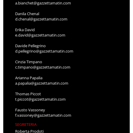
a.bianchet@gazzettamatin.com
Danila Chenal
d.chenal@gazzettamatin.com
Erika David
e.david@gazzettamatin.com
Davide Pellegrino
d.pellegrino@gazzettamatin.com
Cinzia Timpano
c.timpano@gazzettamatin.com
Arianna Papalia
a.papalia@gazzettamatin.com
Thomas Piccot
t.piccot@gazzettamatin.com
Fausto Vassoney
f.vassoney@gazzettamatin.com
SEGRETERIA
Roberta Prodoti