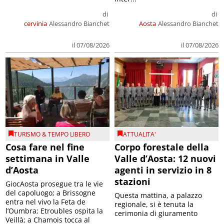
di
di
cervinia
Alessandro Bianchet
Aosta
Alessandro Bianchet
il 07/08/2026
il 07/08/2026
TURISMO & TEMPO LIBERO
ATTUALITA'
Cosa fare nel fine
Corpo forestale della
settimana in Valle
Valle d’Aosta: 12 nuovi
d’Aosta
agenti in servizio in 8
stazioni
GiocAosta prosegue tra le vie
del capoluogo; a Brissogne
Questa mattina, a palazzo
entra nel vivo la Feta de
regionale, si è tenuta la
l’Oumbra; Etroubles ospita la
cerimonia di giuramento
Veillà; a Chamois tocca al