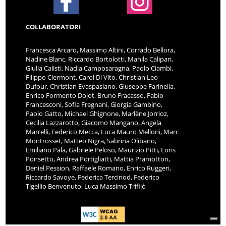
COLLABORATORI
Francesca Arcaro, Massimo Altini, Corrado Bellora,
Nadine Blanc, Riccardo Bortolotti, Manila Calipari,
Giulia Calisti, Nadia Camposaragna, Paolo Ciambi,
Filippo Clermont, Carol Di Vito, Christian Leo
Dufour, Christian Evaspasiano, Giuseppe Farinella,
Enrico Formento Dojot, Bruno Fracasso, Fabio
Francesconi, Sofia Fregnani, Giorgia Gambino,
Paolo Gatto, Michael Ghignone, Marlène Jorrioz,
Cecilia Lazzarotto, Giacomo Mangano, Angela
Marrelli, Federico Mecca, Luca Mauro Melloni, Marc
Montrosset, Matteo Nigra, Sabrina Olibano,
Emiliano Pala, Gabriele Peloso, Maurizio Pitti, Loris
Ponsetto, Andrea Portigliatti, Mattia Pramotton,
Deniel Pession, Raffaele Romano, Enrico Ruggeri,
Riccardo Savoye, Federica Tercinod, Federico
Tigellio Benvenuto, Luca Massimo Trifilò