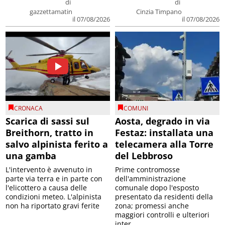
di
di
gazzettamatin
Cinzia Timpano
il 07/08/2026
il 07/08/2026
CRONACA
COMUNI
Scarica di sassi sul
Aosta, degrado in via
Breithorn, tratto in
Festaz: installata una
salvo alpinista ferito a
telecamera alla Torre
una gamba
del Lebbroso
L'intervento è avvenuto in
Prime contromosse
parte via terra e in parte con
dell'amministrazione
l'elicottero a causa delle
comunale dopo l'esposto
condizioni meteo. L'alpinista
presentato da residenti della
non ha riportato gravi ferite
zona; promessi anche
maggiori controlli e ulteriori
inter...