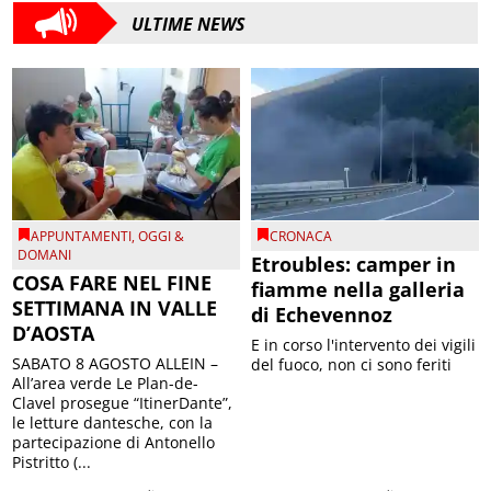
ULTIME NEWS
APPUNTAMENTI
,
OGGI &
CRONACA
DOMANI
Etroubles: camper in
COSA FARE NEL FINE
fiamme nella galleria
SETTIMANA IN VALLE
di Echevennoz
D’AOSTA
E in corso l'intervento dei vigili
SABATO 8 AGOSTO ALLEIN –
del fuoco, non ci sono feriti
All’area verde Le Plan-de-
Clavel prosegue “ItinerDante”,
le letture dantesche, con la
partecipazione di Antonello
Pistritto (...