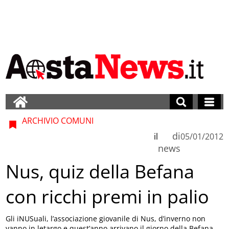
ARCHIVIO COMUNI
di
il
05/01/2012
news
Nus, quiz della Befana
con ricchi premi in palio
Gli iNUSuali, l’associazione giovanile di Nus, d’inverno non
vanno in letargo e quest’anno arrivano il giorno della Befana