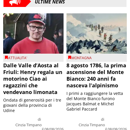
ULTIME NEWS
ATTUALITA'
MONTAGNA
Dalle Valle d’Aosta al
8 agosto 1786, la prima
Friuli: Henry regala un
ascensione del Monte
motorino Ciao ai
Bianco: 240 anni fa
ragazzini che
nasceva l’alpinismo
vendevano limonata
I primi a raggiungere la vetta
del Monte Bianco furono
Ondata di generosità per i tre
Jacques Balmat e Michel
giovani della provincia di
Gabriel Paccard
Udine
di
di
Cinzia Timpano
Cinzia Timpano
il 08/08/2026
il 08/08/2026