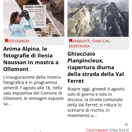
FOTOGRAFIA
AMBIENTE
,
GHIACCIAI
,
MONTAGNA
Anima Alpina, le
Ghiacciaio
fotografie di Ilenia
Planpincieux,
Noussan in mostra a
riapertura diurna
Ollomont
della strada della Val
L'inaugurazione della mostra
Ferret
fotografica è in programma
venerdì 7 agosto alle 18, nella
Riapre oggi, giovedì 6 agosto,
sala espositiva del Comune di
solo di giorno e solo in
Ollomont; le immagini esposte
discesa, la strada comunale
sa...
della Val Ferret; si riduce lo
scenario di rischio, in
movimento u...
di
Courmayeur
Erika David