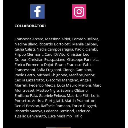
COLLABORATORI
Francesca Arcaro, Massimo Altini, Corrado Bellora,
Nadine Blanc, Riccardo Bortolotti, Manila Calipari,
Giulia Calisti, Nadia Camposaragna, Paolo Ciambi,
Filippo Clermont, Carol Di Vito, Christian Leo
Dufour, Christian Evaspasiano, Giuseppe Farinella,
Enrico Formento Dojot, Bruno Fracasso, Fabio
Francesconi, Sofia Fregnani, Giorgia Gambino,
Paolo Gatto, Michael Ghignone, Marlène Jorrioz,
Cecilia Lazzarotto, Giacomo Mangano, Angela
Marrelli, Federico Mecca, Luca Mauro Melloni, Marc
Montrosset, Matteo Nigra, Sabrina Olibano,
Emiliano Pala, Gabriele Peloso, Maurizio Pitti, Loris
Ponsetto, Andrea Portigliatti, Mattia Pramotton,
Deniel Pession, Raffaele Romano, Enrico Ruggeri,
Riccardo Savoye, Federica Tercinod, Federico
Tigellio Benvenuto, Luca Massimo Trifilò