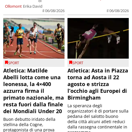
di
Ollomont
Erika David
il 06/08/2026
il 06/08/2026
SPORT
SPORT
Atletica: Matilde
Atletica: Asta in Piazza
Abelli lotta come una
torna ad Aosta il 22
leonessa, la 4×400
agosto e strizza
azzurra firma il
l’occhio agli Europei di
primato nazionale, ma
Birmingham
resta fuori dalla finale
La speranza degli
dei Mondiali Under 20
organizzatori è di portare sulla
pedana del salotto buono
Buon debutto iridato della
della città alcuni atleti reduci
stellina della Cogne,
dalla rassegna continentale in
protagonista di una prova