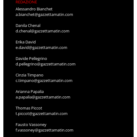
REDAZIONE
Alessandro Bianchet
a.bianchet@gazzettamatin.com
Danila Chenal
d.chenal@gazzettamatin.com
Erika David
e.david@gazzettamatin.com
Davide Pellegrino
d.pellegrino@gazzettamatin.com
Cinzia Timpano
c.timpano@gazzettamatin.com
Arianna Papalia
a.papalia@gazzettamatin.com
Thomas Piccot
t.piccot@gazzettamatin.com
Fausto Vassoney
f.vassoney@gazzettamatin.com