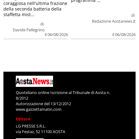
programma ...
coraggiosa nell'ultima frazione
della seconda batteria della
staffetta mist...
di
Redazione Aostanews.it
di
Davide Pellegrino
il 06/08/2026
il 06/08/2026
Quotidiano online Iscrizione al Tribunale di Aosta n.
8/2012
Autorizzazione del 13/12/2012
www.gazzettamatin.com
Editore
LG PRESSE S.R.L.
via Festaz, 52 11100 AOSTA