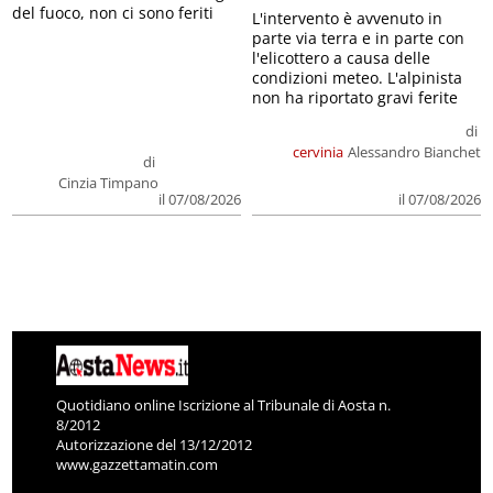
del fuoco, non ci sono feriti
L'intervento è avvenuto in
parte via terra e in parte con
l'elicottero a causa delle
condizioni meteo. L'alpinista
non ha riportato gravi ferite
di
cervinia
Alessandro Bianchet
di
Cinzia Timpano
il 07/08/2026
il 07/08/2026
Quotidiano online Iscrizione al Tribunale di Aosta n.
8/2012
Autorizzazione del 13/12/2012
www.gazzettamatin.com