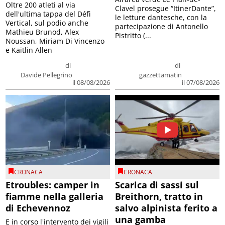
Oltre 200 atleti al via
Clavel prosegue “ItinerDante”,
dell'ultima tappa del Défì
le letture dantesche, con la
Vertical, sul podio anche
partecipazione di Antonello
Mathieu Brunod, Alex
Pistritto (...
Noussan, Miriam Di Vincenzo
e Kaitlin Allen
di
di
Davide Pellegrino
gazzettamatin
il 08/08/2026
il 07/08/2026
CRONACA
CRONACA
Etroubles: camper in
Scarica di sassi sul
fiamme nella galleria
Breithorn, tratto in
di Echevennoz
salvo alpinista ferito a
una gamba
E in corso l'intervento dei vigili