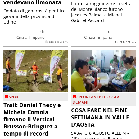
vendevano limonata
I primi a raggiungere la vetta
del Monte Bianco furono
Ondata di generosità per i tre
Jacques Balmat e Michel
giovani della provincia di
Gabriel Paccard
Udine
di
di
Cinzia Timpano
Cinzia Timpano
il 08/08/2026
il 08/08/2026
SPORT
APPUNTAMENTI
,
OGGI &
DOMANI
Trail: Daniel Thedy e
COSA FARE NEL FINE
Michela Comola
SETTIMANA IN VALLE
firmano il Vertical
D’AOSTA
Brusson-Bringuez a
tempo di record
SABATO 8 AGOSTO ALLEIN –
All’area verde Le Plan-de-