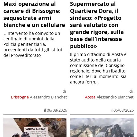
Maxi operazione al
Supermercato al
carcere di Brissogne:
Quartiere Dora, il
sequestrate armi
sindaco: «Progetto
bianche e un cellulare
sarà valutato con
grande rigore, sulla
L'intervento ha coinvolto un
base dell’interesse
centinaio di uomini della
Polizia penitenziaria,
pubblico»
provenienti da tutti gli istituti
Il primo cittadino di Aosta è
del Provveditorato
stato audito nella quarta
commissione del Consiglio
regionale, dove ha ribadito
come l'iter, al momento, sia
ancora ferm...
di
di
Brissogne
Alessandro Bianchet
Aosta
Alessandro Bianchet
il 06/08/2026
il 06/08/2026