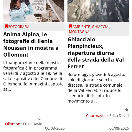
FOTOGRAFIA
AMBIENTE
,
GHIACCIAI
,
MONTAGNA
Anima Alpina, le
Ghiacciaio
fotografie di Ilenia
Planpincieux,
Noussan in mostra a
riapertura diurna
Ollomont
della strada della Val
L'inaugurazione della mostra
Ferret
fotografica è in programma
venerdì 7 agosto alle 18, nella
Riapre oggi, giovedì 6 agosto,
sala espositiva del Comune di
solo di giorno e solo in
Ollomont; le immagini esposte
discesa, la strada comunale
sa...
della Val Ferret; si riduce lo
scenario di rischio, in
movimento u...
di
Courmayeur
Erika David
di
Ollomont
Erika David
il 06/08/2026
il 06/08/2026