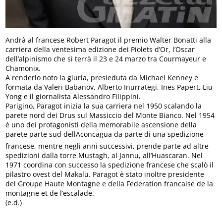
Andrà al francese Robert Paragot il premio Walter Bonatti alla
carriera della ventesima edizione dei Piolets d’Or, l’Oscar
dell’alpinismo che si terrà il 23 e 24 marzo tra Courmayeur e
Chamonix.
A renderlo noto la giuria, presieduta da Michael Kenney e
formata da Valeri Babanov, Alberto Inurrategi, Ines Papert, Liu
Yong e il giornalista Alessandro Filippini.
Parigino, Paragot inizia la sua carriera nel 1950 scalando la
parete nord dei Drus sul Massiccio del Monte Bianco. Nel 1954
è uno dei protagonisti della memorabile ascensione della
parete parte sud dellAconcagua da parte di una spedizione
francese, mentre negli anni successivi, prende parte ad altre
spedizioni dalla torre Mustagh, al Jannu, all’Huascaran. Nel
1971 coordina con successo la spedizione francese che scalò il
pilastro ovest del Makalu. Paragot è stato inoltre presidente
del Groupe Haute Montagne e della Federation francaise de la
montagne et de l’escalade.
(e.d.)