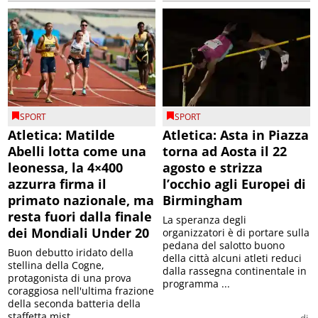
SPORT
SPORT
Atletica: Matilde
Atletica: Asta in Piazza
Abelli lotta come una
torna ad Aosta il 22
leonessa, la 4×400
agosto e strizza
azzurra firma il
l’occhio agli Europei di
primato nazionale, ma
Birmingham
resta fuori dalla finale
La speranza degli
dei Mondiali Under 20
organizzatori è di portare sulla
pedana del salotto buono
Buon debutto iridato della
della città alcuni atleti reduci
stellina della Cogne,
dalla rassegna continentale in
protagonista di una prova
programma ...
coraggiosa nell'ultima frazione
della seconda batteria della
staffetta mist...