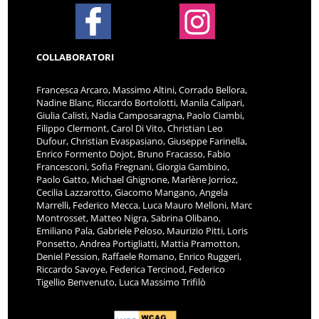
COLLABORATORI
Francesca Arcaro, Massimo Altini, Corrado Bellora,
Nadine Blanc, Riccardo Bortolotti, Manila Calipari,
Giulia Calisti, Nadia Camposaragna, Paolo Ciambi,
Filippo Clermont, Carol Di Vito, Christian Leo
Dufour, Christian Evaspasiano, Giuseppe Farinella,
Enrico Formento Dojot, Bruno Fracasso, Fabio
Francesconi, Sofia Fregnani, Giorgia Gambino,
Paolo Gatto, Michael Ghignone, Marlène Jorrioz,
Cecilia Lazzarotto, Giacomo Mangano, Angela
Marrelli, Federico Mecca, Luca Mauro Melloni, Marc
Montrosset, Matteo Nigra, Sabrina Olibano,
Emiliano Pala, Gabriele Peloso, Maurizio Pitti, Loris
Ponsetto, Andrea Portigliatti, Mattia Pramotton,
Deniel Pession, Raffaele Romano, Enrico Ruggeri,
Riccardo Savoye, Federica Tercinod, Federico
Tigellio Benvenuto, Luca Massimo Trifilò