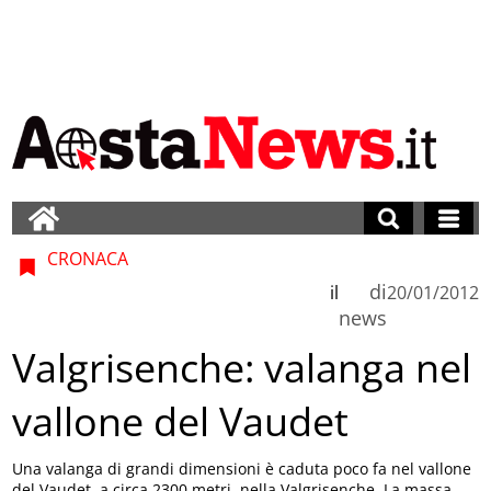
CRONACA
di
il
20/01/2012
news
Valgrisenche: valanga nel
vallone del Vaudet
Una valanga di grandi dimensioni è caduta poco fa nel vallone
del Vaudet, a circa 2300 metri, nella Valgrisenche. La massa