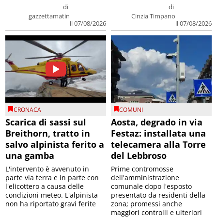
di
di
gazzettamatin
Cinzia Timpano
il 07/08/2026
il 07/08/2026
CRONACA
COMUNI
Scarica di sassi sul
Aosta, degrado in via
Breithorn, tratto in
Festaz: installata una
salvo alpinista ferito a
telecamera alla Torre
una gamba
del Lebbroso
L'intervento è avvenuto in
Prime contromosse
parte via terra e in parte con
dell'amministrazione
l'elicottero a causa delle
comunale dopo l'esposto
condizioni meteo. L'alpinista
presentato da residenti della
non ha riportato gravi ferite
zona; promessi anche
maggiori controlli e ulteriori