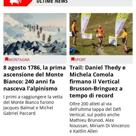
ULTIME NEWS
MONTAGNA
SPORT
8 agosto 1786, la prima
Trail: Daniel Thedy e
ascensione del Monte
Michela Comola
Bianco: 240 anni fa
firmano il Vertical
nasceva l’alpinismo
Brusson-Bringuez a
tempo di record
I primi a raggiungere la vetta
del Monte Bianco furono
Oltre 200 atleti al via
Jacques Balmat e Michel
dell'ultima tappa del Défì
Gabriel Paccard
Vertical, sul podio anche
Mathieu Brunod, Alex
Noussan, Miriam Di Vincenzo
e Kaitlin Allen