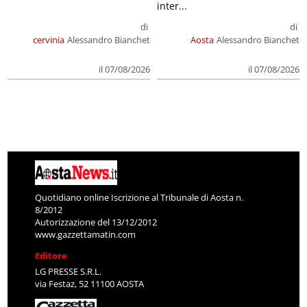
inter...
di
di
cervinia
Alessandro Bianchet
Aosta
Alessandro Bianchet
il 07/08/2026
il 07/08/2026
Quotidiano online Iscrizione al Tribunale di Aosta n.
8/2012
Autorizzazione del 13/12/2012
www.gazzettamatin.com
Editore
LG PRESSE S.R.L.
via Festaz, 52 11100 AOSTA