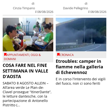
di
di
Cinzia Timpano
Davide Pellegrino
il 08/08/2026
il 08/08/2026
APPUNTAMENTI
,
OGGI &
CRONACA
DOMANI
Etroubles: camper in
COSA FARE NEL FINE
fiamme nella galleria
SETTIMANA IN VALLE
di Echevennoz
D’AOSTA
E in corso l'intervento dei vigili
SABATO 8 AGOSTO ALLEIN –
del fuoco, non ci sono feriti
All’area verde Le Plan-de-
Clavel prosegue “ItinerDante”,
le letture dantesche, con la
partecipazione di Antonello
Pistritto (...