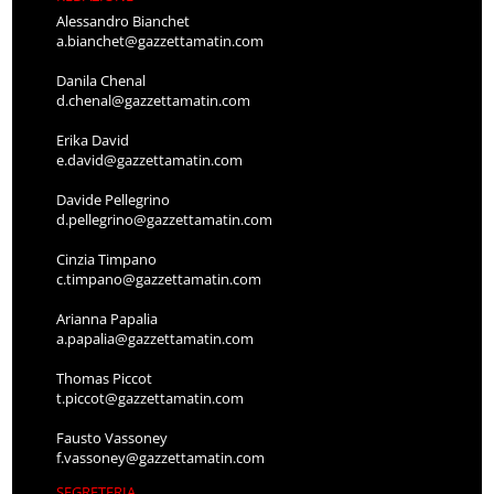
Alessandro Bianchet
a.bianchet@gazzettamatin.com
Danila Chenal
d.chenal@gazzettamatin.com
Erika David
e.david@gazzettamatin.com
Davide Pellegrino
d.pellegrino@gazzettamatin.com
Cinzia Timpano
c.timpano@gazzettamatin.com
Arianna Papalia
a.papalia@gazzettamatin.com
Thomas Piccot
t.piccot@gazzettamatin.com
Fausto Vassoney
f.vassoney@gazzettamatin.com
SEGRETERIA