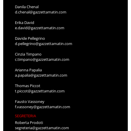
Danila Chenal
d.chenal@gazzettamatin.com
Erika David
e.david@gazzettamatin.com
Davide Pellegrino
d.pellegrino@gazzettamatin.com
Cinzia Timpano
c.timpano@gazzettamatin.com
Arianna Papalia
a.papalia@gazzettamatin.com
Thomas Piccot
t.piccot@gazzettamatin.com
Fausto Vassoney
f.vassoney@gazzettamatin.com
SEGRETERIA
Roberta Prodoti
segreteria@gazzettamatin.com