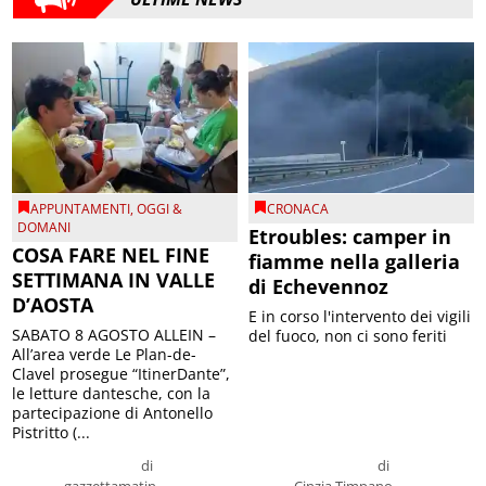
APPUNTAMENTI
,
OGGI &
CRONACA
DOMANI
Etroubles: camper in
COSA FARE NEL FINE
fiamme nella galleria
SETTIMANA IN VALLE
di Echevennoz
D’AOSTA
E in corso l'intervento dei vigili
SABATO 8 AGOSTO ALLEIN –
del fuoco, non ci sono feriti
All’area verde Le Plan-de-
Clavel prosegue “ItinerDante”,
le letture dantesche, con la
partecipazione di Antonello
Pistritto (...
di
di
gazzettamatin
Cinzia Timpano