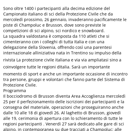
Sono oltre 1400 i partecipanti alla decima edizione del
Campionato italiano di sci della Protezione Civile che da
mercoledì prossimo, 26 gennaio, invaderanno pacificamente le
piste di Champoluc e Brusson, dove sono previste le
competizioni di sci alpino, sci nordico e snowboard.
La squadra valdostana è composta da 110 atleti che si
cimenteranno con i colleghi di tutta Italia e con una
delegazione della Slovenia, offrendo così una parentesi
internazionale alliniziativa nata in Trentino su impulso della
rivista La protezione civile italiana e via via ampliatasi sino a
coinvolgere tutte le regioni dItalia. Sarà un importante
momento di sport e anche un importante occasione di incontro
tra persone, gruppi e volontari che fanno parte del Sistema di
Protezione Civile.
Programma
Il bocciodromo di Brusson diventa Area Accoglienza mercoledì
25 per il perfezionamento delle iscrizioni dei partecipanti e la
consegna del materiale, operazioni che proseguiranno anche
dalle 10 alle 18 di giovedì 26. Al laghetto di Brusson, giovedì
alle 19, cerimonia di apertura con lo schieramento di tutte le
regioni partecipanti . Venerdì 27 sarà dedicato alle gare di sci
alpino, in contemporanea su due tracciati a Champoluc; alle