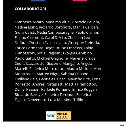
COLLABORATORI
Francesca Arcaro, Massimo Altini, Corrado Bellora,
Nadine Blanc, Riccardo Bortolotti, Manila Calipari,
Giulia Calisti, Nadia Camposaragna, Paolo Ciambi,
Filippo Clermont, Carol Di Vito, Christian Leo
Dufour, Christian Evaspasiano, Giuseppe Farinella,
Enrico Formento Dojot, Bruno Fracasso, Fabio
Francesconi, Sofia Fregnani, Giorgia Gambino,
Paolo Gatto, Michael Ghignone, Marlène Jorrioz,
Cecilia Lazzarotto, Giacomo Mangano, Angela
Marrelli, Federico Mecca, Luca Mauro Melloni, Marc
Montrosset, Matteo Nigra, Sabrina Olibano,
Emiliano Pala, Gabriele Peloso, Maurizio Pitti, Loris
Ponsetto, Andrea Portigliatti, Mattia Pramotton,
Deniel Pession, Raffaele Romano, Enrico Ruggeri,
Riccardo Savoye, Federica Tercinod, Federico
Tigellio Benvenuto, Luca Massimo Trifilò