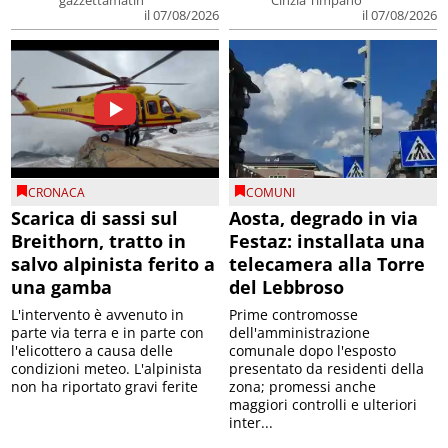
il 07/08/2026
il 07/08/2026
CRONACA
COMUNI
Scarica di sassi sul
Aosta, degrado in via
Breithorn, tratto in
Festaz: installata una
salvo alpinista ferito a
telecamera alla Torre
una gamba
del Lebbroso
L'intervento è avvenuto in
Prime contromosse
parte via terra e in parte con
dell'amministrazione
l'elicottero a causa delle
comunale dopo l'esposto
condizioni meteo. L'alpinista
presentato da residenti della
non ha riportato gravi ferite
zona; promessi anche
maggiori controlli e ulteriori
inter...