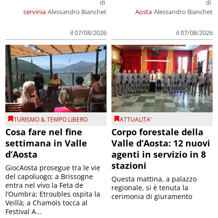
di
di
cervinia
Alessandro Bianchet
Aosta
Alessandro Bianchet
il 07/08/2026
il 07/08/2026
TURISMO & TEMPO LIBERO
ATTUALITA'
Cosa fare nel fine
Corpo forestale della
settimana in Valle
Valle d’Aosta: 12 nuovi
d’Aosta
agenti in servizio in 8
stazioni
GiocAosta prosegue tra le vie
del capoluogo; a Brissogne
Questa mattina, a palazzo
entra nel vivo la Feta de
regionale, si è tenuta la
l’Oumbra; Etroubles ospita la
cerimonia di giuramento
Veillà; a Chamois tocca al
Festival A...