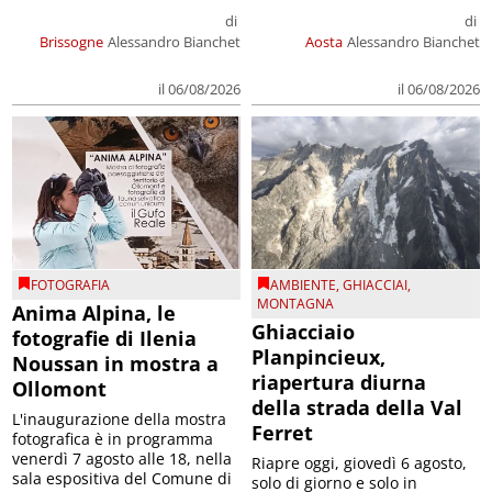
di
di
Brissogne
Alessandro Bianchet
Aosta
Alessandro Bianchet
il 06/08/2026
il 06/08/2026
FOTOGRAFIA
AMBIENTE
,
GHIACCIAI
,
MONTAGNA
Anima Alpina, le
Ghiacciaio
fotografie di Ilenia
Planpincieux,
Noussan in mostra a
riapertura diurna
Ollomont
della strada della Val
L'inaugurazione della mostra
Ferret
fotografica è in programma
venerdì 7 agosto alle 18, nella
Riapre oggi, giovedì 6 agosto,
sala espositiva del Comune di
solo di giorno e solo in