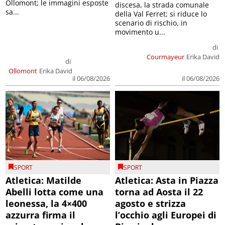
Ollomont; le immagini esposte
discesa, la strada comunale
sa...
della Val Ferret; si riduce lo
scenario di rischio, in
movimento u...
di
Courmayeur
Erika David
di
Ollomont
Erika David
il 06/08/2026
il 06/08/2026
SPORT
SPORT
Atletica: Matilde
Atletica: Asta in Piazza
Abelli lotta come una
torna ad Aosta il 22
leonessa, la 4×400
agosto e strizza
azzurra firma il
l’occhio agli Europei di