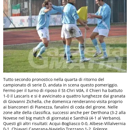
Tutto secondo pronostico nella quarta di ritorno del
campionato di serie D, andata in scena questo pomeriggio.
Fermo per il turno di riposo il St-Chri VdA, il Chieri ha battuto
1-0 il Lascaris e si è avvicinato a quattro lunghezze dai granata
di Giovanni Zichella, che domenica renderanno visita proprio
ai bianconeri di Pianezza, fanalini di coda del girone. Nelle
zone alte della classifica, successi anche per Derthona (3-2 alla
Novese nel big match di giornata) e Santhià (4-1 al Verbano).
Questi gli altri risultati: Acqui-Bogliasco 0-0, Albese-Villalvernia
0-1, Chiavari Caperana-Naviglio Trezzano 1-2, Folgore