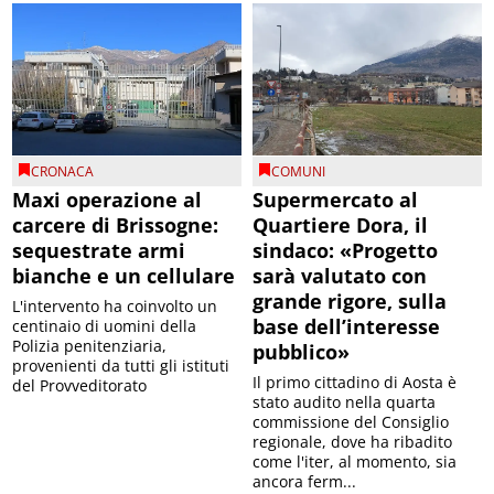
CRONACA
COMUNI
Maxi operazione al
Supermercato al
carcere di Brissogne:
Quartiere Dora, il
sequestrate armi
sindaco: «Progetto
bianche e un cellulare
sarà valutato con
grande rigore, sulla
L'intervento ha coinvolto un
base dell’interesse
centinaio di uomini della
Polizia penitenziaria,
pubblico»
provenienti da tutti gli istituti
Il primo cittadino di Aosta è
del Provveditorato
stato audito nella quarta
commissione del Consiglio
regionale, dove ha ribadito
come l'iter, al momento, sia
ancora ferm...