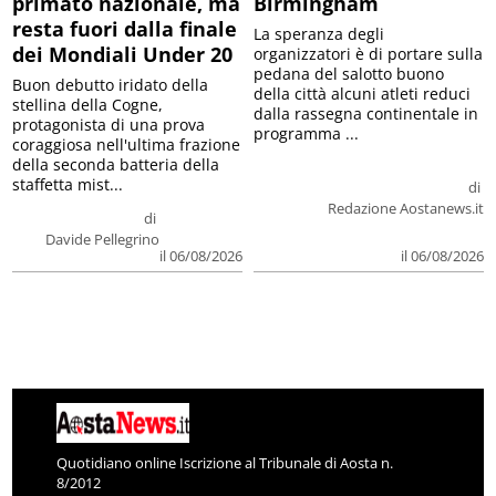
primato nazionale, ma
Birmingham
resta fuori dalla finale
La speranza degli
dei Mondiali Under 20
organizzatori è di portare sulla
pedana del salotto buono
Buon debutto iridato della
della città alcuni atleti reduci
stellina della Cogne,
dalla rassegna continentale in
protagonista di una prova
programma ...
coraggiosa nell'ultima frazione
della seconda batteria della
staffetta mist...
di
Redazione Aostanews.it
di
Davide Pellegrino
il 06/08/2026
il 06/08/2026
Quotidiano online Iscrizione al Tribunale di Aosta n.
8/2012