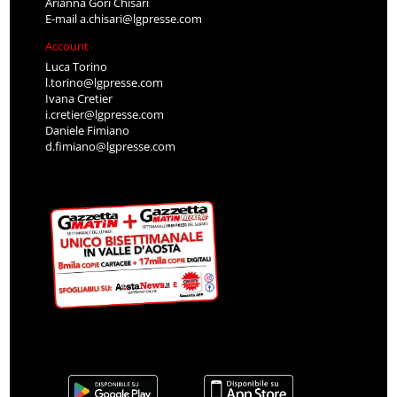
Arianna Gori Chisari
E-mail
a.chisari@lgpresse.com
Account
Luca Torino
l.torino@lgpresse.com
Ivana Cretier
i.cretier@lgpresse.com
Daniele Fimiano
d.fimiano@lgpresse.com