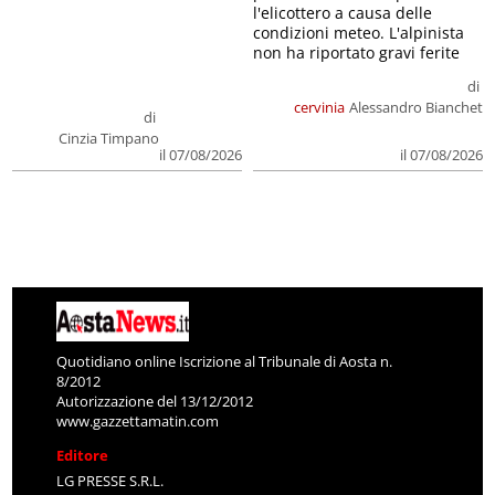
l'elicottero a causa delle
condizioni meteo. L'alpinista
non ha riportato gravi ferite
di
cervinia
Alessandro Bianchet
di
Cinzia Timpano
il 07/08/2026
il 07/08/2026
Quotidiano online Iscrizione al Tribunale di Aosta n.
8/2012
Autorizzazione del 13/12/2012
www.gazzettamatin.com
Editore
LG PRESSE S.R.L.