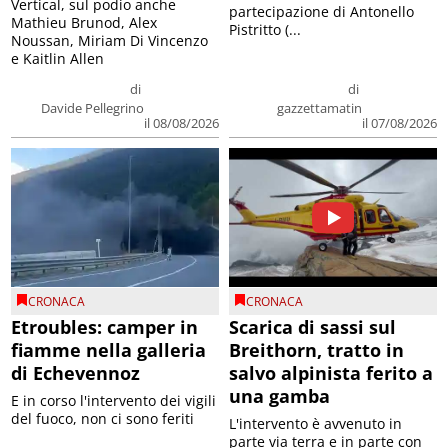
Vertical, sul podio anche
partecipazione di Antonello
Mathieu Brunod, Alex
Pistritto (...
Noussan, Miriam Di Vincenzo
e Kaitlin Allen
di
di
Davide Pellegrino
gazzettamatin
il 08/08/2026
il 07/08/2026
CRONACA
CRONACA
Etroubles: camper in
Scarica di sassi sul
fiamme nella galleria
Breithorn, tratto in
di Echevennoz
salvo alpinista ferito a
una gamba
E in corso l'intervento dei vigili
del fuoco, non ci sono feriti
L'intervento è avvenuto in
parte via terra e in parte con