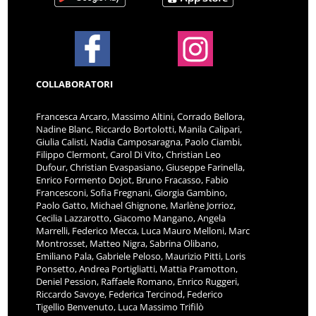
COLLABORATORI
Francesca Arcaro, Massimo Altini, Corrado Bellora,
Nadine Blanc, Riccardo Bortolotti, Manila Calipari,
Giulia Calisti, Nadia Camposaragna, Paolo Ciambi,
Filippo Clermont, Carol Di Vito, Christian Leo
Dufour, Christian Evaspasiano, Giuseppe Farinella,
Enrico Formento Dojot, Bruno Fracasso, Fabio
Francesconi, Sofia Fregnani, Giorgia Gambino,
Paolo Gatto, Michael Ghignone, Marlène Jorrioz,
Cecilia Lazzarotto, Giacomo Mangano, Angela
Marrelli, Federico Mecca, Luca Mauro Melloni, Marc
Montrosset, Matteo Nigra, Sabrina Olibano,
Emiliano Pala, Gabriele Peloso, Maurizio Pitti, Loris
Ponsetto, Andrea Portigliatti, Mattia Pramotton,
Deniel Pession, Raffaele Romano, Enrico Ruggeri,
Riccardo Savoye, Federica Tercinod, Federico
Tigellio Benvenuto, Luca Massimo Trifilò