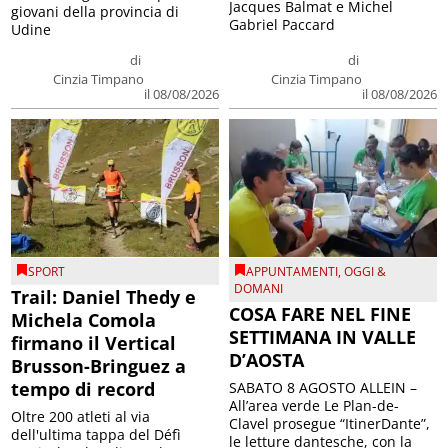
Jacques Balmat e Michel
giovani della provincia di
Gabriel Paccard
Udine
di
di
Cinzia Timpano
Cinzia Timpano
il 08/08/2026
il 08/08/2026
SPORT
APPUNTAMENTI
,
OGGI &
DOMANI
Trail: Daniel Thedy e
COSA FARE NEL FINE
Michela Comola
SETTIMANA IN VALLE
firmano il Vertical
D’AOSTA
Brusson-Bringuez a
tempo di record
SABATO 8 AGOSTO ALLEIN –
All’area verde Le Plan-de-
Oltre 200 atleti al via
Clavel prosegue “ItinerDante”,
dell'ultima tappa del Défì
le letture dantesche, con la