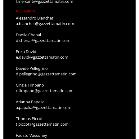
l.mercanti@gazzettamatin.com
REDAZIONE
Alessandro Bianchet
a.bianchet@gazzettamatin.com
Danila Chenal
d.chenal@gazzettamatin.com
Erika David
e.david@gazzettamatin.com
Davide Pellegrino
d.pellegrino@gazzettamatin.com
Cinzia Timpano
c.timpano@gazzettamatin.com
Arianna Papalia
a.papalia@gazzettamatin.com
Thomas Piccot
t.piccot@gazzettamatin.com
Fausto Vassoney