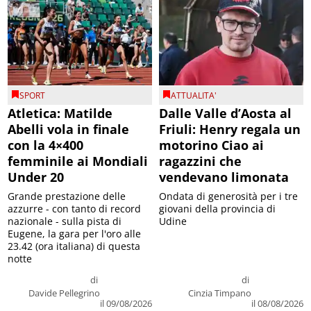
SPORT
ATTUALITA'
Atletica: Matilde
Dalle Valle d’Aosta al
Abelli vola in finale
Friuli: Henry regala un
con la 4×400
motorino Ciao ai
femminile ai Mondiali
ragazzini che
Under 20
vendevano limonata
Grande prestazione delle
Ondata di generosità per i tre
azzurre - con tanto di record
giovani della provincia di
nazionale - sulla pista di
Udine
Eugene, la gara per l'oro alle
23.42 (ora italiana) di questa
notte
di
di
Davide Pellegrino
Cinzia Timpano
il 09/08/2026
il 08/08/2026