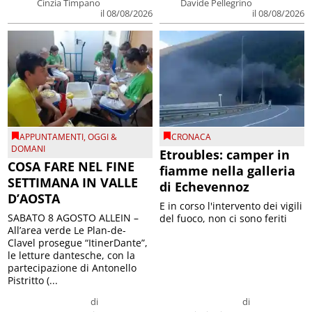
Cinzia Timpano
Davide Pellegrino
il 08/08/2026
il 08/08/2026
APPUNTAMENTI
,
OGGI &
CRONACA
DOMANI
Etroubles: camper in
COSA FARE NEL FINE
fiamme nella galleria
SETTIMANA IN VALLE
di Echevennoz
D’AOSTA
E in corso l'intervento dei vigili
SABATO 8 AGOSTO ALLEIN –
del fuoco, non ci sono feriti
All’area verde Le Plan-de-
Clavel prosegue “ItinerDante”,
le letture dantesche, con la
partecipazione di Antonello
Pistritto (...
di
di