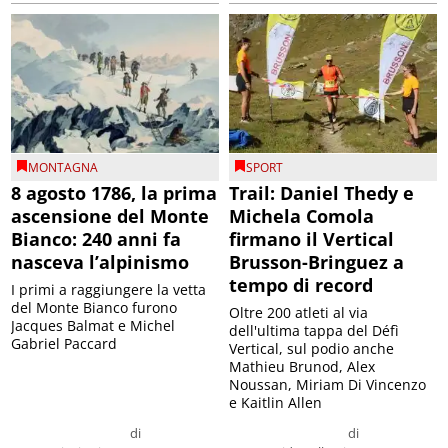
MONTAGNA
SPORT
8 agosto 1786, la prima
Trail: Daniel Thedy e
ascensione del Monte
Michela Comola
Bianco: 240 anni fa
firmano il Vertical
nasceva l’alpinismo
Brusson-Bringuez a
tempo di record
I primi a raggiungere la vetta
del Monte Bianco furono
Oltre 200 atleti al via
Jacques Balmat e Michel
dell'ultima tappa del Défì
Gabriel Paccard
Vertical, sul podio anche
Mathieu Brunod, Alex
Noussan, Miriam Di Vincenzo
e Kaitlin Allen
di
di