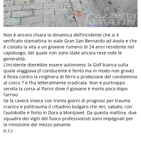
Non è ancora chiara la dinamica dell’incidente che si è
verificato stamattina in viale Gran San Bernardo ad Aosta e che
è costato la vita a un giovane rumeno di 24 anni residente nel
capoluogo, del quale non sono state ancora rese note le
generalità.
L’incidente dovrebbe essere autonomo; la Golf bianca sulla
quale viaggiava (il conducente è ferito ma in modo non grave)
è finita contro la ringhiera di ferro a protezione del condominio
al civico 7 e l’ha letteralmente sradicata. Non è purtroppo
servita la corsa al Parini dove il giovane è morto poco dopo
l’arrivo.
Se la caverà invece con trenta giorni di prognosi per trauma
cranico e politrauma il cittadino bulgaro che ieri, sabato, con
l’autobotte è finito in Dora a Montjovet. Da questa mattina, due
squadre dei vigili del fuoco professionisti sono impegnati per
la rimozione del mezzo pesante.
(c.t.)