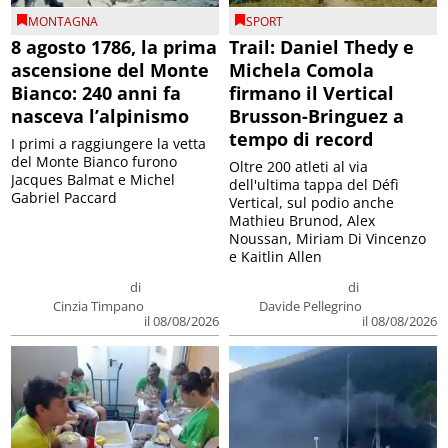
MONTAGNA
SPORT
8 agosto 1786, la prima
Trail: Daniel Thedy e
ascensione del Monte
Michela Comola
Bianco: 240 anni fa
firmano il Vertical
nasceva l’alpinismo
Brusson-Bringuez a
tempo di record
I primi a raggiungere la vetta
del Monte Bianco furono
Oltre 200 atleti al via
Jacques Balmat e Michel
dell'ultima tappa del Défì
Gabriel Paccard
Vertical, sul podio anche
Mathieu Brunod, Alex
Noussan, Miriam Di Vincenzo
e Kaitlin Allen
di
di
Cinzia Timpano
Davide Pellegrino
il 08/08/2026
il 08/08/2026