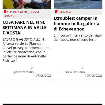
APPUNTAMENTI
,
OGGI &
CRONACA
DOMANI
Etroubles: camper in
COSA FARE NEL FINE
fiamme nella galleria
SETTIMANA IN VALLE
di Echevennoz
D’AOSTA
E in corso l'intervento dei vigili
SABATO 8 AGOSTO ALLEIN –
del fuoco, non ci sono feriti
All’area verde Le Plan-de-
Clavel prosegue “ItinerDante”,
le letture dantesche, con la
partecipazione di Antonello
Pistritto (...
di
di
gazzettamatin
Cinzia Timpano
il 07/08/2026
il 07/08/2026