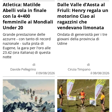
Atletica: Matilde
Dalle Valle d’Aosta al
Abelli vola in finale
Friuli: Henry regala un
con la 4×400
motorino Ciao ai
femminile ai Mondiali
ragazzini che
Under 20
vendevano limonata
Grande prestazione delle
Ondata di generosità per i tre
azzurre - con tanto di record
giovani della provincia di
nazionale - sulla pista di
Udine
Eugene, la gara per l'oro alle
23.42 (ora italiana) di questa
notte
di
di
Davide Pellegrino
Cinzia Timpano
il 09/08/2026
il 08/08/2026