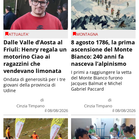
ATTUALITA'
MONTAGNA
Dalle Valle d’Aosta al
8 agosto 1786, la prima
Friuli: Henry regala un
ascensione del Monte
motorino Ciao ai
Bianco: 240 anni fa
ragazzini che
nasceva l’alpinismo
vendevano limonata
I primi a raggiungere la vetta
del Monte Bianco furono
Ondata di generosità per i tre
Jacques Balmat e Michel
giovani della provincia di
Gabriel Paccard
Udine
di
di
Cinzia Timpano
Cinzia Timpano
il 08/08/2026
il 08/08/2026