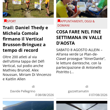
SPORT
APPUNTAMENTI
,
OGGI &
DOMANI
Trail: Daniel Thedy e
COSA FARE NEL FINE
Michela Comola
SETTIMANA IN VALLE
firmano il Vertical
D’AOSTA
Brusson-Bringuez a
tempo di record
SABATO 8 AGOSTO ALLEIN –
All’area verde Le Plan-de-
Oltre 200 atleti al via
Clavel prosegue “ItinerDante”,
dell'ultima tappa del Défì
le letture dantesche, con la
Vertical, sul podio anche
partecipazione di Antonello
Mathieu Brunod, Alex
Pistritto (...
Noussan, Miriam Di Vincenzo
e Kaitlin Allen
di
di
Davide Pellegrino
gazzettamatin
il 08/08/2026
il 07/08/2026