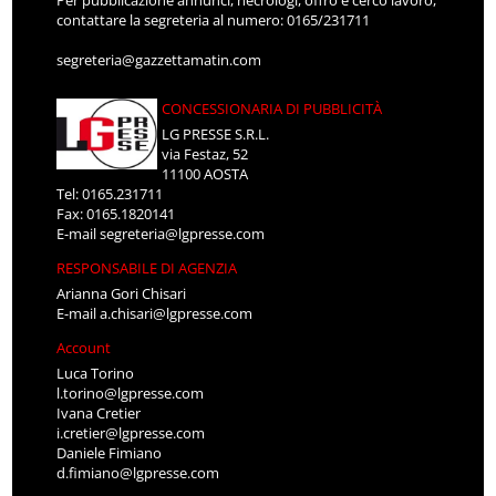
Per pubblicazione annunci, necrologi, offro e cerco lavoro,
contattare la segreteria al numero: 0165/231711
segreteria@gazzettamatin.com
CONCESSIONARIA DI PUBBLICITÀ
LG PRESSE S.R.L.
via Festaz, 52
11100 AOSTA
Tel: 0165.231711
Fax: 0165.1820141
E-mail
segreteria@lgpresse.com
RESPONSABILE DI AGENZIA
Arianna Gori Chisari
E-mail
a.chisari@lgpresse.com
Account
Luca Torino
l.torino@lgpresse.com
Ivana Cretier
i.cretier@lgpresse.com
Daniele Fimiano
d.fimiano@lgpresse.com