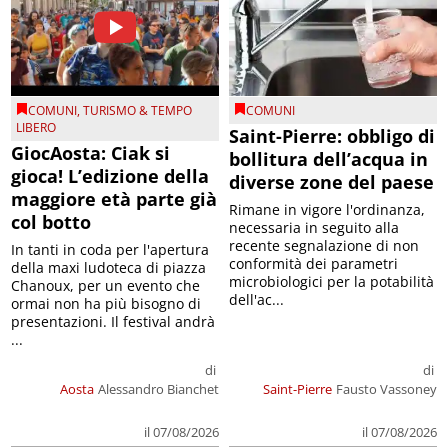
COMUNI
,
TURISMO & TEMPO
COMUNI
LIBERO
Saint-Pierre: obbligo di
GiocAosta: Ciak si
bollitura dell’acqua in
gioca! L’edizione della
diverse zone del paese
maggiore età parte già
Rimane in vigore l'ordinanza,
col botto
necessaria in seguito alla
recente segnalazione di non
In tanti in coda per l'apertura
conformità dei parametri
della maxi ludoteca di piazza
microbiologici per la potabilità
Chanoux, per un evento che
dell'ac...
ormai non ha più bisogno di
presentazioni. Il festival andrà
...
di
di
Aosta
Alessandro Bianchet
Saint-Pierre
Fausto Vassoney
il 07/08/2026
il 07/08/2026