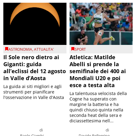
ASTRONOMIA
,
ATTUALITA'
SPORT
Il Sole nero dietro ai
Atletica: Matilde
Giganti: guida
Abelli si prende la
all’eclissi del 12 agosto
semifinale dei 400 ai
in Valle d’Aosta
Mondiali U20 e poi
esce a testa alta
La guida ai siti migliori e agli
strumenti per pianificare
La talentuosa velocista della
l'osservazione in Valle d'Aosta
Cogne ha superato con
margine la batteria e ha
quindi chiuso quinta nella
seconda heat della sera e
diciassettesima nell...
di
di
Paolo Ciambi
Davide Pellegrino