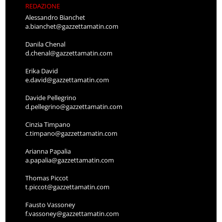
REDAZIONE
Alessandro Bianchet
a.bianchet@gazzettamatin.com
Danila Chenal
d.chenal@gazzettamatin.com
Erika David
e.david@gazzettamatin.com
Davide Pellegrino
d.pellegrino@gazzettamatin.com
Cinzia Timpano
c.timpano@gazzettamatin.com
Arianna Papalia
a.papalia@gazzettamatin.com
Thomas Piccot
t.piccot@gazzettamatin.com
Fausto Vassoney
f.vassoney@gazzettamatin.com