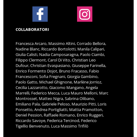
COLLABORATORI
Francesca Arcaro, Massimo Altini, Corrado Bellora,
Nadine Blanc, Riccardo Bortolotti, Manila Calipari,
Giulia Calisti, Nadia Camposaragna, Paolo Ciambi,
Filippo Clermont, Carol Di Vito, Christian Leo
Dufour, Christian Evaspasiano, Giuseppe Farinella,
Enrico Formento Dojot, Bruno Fracasso, Fabio
Francesconi, Sofia Fregnani, Giorgia Gambino,
Paolo Gatto, Michael Ghignone, Marlène Jorrioz,
Cecilia Lazzarotto, Giacomo Mangano, Angela
Marrelli, Federico Mecca, Luca Mauro Melloni, Marc
Montrosset, Matteo Nigra, Sabrina Olibano,
Emiliano Pala, Gabriele Peloso, Maurizio Pitti, Loris
Ponsetto, Andrea Portigliatti, Mattia Pramotton,
Deniel Pession, Raffaele Romano, Enrico Ruggeri,
Riccardo Savoye, Federica Tercinod, Federico
Tigellio Benvenuto, Luca Massimo Trifilò