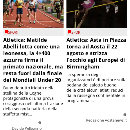
SPORT
SPORT
Atletica: Matilde
Atletica: Asta in Piazza
Abelli lotta come una
torna ad Aosta il 22
leonessa, la 4×400
agosto e strizza
azzurra firma il
l’occhio agli Europei di
primato nazionale, ma
Birmingham
resta fuori dalla finale
La speranza degli
dei Mondiali Under 20
organizzatori è di portare sulla
pedana del salotto buono
Buon debutto iridato della
della città alcuni atleti reduci
stellina della Cogne,
dalla rassegna continentale in
protagonista di una prova
programma ...
coraggiosa nell'ultima frazione
della seconda batteria della
staffetta mist...
di
Redazione Aostanews.it
di
Davide Pellegrino