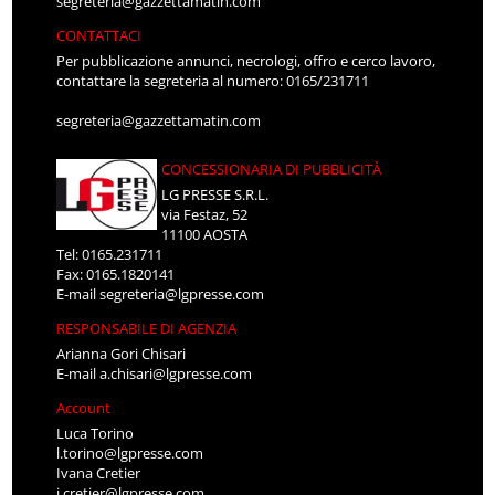
segreteria@gazzettamatin.com
CONTATTACI
Per pubblicazione annunci, necrologi, offro e cerco lavoro,
contattare la segreteria al numero: 0165/231711
segreteria@gazzettamatin.com
CONCESSIONARIA DI PUBBLICITÀ
LG PRESSE S.R.L.
via Festaz, 52
11100 AOSTA
Tel: 0165.231711
Fax: 0165.1820141
E-mail
segreteria@lgpresse.com
RESPONSABILE DI AGENZIA
Arianna Gori Chisari
E-mail
a.chisari@lgpresse.com
Account
Luca Torino
l.torino@lgpresse.com
Ivana Cretier
i.cretier@lgpresse.com