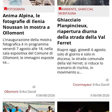
FOTOGRAFIA
AMBIENTE
,
GHIACCIAI
,
MONTAGNA
Anima Alpina, le
Ghiacciaio
fotografie di Ilenia
Planpincieux,
Noussan in mostra a
riapertura diurna
Ollomont
della strada della Val
L'inaugurazione della mostra
Ferret
fotografica è in programma
venerdì 7 agosto alle 18, nella
Riapre oggi, giovedì 6 agosto,
sala espositiva del Comune di
solo di giorno e solo in
Ollomont; le immagini esposte
discesa, la strada comunale
sa...
della Val Ferret; si riduce lo
scenario di rischio, in
movimento u...
di
Courmayeur
Erika David
di
Ollomont
Erika David
il 06/08/2026
il 06/08/2026