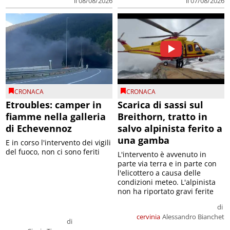
il 08/08/2026
il 07/08/2026
CRONACA
CRONACA
Etroubles: camper in
Scarica di sassi sul
fiamme nella galleria
Breithorn, tratto in
di Echevennoz
salvo alpinista ferito a
una gamba
E in corso l'intervento dei vigili
del fuoco, non ci sono feriti
L'intervento è avvenuto in
parte via terra e in parte con
l'elicottero a causa delle
condizioni meteo. L'alpinista
non ha riportato gravi ferite
di
cervinia
Alessandro Bianchet
di