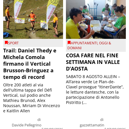
SPORT
APPUNTAMENTI
,
OGGI &
DOMANI
Trail: Daniel Thedy e
COSA FARE NEL FINE
Michela Comola
SETTIMANA IN VALLE
firmano il Vertical
D’AOSTA
Brusson-Bringuez a
tempo di record
SABATO 8 AGOSTO ALLEIN –
All’area verde Le Plan-de-
Oltre 200 atleti al via
Clavel prosegue “ItinerDante”,
dell'ultima tappa del Défì
le letture dantesche, con la
Vertical, sul podio anche
partecipazione di Antonello
Mathieu Brunod, Alex
Pistritto (...
Noussan, Miriam Di Vincenzo
e Kaitlin Allen
di
di
Davide Pellegrino
gazzettamatin