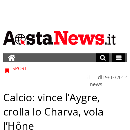
SPORT
di
il
19/03/2012
news
Calcio: vince l’Aygre,
crolla lo Charva, vola
l’Hône