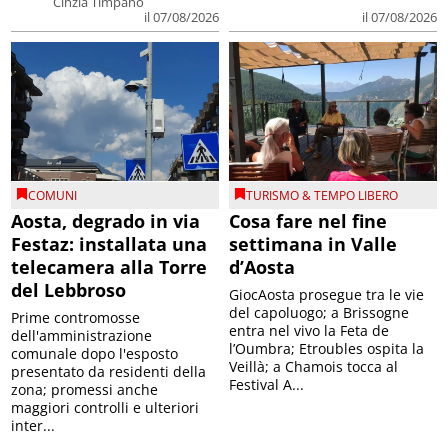
Cinzia Timpano
il 07/08/2026
il 07/08/2026
COMUNI
TURISMO & TEMPO LIBERO
Aosta, degrado in via
Cosa fare nel fine
Festaz: installata una
settimana in Valle
telecamera alla Torre
d’Aosta
del Lebbroso
GiocAosta prosegue tra le vie
del capoluogo; a Brissogne
Prime contromosse
entra nel vivo la Feta de
dell'amministrazione
l’Oumbra; Etroubles ospita la
comunale dopo l'esposto
Veillà; a Chamois tocca al
presentato da residenti della
Festival A...
zona; promessi anche
maggiori controlli e ulteriori
inter...