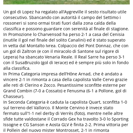
Un gol di Lopez ha regalato all’Aygreville il sesto risultato utile
consecutivo. Sbancando con autorità il campo del Settimo i
rossoneri si sono ormai tirati fuori dalla zona calda della
classifica e possono guardare con serenità al finale di stagione.
In Promozione lo Charvensod ha perso 2-1 a casa del Cenisia
(inutile il gol nel finale del solito Canalini) ed è stato superato
in vetta dal Montalto Ivrea. Colpaccio del Pont Donnaz, che con
un gol di Zaltron (e con il miracolo di Santone sul rigore di
Lepera) ha sbancato Venaria Reale. Il Real Sarre ha perso 3-1
con il SusaBruzolo (gol di Ierace) ed è sempre più solo in fondo
alla classifica.
In Prima Categoria impresa dell’Hône Arnad, che è andato a
vincere 2-1 in rimonta a casa della capolista Valle Cervo grazie
alle reti di Clerino e Zocco. Pesantissime sconfitte esterne per
Grand Combin (7-0 a Cossato) e Fenusma (6-1 a Pollone, gol di
Chasseur).
In Seconda Categoria è caduta la capolista Quart, sconfitta 1-0
sul terreno del Vallorco. Il Monte Cervino è invece stato
fermato sull’1-1 nel derby di Verrès (foto), mentre nelle altre
sfide tutte valdostane il Corrado Gex ha travolto 3-0 lo Sporting
Issogne e CG Sanson e Aosta GLV è finita 2-2. Prima vittoria per
il Pollein del nuovo mister Montrosset, 2-1 in rimonta