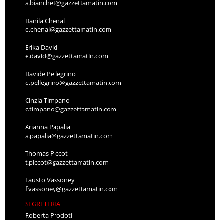
a.bianchet@gazzettamatin.com
Danila Chenal
d.chenal@gazzettamatin.com
Erika David
e.david@gazzettamatin.com
Davide Pellegrino
d.pellegrino@gazzettamatin.com
Cinzia Timpano
c.timpano@gazzettamatin.com
Arianna Papalia
a.papalia@gazzettamatin.com
Thomas Piccot
t.piccot@gazzettamatin.com
Fausto Vassoney
f.vassoney@gazzettamatin.com
SEGRETERIA
Roberta Prodoti