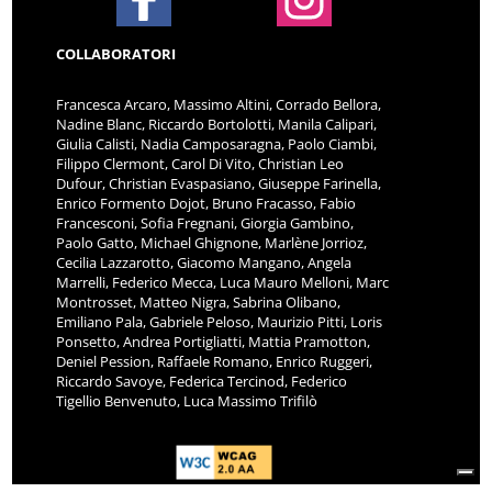
COLLABORATORI
Francesca Arcaro, Massimo Altini, Corrado Bellora,
Nadine Blanc, Riccardo Bortolotti, Manila Calipari,
Giulia Calisti, Nadia Camposaragna, Paolo Ciambi,
Filippo Clermont, Carol Di Vito, Christian Leo
Dufour, Christian Evaspasiano, Giuseppe Farinella,
Enrico Formento Dojot, Bruno Fracasso, Fabio
Francesconi, Sofia Fregnani, Giorgia Gambino,
Paolo Gatto, Michael Ghignone, Marlène Jorrioz,
Cecilia Lazzarotto, Giacomo Mangano, Angela
Marrelli, Federico Mecca, Luca Mauro Melloni, Marc
Montrosset, Matteo Nigra, Sabrina Olibano,
Emiliano Pala, Gabriele Peloso, Maurizio Pitti, Loris
Ponsetto, Andrea Portigliatti, Mattia Pramotton,
Deniel Pession, Raffaele Romano, Enrico Ruggeri,
Riccardo Savoye, Federica Tercinod, Federico
Tigellio Benvenuto, Luca Massimo Trifilò