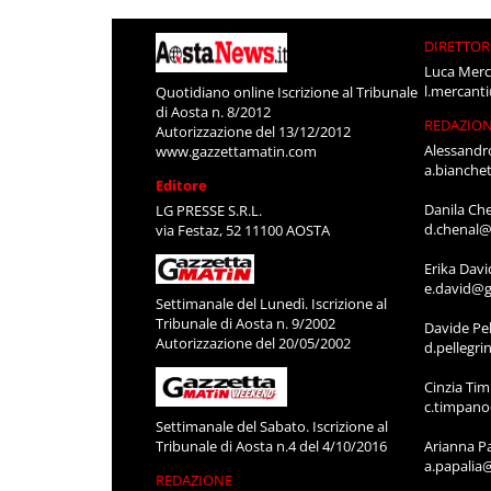
DIRETTOR
Luca Merc
l.mercant
Quotidiano online Iscrizione al Tribunale
di Aosta n. 8/2012
REDAZIO
Autorizzazione del 13/12/2012
Alessandr
www.gazzettamatin.com
a.bianche
Editore
Danila Ch
LG PRESSE S.R.L.
d.chenal@
via Festaz, 52 11100 AOSTA
Erika Davi
e.david@g
Settimanale del Lunedì. Iscrizione al
Tribunale di Aosta n. 9/2002
Davide Pel
Autorizzazione del 20/05/2002
d.pellegr
Cinzia Ti
c.timpan
Settimanale del Sabato. Iscrizione al
Tribunale di Aosta n.4 del 4/10/2016
Arianna P
a.papalia
REDAZIONE