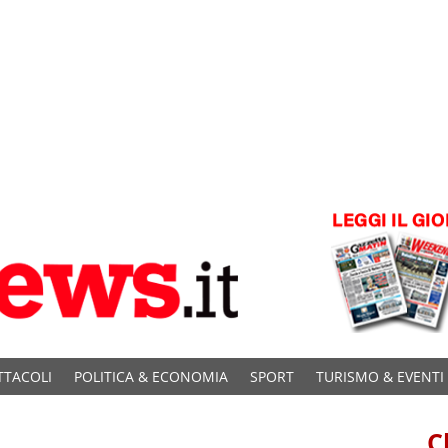
TTACOLI
POLITICA & ECONOMIA
SPORT
TURISMO & EVENTI
C