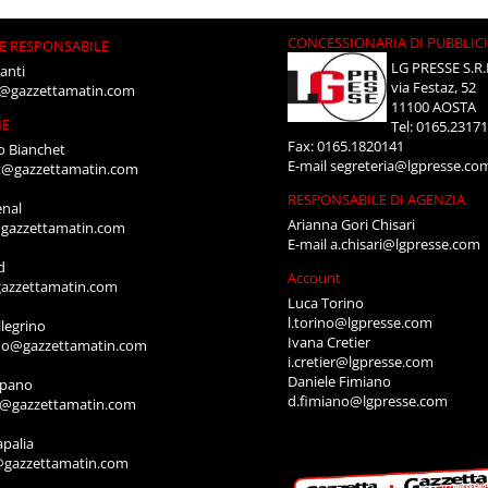
CONCESSIONARIA DI PUBBLIC
E RESPONSABILE
LG PRESSE S.R.
anti
via Festaz, 52
i@gazzettamatin.com
11100 AOSTA
NE
Tel: 0165.2317
Fax: 0165.1820141
o Bianchet
E-mail
segreteria@lgpresse.co
t@gazzettamatin.com
RESPONSABILE DI AGENZIA
enal
Arianna Gori Chisari
gazzettamatin.com
E-mail
a.chisari@lgpresse.com
d
Account
azzettamatin.com
Luca Torino
l.torino@lgpresse.com
legrino
Ivana Cretier
ino@gazzettamatin.com
i.cretier@lgpresse.com
Daniele Fimiano
mpano
d.fimiano@lgpresse.com
o@gazzettamatin.com
apalia
@gazzettamatin.com