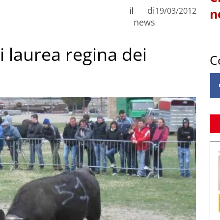
di
il
19/03/2012
n
news
i laurea regina dei
C