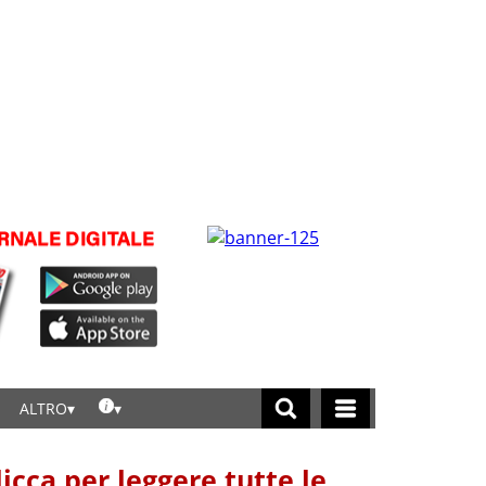
ALTRO
licca per leggere tutte le