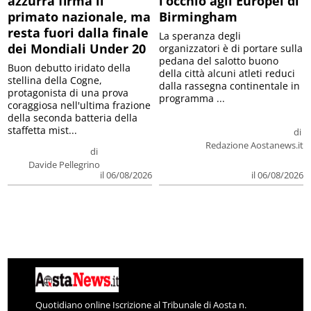
azzurra firma il
l’occhio agli Europei di
primato nazionale, ma
Birmingham
resta fuori dalla finale
La speranza degli
dei Mondiali Under 20
organizzatori è di portare sulla
pedana del salotto buono
Buon debutto iridato della
della città alcuni atleti reduci
stellina della Cogne,
dalla rassegna continentale in
protagonista di una prova
programma ...
coraggiosa nell'ultima frazione
della seconda batteria della
staffetta mist...
di
Redazione Aostanews.it
di
Davide Pellegrino
il 06/08/2026
il 06/08/2026
Quotidiano online Iscrizione al Tribunale di Aosta n.