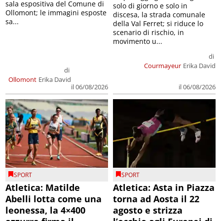
sala espositiva del Comune di
solo di giorno e solo in
Ollomont; le immagini esposte
discesa, la strada comunale
sa...
della Val Ferret; si riduce lo
scenario di rischio, in
movimento u...
di
Courmayeur
Erika David
di
Ollomont
Erika David
il 06/08/2026
il 06/08/2026
SPORT
SPORT
Atletica: Matilde
Atletica: Asta in Piazza
Abelli lotta come una
torna ad Aosta il 22
leonessa, la 4×400
agosto e strizza