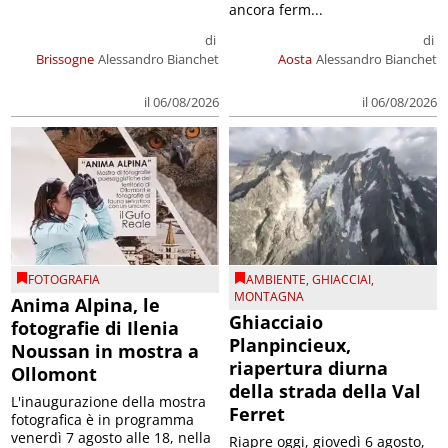
ancora ferm...
di
di
Brissogne
Alessandro Bianchet
Aosta
Alessandro Bianchet
il 06/08/2026
il 06/08/2026
FOTOGRAFIA
AMBIENTE
,
GHIACCIAI
,
MONTAGNA
Anima Alpina, le
Ghiacciaio
fotografie di Ilenia
Planpincieux,
Noussan in mostra a
riapertura diurna
Ollomont
della strada della Val
L'inaugurazione della mostra
Ferret
fotografica è in programma
venerdì 7 agosto alle 18, nella
Riapre oggi, giovedì 6 agosto,