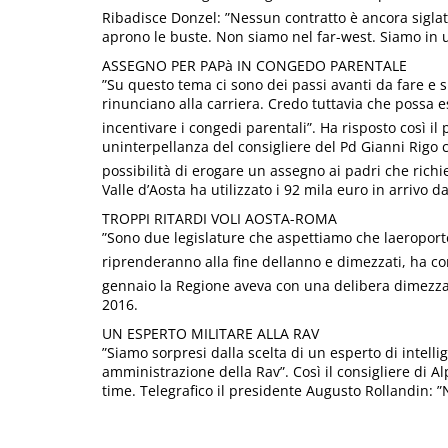
Ribadisce Donzel: ”Nessun contratto è ancora siglat
aprono le buste. Non siamo nel far-west. Siamo in 
ASSEGNO PER PAPà IN CONGEDO PARENTALE
”Su questo tema ci sono dei passi avanti da fare 
rinunciano alla carriera. Credo tuttavia che possa e
incentivare i congedi parentali”. Ha risposto così i
uninterpellanza del consigliere del Pd Gianni Rigo
possibilità di erogare un assegno ai padri che richi
Valle d’Aosta ha utilizzato i 92 mila euro in arrivo 
TROPPI RITARDI VOLI AOSTA-ROMA
”Sono due legislature che aspettiamo che laeroport
riprenderanno alla fine dellanno e dimezzati, ha
gennaio la Regione aveva con una delibera dimezzato
2016.
UN ESPERTO MILITARE ALLA RAV
”Siamo sorpresi dalla scelta di un esperto di intelli
amministrazione della Rav”. Così il consigliere di 
time. Telegrafico il presidente Augusto Rollandin: ”