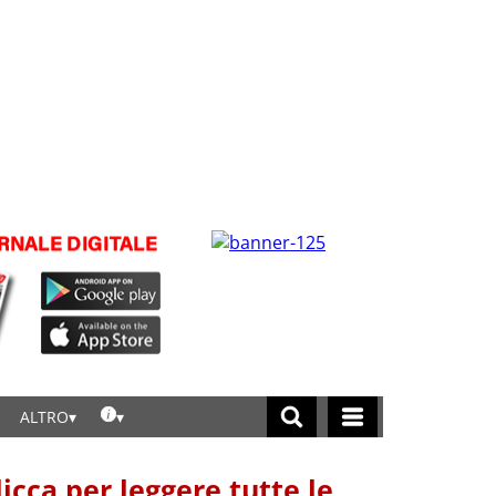
ALTRO
licca per leggere tutte le