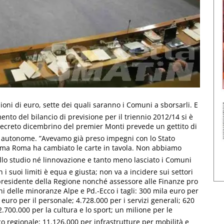
lioni di euro, sette dei quali saranno i Comuni a sborsarli. E
ento del bilancio di previsione per il triennio 2012/14 si è
 Il decreto dicembrino del premier Monti prevede un gettito di
ce autonome. ”Avevamo già preso impegni con lo Stato
le ma Roma ha cambiato le carte in tavola. Non abbiamo
 allo studio né linnovazione e tanto meno lasciato i Comuni
i suoi limiti è equa e giusta; non va a incidere sui settori
l presidente della Regione nonché assessore alle Finanze pro
i delle minoranze Alpe e Pd.-Ecco i tagli: 300 mila euro per
 euro per il personale; 4.728.000 per i servizi generali; 620
 2.700.000 per la cultura e lo sport; un milione per le
co regionale; 11.126.000 per infrastrutture per mobilità e