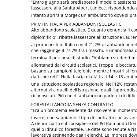
”Entro giugno sarà predisposto il modello assistenzi
lassessore alla Sanità Albert Lanièce, rispondendo a
Intanto aprirà a Morgex un ambulatorio dove si pra
PRIMI IN ITALIA PER ABBANDONI SCOLASTICI
Alto abbandono scolastico. E quanto denuncia il co
diplomificio”, ribatte lassessore allIstruzione Lauren
ai primi posti in Italia con il 21,2% di abbandoni ne
che raggiunge il 27,7% tra i maschi. E unanomalia d
termina il percorso di studio. ”Abbiamo studenti me
allontanati dai circuiti scolastici. Troppe le bocciatur
basano su campioni telefonici mentre i nostri si fo
dati concreti”. Nella fascia di età tra i 14 e 18 anni
una istituzione scolastica regionale. Nel 12% resta
alternativi a quelli dell’istruzione, quali l’apprend
riconosciuti. Più che di abbandono parlerei di diffico
FORESTALI ANCORA SENZA CONTRATTO
”Era un problema evidente da risolvere al momento del
invece, non sappiamo il tipo di contratto che avranno
A denunciarlo è il consigliere del Pd Raimondo Donze
quello idraulico-forestale. Le ditte sono tenute a ri
lavorativa attingendo dagli elenchi. Le imprese dovr