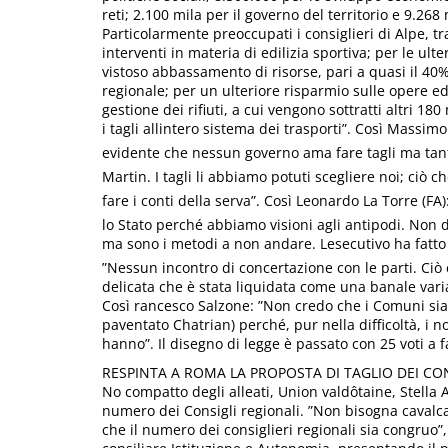
reti; 2.100 mila per il governo del territorio e 9.268
Particolarmente preoccupati i consiglieri di Alpe, tr
interventi in materia di edilizia sportiva; per le ulter
vistoso abbassamento di risorse, pari a quasi il 40%
regionale; per un ulteriore risparmio sulle opere ed
gestione dei rifiuti, a cui vengono sottratti altri 18
i tagli allintero sistema dei trasporti”. Così Massimo
evidente che nessun governo ama fare tagli ma tanto 
Martin. I tagli li abbiamo potuti scegliere noi; ciò c
fare i conti della serva”. Così Leonardo La Torre (FA)
lo Stato perché abbiamo visioni agli antipodi. Non 
ma sono i metodi a non andare. Lesecutivo ha fatto
”Nessun incontro di concertazione con le parti. Ciò 
delicata che è stata liquidata come una banale var
Così rancesco Salzone: ”Non credo che i Comuni siano
paventato Chatrian) perché, pur nella difficoltà, i 
hanno”. Il disegno di legge è passato con 25 voti a f
RESPINTA A ROMA LA PROPOSTA DI TAGLIO DEI CON
No compatto degli alleati, Union valdôtaine, Stella 
numero dei Consigli regionali. ”Non bisogna cavalcar
che il numero dei consiglieri regionali sia congruo