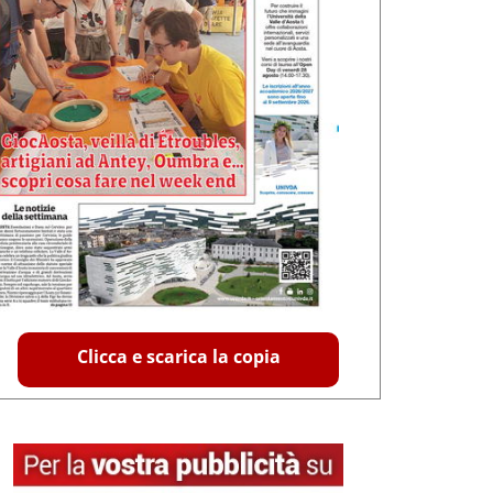
Clicca e scarica la copia