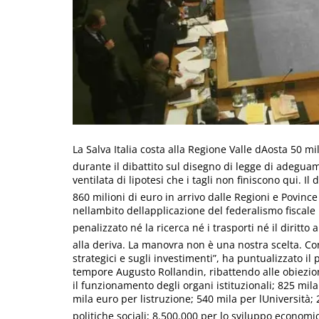
La Salva Italia costa alla Regione Valle dAosta 50 mi
durante il dibattito sul disegno di legge di adeguam
ventilata di lipotesi che i tagli non finiscono qui.
860 milioni di euro in arrivo dalle Regioni e Povin
nellambito dellapplicazione del federalismo fisca
penalizzato né la ricerca né i trasporti né il diritto
alla deriva. La manovra non è una nostra scelta. Con 
strategici e sugli investimenti”, ha puntualizzato i
tempore Augusto Rollandin, ribattendo alle obiezion
il funzionamento degli organi istituzionali; 825 mila
mila euro per listruzione; 540 mila per lUniversità;
politiche sociali; 8.500.000 per lo sviluppo economi