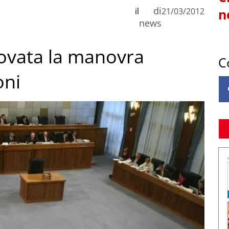
di
il
21/03/2012
n
news
rovata la manovra
C
oni