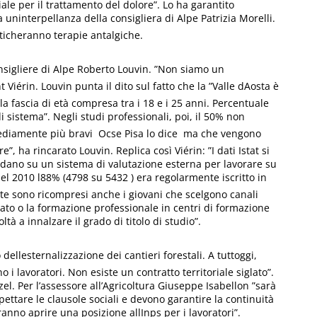
ale per il trattamento del dolore”. Lo ha garantito
 uninterpellanza della consigliera di Alpe Patrizia Morelli.
ticheranno terapie antalgiche.
nsigliere di Alpe Roberto Louvin. ”Non siamo un
t Viérin. Louvin punta il dito sul fatto che la ”Valle dAosta è
lla fascia di età compresa tra i 18 e i 25 anni. Percentuale
i sistema”. Negli studi professionali, poi, il 50% non
diamente più bravi  Ocse Pisa lo dice  ma che vengono
e”, ha rincarato Louvin. Replica così Viérin: ”I dati Istat si
ndano su un sistema di valutazione esterna per lavorare su
 nel 2010 l88% (4798 su 5432 ) era regolarmente iscritto in
nte sono ricompresi anche i giovani che scelgono canali
istato o la formazione professionale in centri di formazione
ltà a innalzare il grado di titolo di studio”.
lesternalizzazione dei cantieri forestali. A tuttoggi,
 i lavoratori. Non esiste un contratto territoriale siglato”.
l. Per l’assessore all’Agricoltura Giuseppe Isabellon ”sarà
spettare le clausole sociali e devono garantire la continuità
anno aprire una posizione allInps per i lavoratori”.