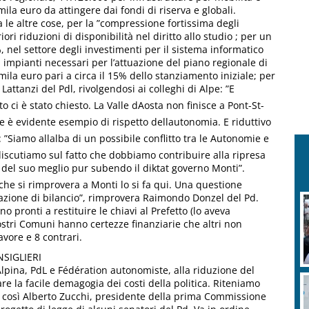
 mila euro da attingere dai fondi di riserva e globali.
a le altre cose, per la ”compressione fortissima degli
iori riduzioni di disponibilità nel diritto allo studio ; per un
, nel settore degli investimenti per il sistema informatico
 impianti necessari per l’attuazione del piano regionale di
0 mila euro pari a circa il 15% dello stanziamento iniziale; per
 Lattanzi del Pdl, rivolgendosi ai colleghi di Alpe: ”E
ci è stato chiesto. La Valle dAosta non finisce a Pont-St-
he è evidente esempio di rispetto dellautonomia. E riduttivo
: ”Siamo allalba di un possibile conflitto tra le Autonomie e
discutiamo sul fatto che dobbiamo contribuire alla ripresa
 del suo meglio pur subendo il diktat governo Monti”.
che si rimprovera a Monti lo si fa qui. Una questione
iazione di bilancio”, rimprovera Raimondo Donzel del Pd.
 pronti a restituire le chiavi al Prefetto (lo aveva
nostri Comuni hanno certezze finanziarie che altri non
avore e 8 contrari.
SIGLIERI
Alpina, PdL e Fédération autonomiste, alla riduzione del
e la facile demagogia dei costi della politica. Riteniamo
”, così Alberto Zucchi, presidente della prima Commissione