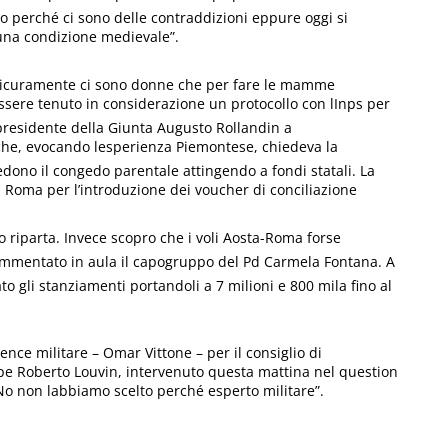
o perché ci sono delle contraddizioni eppure oggi si
una condizione medievale”.
e sicuramente ci sono donne che per fare le mamme
ssere tenuto in considerazione un protocollo con lInps per
l presidente della Giunta Augusto Rollandin a
 che, evocando lesperienza Piemontese, chiedeva la
edono il congedo parentale attingendo a fondi statali. La
da Roma per l’introduzione dei voucher di conciliazione
o riparta. Invece scopro che i voli Aosta-Roma forse
 commentato in aula il capogruppo del Pd Carmela Fontana. A
 gli stanziamenti portandoli a 7 milioni e 800 mila fino al
gence militare – Omar Vittone – per il consiglio di
Alpe Roberto Louvin, intervenuto questa mattina nel question
No non labbiamo scelto perché esperto militare”.