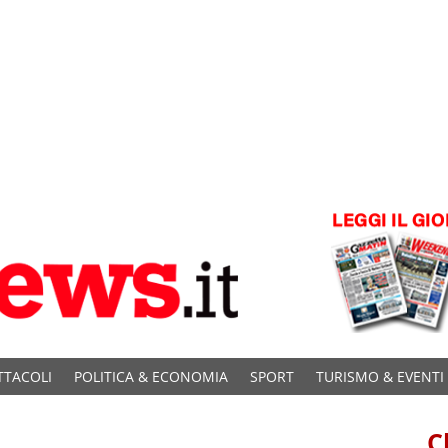
TTACOLI
POLITICA & ECONOMIA
SPORT
TURISMO & EVENTI
C