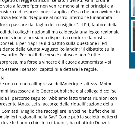
rogetto di legge di alcuni senatori del Pd. Va in ordine
e vota a favore ”per non venire meno ai miei principi e a
pensiero e di espressione si applica. Cosa che non avviene in
trizia Morelli: ”Neppure al nostro interno cè lunanimità
rza passare dal taglio dei consiglieri”. Il Pd, fautore della
etodi dei colleghi nazionali ma caldeggia una legge regionale
concezione e noi siamo disposti a condurre la nostra
nzel. E per riaprire il dibattito sulla questione il Pd
sidente della Giunta Augusto Rollandin: ”Il dibattito sulla
esaurito. Per noi il discorso è chiuso e non è utile
a sorpresa, ma forse a vincere è il cuore autonomista – si
 essere i senatori capitolini a dettare le regole.
IN
e una rotonda allingresso dellAmérique  altezza Motor
ini lassessore alle Opere pubbliche e al collega dice: ”se
iola il percorso seguito: ”Abbiamo fatto trenta riunioni con i
esente lAnas. Lei si accorge della riqualificazione della
 Comitati. Meglio che raccogliere le voci nei buffet che lei
iglieri regionali nella Sav? Come può la società metterci i
ove le hanno chieste i cittadini”, ha ribattuto Donzel.