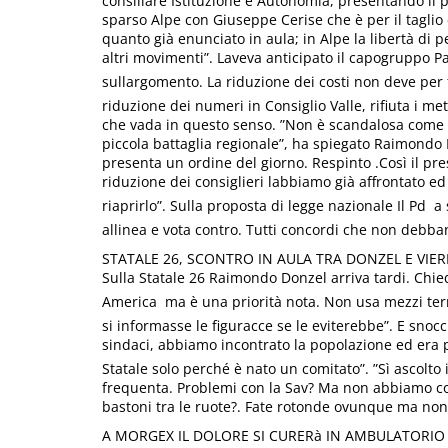
consiliare Istituzione e Autonomia, presentando il p
sparso Alpe con Giuseppe Cerise che è per il taglio 
quanto già enunciato in aula; in Alpe la libertà di 
altri movimenti”. Laveva anticipato il capogruppo Pa
sullargomento. La riduzione dei costi non deve per fo
riduzione dei numeri in Consiglio Valle, rifiuta i m
che vada in questo senso. ”Non è scandalosa come 
piccola battaglia regionale”, ha spiegato Raimondo Do
presenta un ordine del giorno. Respinto .Così il pre
riduzione dei consiglieri labbiamo già affrontato ed 
riaprirlo”. Sulla proposta di legge nazionale Il Pd  
allinea e vota contro. Tutti concordi che non debbano
STATALE 26, SCONTRO IN AULA TRA DONZEL E VIER
Sulla Statale 26 Raimondo Donzel arriva tardi. Chied
America  ma è una priorità nota. Non usa mezzi term
si informasse le figuracce se le eviterebbe”. E snocc
sindaci, abbiamo incontrato la popolazione ed era pr
Statale solo perché è nato un comitato”. ”Sì ascolto i
frequenta. Problemi con la Sav? Ma non abbiamo cons
bastoni tra le ruote?. Fate rotonde ovunque ma non d
A MORGEX IL DOLORE SI CURERà IN AMBULATORIO