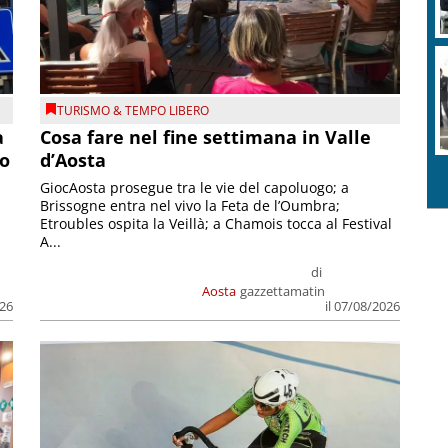
TURISMO & TEMPO LIBERO
a
Cosa fare nel fine settimana in Valle
so
d’Aosta
GiocAosta prosegue tra le vie del capoluogo; a
Brissogne entra nel vivo la Feta de l’Oumbra;
.
Etroubles ospita la Veillà; a Chamois tocca al Festival
A...
di
Aosta
gazzettamatin
026
il 07/08/2026