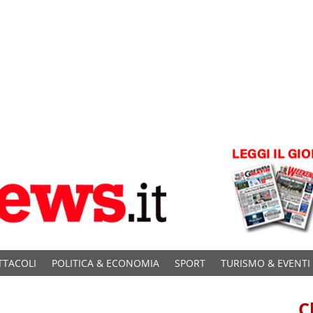
TTACOLI
POLITICA & ECONOMIA
SPORT
TURISMO & EVENTI
C