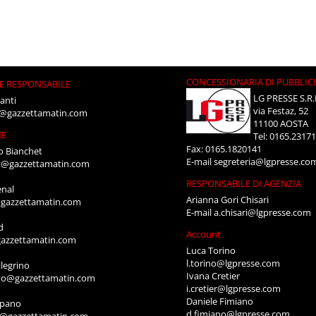
CONCESSIONARIA DI PUBBLIC
E RESPONSABILE
LG PRESSE S.R.
anti
via Festaz, 52
i@gazzettamatin.com
11100 AOSTA
NE
Tel: 0165.2317
Fax: 0165.1820141
o Bianchet
E-mail
segreteria@lgpresse.co
t@gazzettamatin.com
RESPONSABILE DI AGENZIA
enal
Arianna Gori Chisari
gazzettamatin.com
E-mail
a.chisari@lgpresse.com
d
Account
azzettamatin.com
Luca Torino
l.torino@lgpresse.com
legrino
Ivana Cretier
ino@gazzettamatin.com
i.cretier@lgpresse.com
Daniele Fimiano
mpano
d.fimiano@lgpresse.com