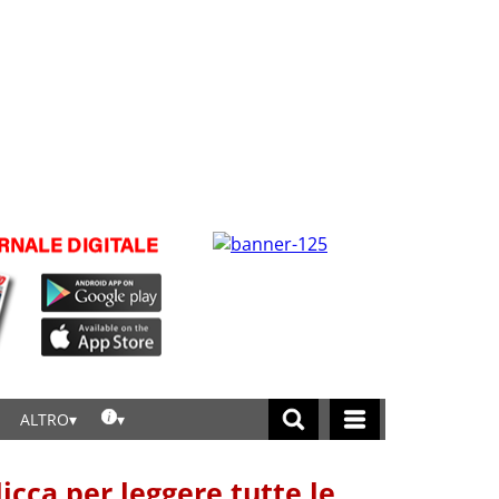
ALTRO
licca per leggere tutte le