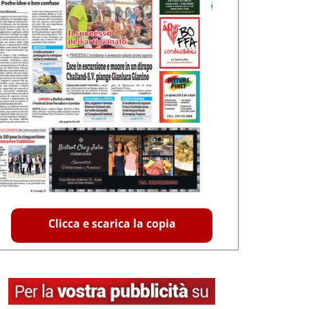
Clicca e scarica la copia