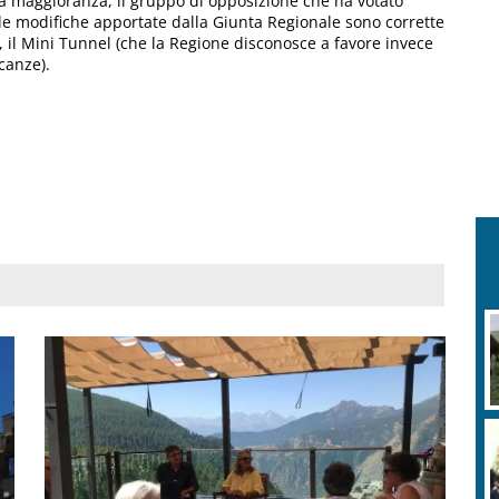
la maggioranza, il gruppo di opposizione che ha votato
, «le modifiche apportate dalla Giunta Regionale sono corrette
 il Mini Tunnel (che la Regione disconosce a favore invece
canze).