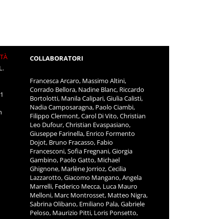
ITÀ
COLLABORATORI
L.
Francesca Arcaro, Massimo Altini,
Corrado Bellora, Nadine Blanc, Riccardo
11
Bortolotti, Manila Calipari, Giulia Calisti,
Nadia Camposaragna, Paolo Ciambi,
m
Filippo Clermont, Carol Di Vito, Christian
Leo Dufour, Christian Evaspasiano,
Giuseppe Farinella, Enrico Formento
Dojot, Bruno Fracasso, Fabio
Francesconi, Sofia Fregnani, Giorgia
Gambino, Paolo Gatto, Michael
Ghignone, Marlène Jorrioz, Cecilia
Lazzarotto, Giacomo Mangano, Angela
Marrelli, Federico Mecca, Luca Mauro
Melloni, Marc Montrosset, Matteo Nigra,
Sabrina Olibano, Emiliano Pala, Gabriele
Peloso, Maurizio Pitti, Loris Ponsetto,