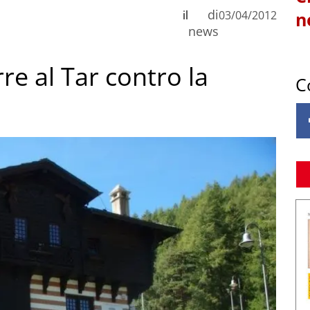
di
il
03/04/2012
n
news
re al Tar contro la
C