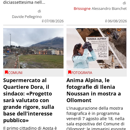
diciassettesima nell...
di
Brissogne
Alessandro Bianchet
di
Davide Pellegrino
il 07/08/2026
il 06/08/2026
COMUNI
FOTOGRAFIA
Supermercato al
Anima Alpina, le
Quartiere Dora, il
fotografie di Ilenia
sindaco: «Progetto
Noussan in mostra a
sarà valutato con
Ollomont
grande rigore, sulla
L'inaugurazione della mostra
base dell’interesse
fotografica è in programma
venerdì 7 agosto alle 18, nella
pubblico»
sala espositiva del Comune di
Il primo cittadino di Aosta è
Ollomont; le immagini esposte