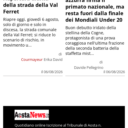
azzurra firma il
della strada della Val
primato nazionale, ma
Ferret
resta fuori dalla finale
dei Mondiali Under 20
Riapre oggi, giovedì 6 agosto,
solo di giorno e solo in
Buon debutto iridato della
discesa, la strada comunale
stellina della Cogne,
della Val Ferret; si riduce lo
protagonista di una prova
scenario di rischio, in
coraggiosa nell'ultima frazione
movimento u...
della seconda batteria della
staffetta mist...
di
Courmayeur
Erika David
di
Davide Pellegrino
il 06/08/2026
il 06/08/2026
Quotidiano online Iscrizione al Tribunale di Aosta n.