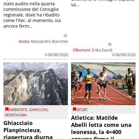
stato audito nella quarta
sa...
commissione del Consiglio
regionale, dove ha ribadito
come l'iter, al momento, sia
ancora ferm...
di
Aosta
Alessandro Bianchet
di
Ollomont
Erika David
il 06/08/2026
il 06/08/2026
AMBIENTE
,
GHIACCIAI
,
SPORT
MONTAGNA
Atletica: Matilde
Ghiacciaio
Abelli lotta come una
Planpincieux,
leonessa, la 4×400
riapertura diurna