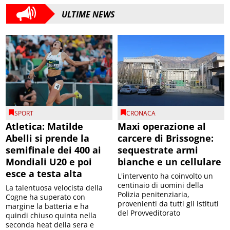
ULTIME NEWS
SPORT
CRONACA
Atletica: Matilde
Maxi operazione al
Abelli si prende la
carcere di Brissogne:
semifinale dei 400 ai
sequestrate armi
Mondiali U20 e poi
bianche e un cellulare
esce a testa alta
L'intervento ha coinvolto un
centinaio di uomini della
La talentuosa velocista della
Polizia penitenziaria,
Cogne ha superato con
provenienti da tutti gli istituti
margine la batteria e ha
del Provveditorato
quindi chiuso quinta nella
seconda heat della sera e