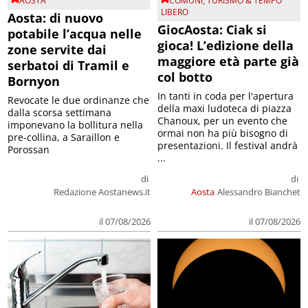
AOSTA
COMUNI
,
TURISMO & TEMPO
LIBERO
Aosta: di nuovo
GiocAosta: Ciak si
potabile l’acqua nelle
gioca! L’edizione della
zone servite dai
maggiore età parte già
serbatoi di Tramil e
col botto
Bornyon
In tanti in coda per l'apertura
Revocate le due ordinanze che
della maxi ludoteca di piazza
dalla scorsa settimana
Chanoux, per un evento che
imponevano la bollitura nella
ormai non ha più bisogno di
pre-collina, a Saraillon e
presentazioni. Il festival andrà
Porossan
...
di
di
Redazione Aostanews.it
Aosta
Alessandro Bianchet
il 07/08/2026
il 07/08/2026