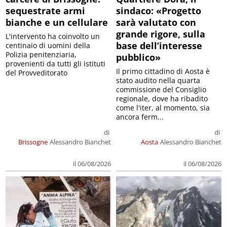
sequestrate armi
sindaco: «Progetto
bianche e un cellulare
sarà valutato con
grande rigore, sulla
L'intervento ha coinvolto un
base dell’interesse
centinaio di uomini della
Polizia penitenziaria,
pubblico»
provenienti da tutti gli istituti
Il primo cittadino di Aosta è
del Provveditorato
stato audito nella quarta
commissione del Consiglio
regionale, dove ha ribadito
come l'iter, al momento, sia
ancora ferm...
di
di
Brissogne
Alessandro Bianchet
Aosta
Alessandro Bianchet
il 06/08/2026
il 06/08/2026