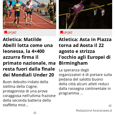
SPORT
SPORT
Atletica: Matilde
Atletica: Asta in Piazza
Abelli lotta come una
torna ad Aosta il 22
leonessa, la 4×400
agosto e strizza
azzurra firma il
l’occhio agli Europei di
primato nazionale, ma
Birmingham
resta fuori dalla finale
La speranza degli
dei Mondiali Under 20
organizzatori è di portare sulla
pedana del salotto buono
Buon debutto iridato della
della città alcuni atleti reduci
stellina della Cogne,
dalla rassegna continentale in
protagonista di una prova
programma ...
coraggiosa nell'ultima frazione
della seconda batteria della
staffetta mist...
di
Redazione Aostanews.it
di