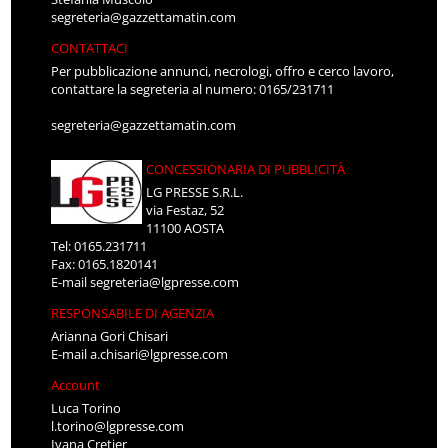
segreteria@gazzettamatin.com
CONTATTACI
Per pubblicazione annunci, necrologi, offro e cerco lavoro,
contattare la segreteria al numero: 0165/231711
segreteria@gazzettamatin.com
CONCESSIONARIA DI PUBBLICITÀ
LG PRESSE S.R.L.
via Festaz, 52
11100 AOSTA
Tel: 0165.231711
Fax: 0165.1820141
E-mail
segreteria@lgpresse.com
RESPONSABILE DI AGENZIA
Arianna Gori Chisari
E-mail
a.chisari@lgpresse.com
Account
Luca Torino
l.torino@lgpresse.com
Ivana Cretier