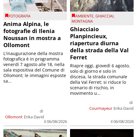
FOTOGRAFIA
AMBIENTE
,
GHIACCIAI
,
MONTAGNA
Anima Alpina, le
Ghiacciaio
fotografie di Ilenia
Planpincieux,
Noussan in mostra a
riapertura diurna
Ollomont
della strada della Val
L'inaugurazione della mostra
Ferret
fotografica è in programma
venerdì 7 agosto alle 18, nella
Riapre oggi, giovedì 6 agosto,
sala espositiva del Comune di
solo di giorno e solo in
Ollomont; le immagini esposte
discesa, la strada comunale
sa...
della Val Ferret; si riduce lo
scenario di rischio, in
movimento u...
di
Courmayeur
Erika David
di
Ollomont
Erika David
il 06/08/2026
il 06/08/2026