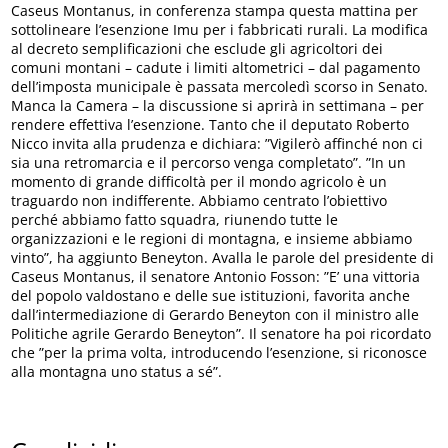
Caseus Montanus, in conferenza stampa questa mattina per
sottolineare l’esenzione Imu per i fabbricati rurali. La modifica
al decreto semplificazioni che esclude gli agricoltori dei
comuni montani – cadute i limiti altometrici – dal pagamento
dell’imposta municipale è passata mercoledì scorso in Senato.
Manca la Camera – la discussione si aprirà in settimana – per
rendere effettiva l’esenzione. Tanto che il deputato Roberto
Nicco invita alla prudenza e dichiara: ”Vigilerò affinché non ci
sia una retromarcia e il percorso venga completato”. ”In un
momento di grande difficoltà per il mondo agricolo è un
traguardo non indifferente. Abbiamo centrato l’obiettivo
perché abbiamo fatto squadra, riunendo tutte le
organizzazioni e le regioni di montagna, e insieme abbiamo
vinto”, ha aggiunto Beneyton. Avalla le parole del presidente di
Caseus Montanus, il senatore Antonio Fosson: ”E’ una vittoria
del popolo valdostano e delle sue istituzioni, favorita anche
dall’intermediazione di Gerardo Beneyton con il ministro alle
Politiche agrile Gerardo Beneyton”. Il senatore ha poi ricordato
che ”per la prima volta, introducendo l’esenzione, si riconosce
alla montagna uno status a sé”.