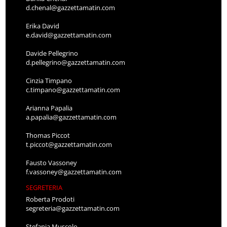
d.chenal@gazzettamatin.com
Erika David
e.david@gazzettamatin.com
Davide Pellegrino
d.pellegrino@gazzettamatin.com
Cinzia Timpano
c.timpano@gazzettamatin.com
Arianna Papalia
a.papalia@gazzettamatin.com
Thomas Piccot
t.piccot@gazzettamatin.com
Fausto Vassoney
f.vassoney@gazzettamatin.com
SEGRETERIA
Roberta Prodoti
segreteria@gazzettamatin.com
Stefania Muscolo