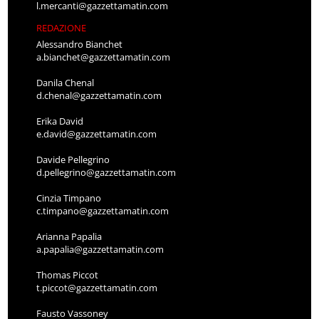
l.mercanti@gazzettamatin.com
REDAZIONE
Alessandro Bianchet
a.bianchet@gazzettamatin.com
Danila Chenal
d.chenal@gazzettamatin.com
Erika David
e.david@gazzettamatin.com
Davide Pellegrino
d.pellegrino@gazzettamatin.com
Cinzia Timpano
c.timpano@gazzettamatin.com
Arianna Papalia
a.papalia@gazzettamatin.com
Thomas Piccot
t.piccot@gazzettamatin.com
Fausto Vassoney