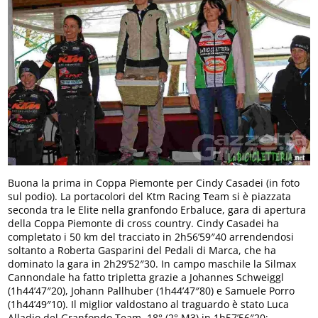
Buona la prima in Coppa Piemonte per Cindy Casadei (in foto
sul podio). La portacolori del Ktm Racing Team si è piazzata
seconda tra le Elite nella granfondo Erbaluce, gara di apertura
della Coppa Piemonte di cross country. Cindy Casadei ha
completato i 50 km del tracciato in 2h56’59″40 arrendendosi
soltanto a Roberta Gasparini del Pedali di Marca, che ha
dominato la gara in 2h29’52″30. In campo maschile la Silmax
Cannondale ha fatto tripletta grazie a Johannes Schweiggl
(1h44’47″20), Johann Pallhuber (1h44’47″80) e Samuele Porro
(1h44’49″10). Il miglior valdostano al traguardo è stato Luca
Alladio del Granfondo Team, 18° (2° M3) in 1h57’56″20;