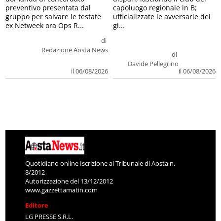
preventivo presentata dal
capoluogo regionale in B;
gruppo per salvare le testate
ufficializzate le avversarie dei
ex Netweek ora Ops R...
gi...
di
Redazione Aosta News
di
Davide Pellegrino
il 06/08/2026
il 06/08/2026
Quotidiano online Iscrizione al Tribunale di Aosta n.
8/2012
Autorizzazione del 13/12/2012
www.gazzettamatin.com
Editore
LG PRESSE S.R.L.