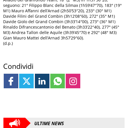
seguono: 21° Filippo Blanc della Silmax (1h59’47″70), 183° (19°
M1) Mauro Affanni dell’Arnad (2h50’53″20), 233° (30° M1)
Davide Filini del Grand Combin (3h12’08″60), 272° (35° M1)
Davide Giolo del Grand Combin (3h33’14″00), 273° (36° M1)
Rinaldo Difrancescantonio del Benato (3h33’22″40), 277° (45°
M3) Andrea Tallon delle Aquile (3h39’45″70) e 292° (48° M3)
Gian Mauro Mattei dell’Arnad 3h57’29″60).
(d.p.)
Condividi
ULTIME NEWS