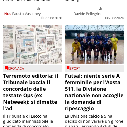
di
di
Nus
Fausto Vassoney
Davide Pellegrino
il 06/08/2026
il 06/08/2026
CRONACA
SPORT
Terremoto editoria: il
Futsal: niente serie A
Tribunale boccia il
femminile per l’Aosta
concordato delle
511, la Divisione
testate Ops (ex
nazionale non accoglie
Netweek); si dimette
la domanda di
l’ad
ripescaggio
Il Tribunale di Lecco ha
La Divisione calcio a 5 ha
giudicato inammissibile la
deciso di non varare un girone
domanda di concordato
dispari, lasciando il club del