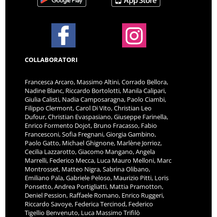
COLLABORATORI
Francesca Arcaro, Massimo Altini, Corrado Bellora,
Nadine Blanc, Riccardo Bortolotti, Manila Calipari,
Giulia Calisti, Nadia Camposaragna, Paolo Ciambi,
Filippo Clermont, Carol Di Vito, Christian Leo
Dufour, Christian Evaspasiano, Giuseppe Farinella,
Enrico Formento Dojot, Bruno Fracasso, Fabio
Francesconi, Sofia Fregnani, Giorgia Gambino,
Paolo Gatto, Michael Ghignone, Marlène Jorrioz,
Cecilia Lazzarotto, Giacomo Mangano, Angela
Marrelli, Federico Mecca, Luca Mauro Melloni, Marc
Montrosset, Matteo Nigra, Sabrina Olibano,
Emiliano Pala, Gabriele Peloso, Maurizio Pitti, Loris
Ponsetto, Andrea Portigliatti, Mattia Pramotton,
Deniel Pession, Raffaele Romano, Enrico Ruggeri,
Riccardo Savoye, Federica Tercinod, Federico
Tigellio Benvenuto, Luca Massimo Trifilò