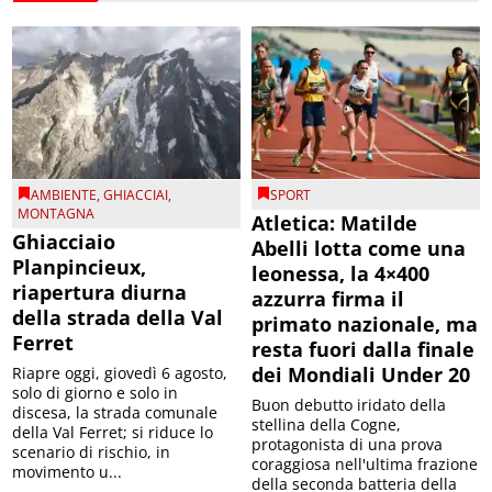
AMBIENTE
,
GHIACCIAI
,
SPORT
MONTAGNA
Atletica: Matilde
Ghiacciaio
Abelli lotta come una
Planpincieux,
leonessa, la 4×400
riapertura diurna
azzurra firma il
della strada della Val
primato nazionale, ma
Ferret
resta fuori dalla finale
dei Mondiali Under 20
Riapre oggi, giovedì 6 agosto,
solo di giorno e solo in
Buon debutto iridato della
discesa, la strada comunale
stellina della Cogne,
della Val Ferret; si riduce lo
protagonista di una prova
scenario di rischio, in
coraggiosa nell'ultima frazione
movimento u...
della seconda batteria della