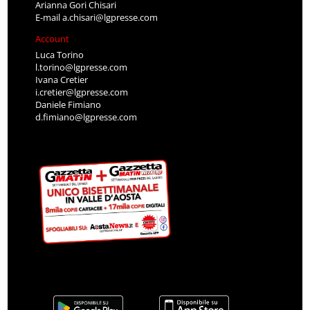
Arianna Gori Chisari
E-mail
a.chisari@lgpresse.com
Account
Luca Torino
l.torino@lgpresse.com
Ivana Cretier
i.cretier@lgpresse.com
Daniele Fimiano
d.fimiano@lgpresse.com