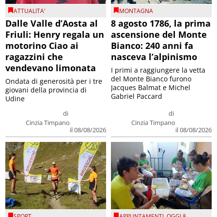
ATTUALITA'
MONTAGNA
Dalle Valle d’Aosta al
8 agosto 1786, la prima
Friuli: Henry regala un
ascensione del Monte
motorino Ciao ai
Bianco: 240 anni fa
ragazzini che
nasceva l’alpinismo
vendevano limonata
I primi a raggiungere la vetta
del Monte Bianco furono
Ondata di generosità per i tre
Jacques Balmat e Michel
giovani della provincia di
Gabriel Paccard
Udine
di
di
Cinzia Timpano
Cinzia Timpano
il 08/08/2026
il 08/08/2026
SPORT
APPUNTAMENTI
,
OGGI &