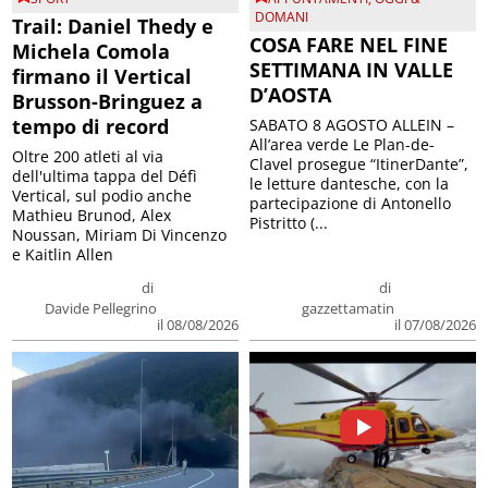
DOMANI
Trail: Daniel Thedy e
COSA FARE NEL FINE
Michela Comola
SETTIMANA IN VALLE
firmano il Vertical
D’AOSTA
Brusson-Bringuez a
tempo di record
SABATO 8 AGOSTO ALLEIN –
All’area verde Le Plan-de-
Oltre 200 atleti al via
Clavel prosegue “ItinerDante”,
dell'ultima tappa del Défì
le letture dantesche, con la
Vertical, sul podio anche
partecipazione di Antonello
Mathieu Brunod, Alex
Pistritto (...
Noussan, Miriam Di Vincenzo
e Kaitlin Allen
di
di
Davide Pellegrino
gazzettamatin
il 08/08/2026
il 07/08/2026