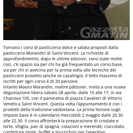
Tornano i corsi di pasticceria dolce e salata proposti dalla
pasticceria Morandin di Saint-Vincent. Le richieste di
approfondimento, dopo le ultime edizioni, sono state molte:
così, c’è spazio sia per chi ha già frequentato un corso base,
sia per chi si avvicina per la prima volta alle tecniche del
pasticcere provetto (anche se casalingo). Il tetto massimo di
iscritti per ogni corso è di 20 persone.
Intanto Mauro Morandin, maître pâtissier, invita a una nuova
degustazione libera sabato 28 aprile, dalle 10 alle 17, in via
Chanoux 105, con il panorama di piazza Cavalieri di Vittorio
Veneto a Saint Vincent. Questa volta l’appuntamento è con i
prodotti della tradizione valdostana. La prima lezione sugli
impasti base è in calendario mercoledì 2 maggio dalle 20.30
alle 22.30. Il corso affronterà la preparazione di crostate e
torte, sfoglia, pan di spagna, colazioni e merende, cioccolato,
confetture miste, buffet e stuzzichini per l’aperitivo.