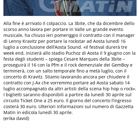
Alla fine è arrivato il colpaccio. La 3bite, che da dicembre dello
scorso anno lavora per portare in Valle un grande evento
musicale, ha chiuso ieri pomeriggio il contratto con il manager
di Lenny Kravitz per portare la rockstar ad Aosta lunedì 16
luglio a conclusione dell’Aosta Sound. «Il festival durerà tre
week end, inizierà allo stadio Puchoz di Aosta il 9 giugno con la
festa degli studenti – spiega Cesare Marques della 3bite –
proseguirà il 16 con la Pfm e il rock demenziale dei GemBoy e
terminerà, con un salto temporale fino a metà luglio, con il
concerto di Kravitz. Stiamo lavorando ancora per chiudere il
contratto con J-Ax che vorremmo portare ad Aosta sabato 14
luglio accompagnato da altri artisti della scena hip hop o rock».
I biglietti saranno disponibili a partire da lunedì 30 aprile sul
circuito Ticket One a 25 euro. Il giorno del concerto l’ingresso
costerà 30 euro. Ulteriori informazioni sul numero di Gazzetta
Matin in edicola lunedì 30 aprile.
(erika david)