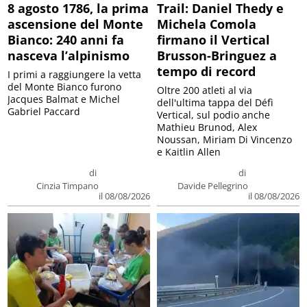
8 agosto 1786, la prima
Trail: Daniel Thedy e
ascensione del Monte
Michela Comola
Bianco: 240 anni fa
firmano il Vertical
nasceva l’alpinismo
Brusson-Bringuez a
tempo di record
I primi a raggiungere la vetta
del Monte Bianco furono
Oltre 200 atleti al via
Jacques Balmat e Michel
dell'ultima tappa del Défì
Gabriel Paccard
Vertical, sul podio anche
Mathieu Brunod, Alex
Noussan, Miriam Di Vincenzo
e Kaitlin Allen
di
di
Cinzia Timpano
Davide Pellegrino
il 08/08/2026
il 08/08/2026