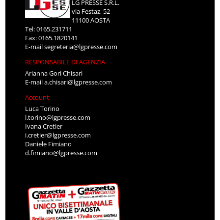
LG PRESSE S.R.L.
via Festaz, 52
11100 AOSTA
Tel: 0165.231711
Fax: 0165.1820141
E-mail
segreteria@lgpresse.com
RESPONSABILE DI AGENZIA
Arianna Gori Chisari
E-mail
a.chisari@lgpresse.com
Account
Luca Torino
l.torino@lgpresse.com
Ivana Cretier
i.cretier@lgpresse.com
Daniele Fimiano
d.fimiano@lgpresse.com