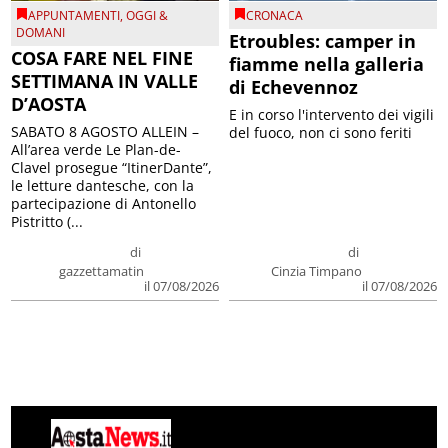
APPUNTAMENTI
,
OGGI &
CRONACA
DOMANI
Etroubles: camper in
COSA FARE NEL FINE
fiamme nella galleria
SETTIMANA IN VALLE
di Echevennoz
D’AOSTA
E in corso l'intervento dei vigili
SABATO 8 AGOSTO ALLEIN –
del fuoco, non ci sono feriti
All’area verde Le Plan-de-
Clavel prosegue “ItinerDante”,
le letture dantesche, con la
partecipazione di Antonello
Pistritto (...
di
di
gazzettamatin
Cinzia Timpano
il 07/08/2026
il 07/08/2026