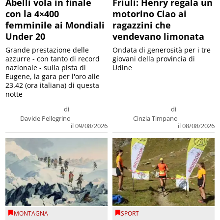
Abelli vola in finale
Friuli: Henry regala un
con la 4×400
motorino Ciao ai
femminile ai Mondiali
ragazzini che
Under 20
vendevano limonata
Grande prestazione delle
Ondata di generosità per i tre
azzurre - con tanto di record
giovani della provincia di
nazionale - sulla pista di
Udine
Eugene, la gara per l'oro alle
23.42 (ora italiana) di questa
notte
di
di
Davide Pellegrino
Cinzia Timpano
il 09/08/2026
il 08/08/2026
MONTAGNA
SPORT