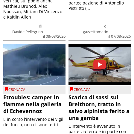
Vertical, sul podio anche
partecipazione di Antonello
Mathieu Brunod, Alex
Pistritto (...
Noussan, Miriam Di Vincenzo
e Kaitlin Allen
di
di
Davide Pellegrino
gazzettamatin
il 08/08/2026
il 07/08/2026
CRONACA
CRONACA
Etroubles: camper in
Scarica di sassi sul
fiamme nella galleria
Breithorn, tratto in
di Echevennoz
salvo alpinista ferito a
una gamba
E in corso l'intervento dei vigili
del fuoco, non ci sono feriti
L'intervento è avvenuto in
parte via terra e in parte con