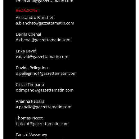
l.mercanti@gazzettamatin.com
REDAZIONE
Alessandro Bianchet
a.bianchet@gazzettamatin.com
Danila Chenal
d.chenal@gazzettamatin.com
Erika David
e.david@gazzettamatin.com
Davide Pellegrino
d.pellegrino@gazzettamatin.com
Cinzia Timpano
c.timpano@gazzettamatin.com
Arianna Papalia
a.papalia@gazzettamatin.com
Thomas Piccot
t.piccot@gazzettamatin.com
Fausto Vassoney