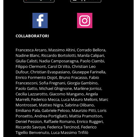
COLLABORATORI
Francesca Arcaro, Massimo Altini, Corrado Bellora,
Nadine Blanc, Riccardo Bortolotti, Manila Calipari,
Giulia Calisti, Nadia Camposaragna, Paolo Ciambi,
Filippo Clermont, Carol Di Vito, Christian Leo
Dufour, Christian Evaspasiano, Giuseppe Farinella,
Enrico Formento Dojot, Bruno Fracasso, Fabio
Francesconi, Sofia Fregnani, Giorgia Gambino,
Paolo Gatto, Michael Ghignone, Marlène Jorrioz,
Cecilia Lazzarotto, Giacomo Mangano, Angela
Marrelli, Federico Mecca, Luca Mauro Melloni, Marc
Montrosset, Matteo Nigra, Sabrina Olibano,
Emiliano Pala, Gabriele Peloso, Maurizio Pitti, Loris
Ponsetto, Andrea Portigliatti, Mattia Pramotton,
Deniel Pession, Raffaele Romano, Enrico Ruggeri,
Riccardo Savoye, Federica Tercinod, Federico
Tigellio Benvenuto, Luca Massimo Trifilò