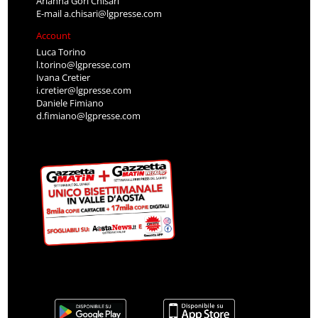
Arianna Gori Chisari
E-mail
a.chisari@lgpresse.com
Account
Luca Torino
l.torino@lgpresse.com
Ivana Cretier
i.cretier@lgpresse.com
Daniele Fimiano
d.fimiano@lgpresse.com