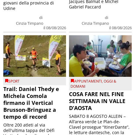
Jacques Balmat e Michel
giovani della provincia di
Gabriel Paccard
Udine
di
di
Cinzia Timpano
Cinzia Timpano
il 08/08/2026
il 08/08/2026
SPORT
APPUNTAMENTI
,
OGGI &
DOMANI
Trail: Daniel Thedy e
COSA FARE NEL FINE
Michela Comola
SETTIMANA IN VALLE
firmano il Vertical
D’AOSTA
Brusson-Bringuez a
tempo di record
SABATO 8 AGOSTO ALLEIN –
All’area verde Le Plan-de-
Oltre 200 atleti al via
Clavel prosegue “ItinerDante”,
dell'ultima tappa del Défì
le letture dantesche, con la