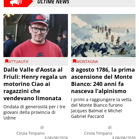
ULTIME NEWS
ATTUALITA'
MONTAGNA
Dalle Valle d’Aosta al
8 agosto 1786, la prima
Friuli: Henry regala un
ascensione del Monte
motorino Ciao ai
Bianco: 240 anni fa
ragazzini che
nasceva l’alpinismo
vendevano limonata
I primi a raggiungere la vetta
del Monte Bianco furono
Ondata di generosità per i tre
Jacques Balmat e Michel
giovani della provincia di
Gabriel Paccard
Udine
di
di
Cinzia Timpano
Cinzia Timpano
il 08/08/2026
il 08/08/2026