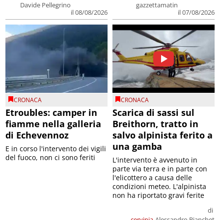
Davide Pellegrino
gazzettamatin
il 08/08/2026
il 07/08/2026
CRONACA
CRONACA
Etroubles: camper in
Scarica di sassi sul
fiamme nella galleria
Breithorn, tratto in
di Echevennoz
salvo alpinista ferito a
una gamba
E in corso l'intervento dei vigili
del fuoco, non ci sono feriti
L'intervento è avvenuto in
parte via terra e in parte con
l'elicottero a causa delle
condizioni meteo. L'alpinista
non ha riportato gravi ferite
di
cervinia
Alessandro Bianchet