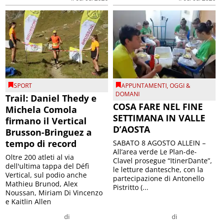
SPORT
APPUNTAMENTI
,
OGGI &
DOMANI
Trail: Daniel Thedy e
COSA FARE NEL FINE
Michela Comola
SETTIMANA IN VALLE
firmano il Vertical
D’AOSTA
Brusson-Bringuez a
tempo di record
SABATO 8 AGOSTO ALLEIN –
All’area verde Le Plan-de-
Oltre 200 atleti al via
Clavel prosegue “ItinerDante”,
dell'ultima tappa del Défì
le letture dantesche, con la
Vertical, sul podio anche
partecipazione di Antonello
Mathieu Brunod, Alex
Pistritto (...
Noussan, Miriam Di Vincenzo
e Kaitlin Allen
di
di