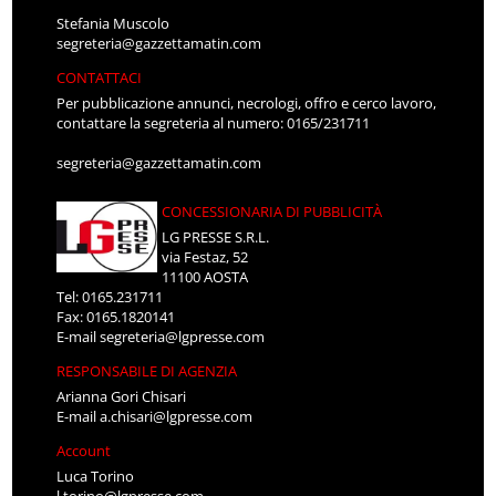
Stefania Muscolo
segreteria@gazzettamatin.com
CONTATTACI
Per pubblicazione annunci, necrologi, offro e cerco lavoro,
contattare la segreteria al numero: 0165/231711
segreteria@gazzettamatin.com
CONCESSIONARIA DI PUBBLICITÀ
LG PRESSE S.R.L.
via Festaz, 52
11100 AOSTA
Tel: 0165.231711
Fax: 0165.1820141
E-mail
segreteria@lgpresse.com
RESPONSABILE DI AGENZIA
Arianna Gori Chisari
E-mail
a.chisari@lgpresse.com
Account
Luca Torino
l.torino@lgpresse.com