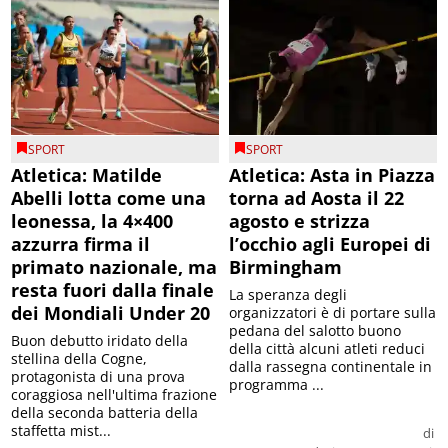
SPORT
SPORT
Atletica: Matilde
Atletica: Asta in Piazza
Abelli lotta come una
torna ad Aosta il 22
leonessa, la 4×400
agosto e strizza
azzurra firma il
l’occhio agli Europei di
primato nazionale, ma
Birmingham
resta fuori dalla finale
La speranza degli
dei Mondiali Under 20
organizzatori è di portare sulla
pedana del salotto buono
Buon debutto iridato della
della città alcuni atleti reduci
stellina della Cogne,
dalla rassegna continentale in
protagonista di una prova
programma ...
coraggiosa nell'ultima frazione
della seconda batteria della
staffetta mist...
di