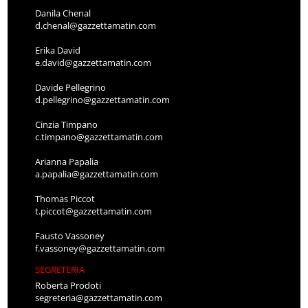
Danila Chenal
d.chenal@gazzettamatin.com
Erika David
e.david@gazzettamatin.com
Davide Pellegrino
d.pellegrino@gazzettamatin.com
Cinzia Timpano
c.timpano@gazzettamatin.com
Arianna Papalia
a.papalia@gazzettamatin.com
Thomas Piccot
t.piccot@gazzettamatin.com
Fausto Vassoney
f.vassoney@gazzettamatin.com
SEGRETERIA
Roberta Prodoti
segreteria@gazzettamatin.com