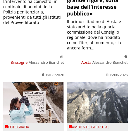
grande rigore, sulla
L'intervento ha coinvolto un
base dell’interesse
centinaio di uomini della
Polizia penitenziaria,
pubblico»
provenienti da tutti gli istituti
Il primo cittadino di Aosta è
del Provveditorato
stato audito nella quarta
commissione del Consiglio
regionale, dove ha ribadito
come l'iter, al momento, sia
ancora ferm...
di
di
Brissogne
Alessandro Bianchet
Aosta
Alessandro Bianchet
il 06/08/2026
il 06/08/2026
FOTOGRAFIA
AMBIENTE
,
GHIACCIAI
,