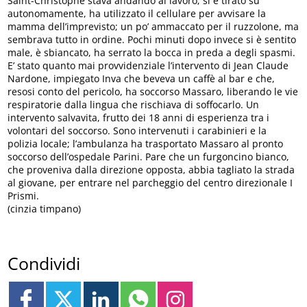
Saint-Christophe stava andando al lavoro; si è tirato su
autonomamente, ha utilizzato il cellulare per avvisare la
mamma dell’imprevisto; un po’ ammaccato per il ruzzolone, ma
sembrava tutto in ordine. Pochi minuti dopo invece si è sentito
male, è sbiancato, ha serrato la bocca in preda a degli spasmi.
E’ stato quanto mai provvidenziale l’intervento di Jean Claude
Nardone, impiegato Inva che beveva un caffè al bar e che,
resosi conto del pericolo, ha soccorso Massaro, liberando le vie
respiratorie dalla lingua che rischiava di soffocarlo. Un
intervento salvavita, frutto dei 18 anni di esperienza tra i
volontari del soccorso. Sono intervenuti i carabinieri e la
polizia locale; l’ambulanza ha trasportato Massaro al pronto
soccorso dell’ospedale Parini. Pare che un furgoncino bianco,
che proveniva dalla direzione opposta, abbia tagliato la strada
al giovane, per entrare nel parcheggio del centro direzionale I
Prismi.
(cinzia timpano)
Condividi