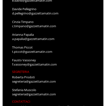
e.david@gazzettamatin.com
Davide Pellegrino
d.pellegrino@gazzettamatin.com
Cinzia Timpano
c.timpano@gazzettamatin.com
Arianna Papalia
a.papalia@gazzettamatin.com
Thomas Piccot
t.piccot@gazzettamatin.com
Fausto Vassoney
f.vassoney@gazzettamatin.com
SEGRETERIA
Roberta Prodoti
segreteria@gazzettamatin.com
Stefania Muscolo
segreteria@gazzettamatin.com
CONTATTACI