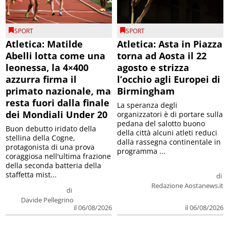
SPORT
SPORT
Atletica: Matilde
Atletica: Asta in Piazza
Abelli lotta come una
torna ad Aosta il 22
leonessa, la 4×400
agosto e strizza
azzurra firma il
l’occhio agli Europei di
primato nazionale, ma
Birmingham
resta fuori dalla finale
La speranza degli
dei Mondiali Under 20
organizzatori è di portare sulla
pedana del salotto buono
Buon debutto iridato della
della città alcuni atleti reduci
stellina della Cogne,
dalla rassegna continentale in
protagonista di una prova
programma ...
coraggiosa nell'ultima frazione
della seconda batteria della
staffetta mist...
di
Redazione Aostanews.it
di
Davide Pellegrino
il 06/08/2026
il 06/08/2026