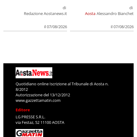
di
di
Redazione Aostanews.it
Aosta
Alessandro Bianchet
il 07/08/2026
il 07/08/2026
Quotidiano online Iscrizione al Tribunale di Aosta n.
8/2012
Autorizzazione del 13/12/2012
www.gazzettamatin.com
Editore
LG PRESSE S.R.L.
via Festaz, 52 11100 AOSTA