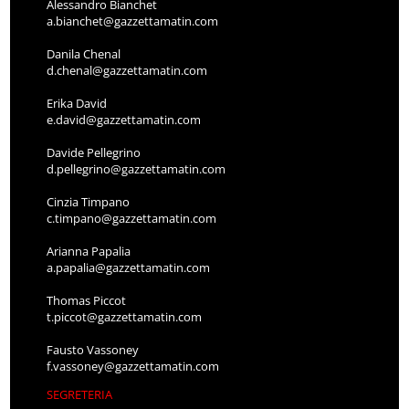
Alessandro Bianchet
a.bianchet@gazzettamatin.com
Danila Chenal
d.chenal@gazzettamatin.com
Erika David
e.david@gazzettamatin.com
Davide Pellegrino
d.pellegrino@gazzettamatin.com
Cinzia Timpano
c.timpano@gazzettamatin.com
Arianna Papalia
a.papalia@gazzettamatin.com
Thomas Piccot
t.piccot@gazzettamatin.com
Fausto Vassoney
f.vassoney@gazzettamatin.com
SEGRETERIA