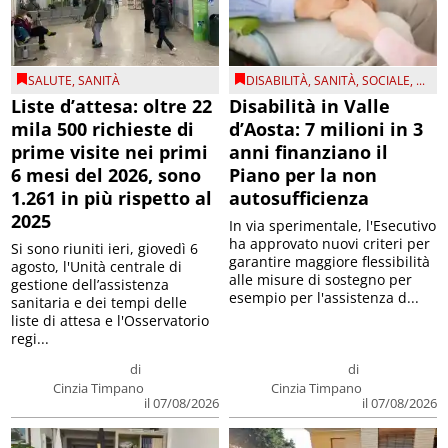
SALUTE
,
SANITÀ
DISABILITÀ
,
SANITÀ
,
SOCIALE
, ...
Liste d’attesa: oltre 22
Disabilità in Valle
mila 500 richieste di
d’Aosta: 7 milioni in 3
prime visite nei primi
anni finanziano il
6 mesi del 2026, sono
Piano per la non
1.261 in più rispetto al
autosufficienza
2025
In via sperimentale, l'Esecutivo
ha approvato nuovi criteri per
Si sono riuniti ieri, giovedì 6
garantire maggiore flessibilità
agosto, l'Unità centrale di
alle misure di sostegno per
gestione dell’assistenza
esempio per l'assistenza d...
sanitaria e dei tempi delle
liste di attesa e l'Osservatorio
regi...
di
di
Cinzia Timpano
Cinzia Timpano
il 07/08/2026
il 07/08/2026