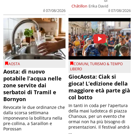
di
Châtillon
Erika David
il 07/08/2026
il 07/08/2026
AOSTA
COMUNI
,
TURISMO & TEMPO
LIBERO
Aosta: di nuovo
GiocAosta: Ciak si
potabile l’acqua nelle
gioca! L’edizione della
zone servite dai
maggiore età parte già
serbatoi di Tramil e
col botto
Bornyon
In tanti in coda per l'apertura
Revocate le due ordinanze che
della maxi ludoteca di piazza
dalla scorsa settimana
Chanoux, per un evento che
imponevano la bollitura nella
ormai non ha più bisogno di
pre-collina, a Saraillon e
presentazioni. Il festival andrà
Porossan
...