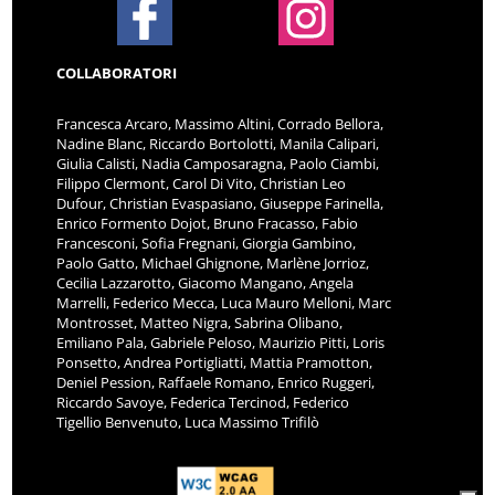
COLLABORATORI
Francesca Arcaro, Massimo Altini, Corrado Bellora,
Nadine Blanc, Riccardo Bortolotti, Manila Calipari,
Giulia Calisti, Nadia Camposaragna, Paolo Ciambi,
Filippo Clermont, Carol Di Vito, Christian Leo
Dufour, Christian Evaspasiano, Giuseppe Farinella,
Enrico Formento Dojot, Bruno Fracasso, Fabio
Francesconi, Sofia Fregnani, Giorgia Gambino,
Paolo Gatto, Michael Ghignone, Marlène Jorrioz,
Cecilia Lazzarotto, Giacomo Mangano, Angela
Marrelli, Federico Mecca, Luca Mauro Melloni, Marc
Montrosset, Matteo Nigra, Sabrina Olibano,
Emiliano Pala, Gabriele Peloso, Maurizio Pitti, Loris
Ponsetto, Andrea Portigliatti, Mattia Pramotton,
Deniel Pession, Raffaele Romano, Enrico Ruggeri,
Riccardo Savoye, Federica Tercinod, Federico
Tigellio Benvenuto, Luca Massimo Trifilò