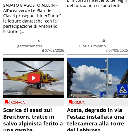
E in corso l'intervento dei vigili
SABATO 8 AGOSTO ALLEIN –
del fuoco, non ci sono feriti
All’area verde Le Plan-de-
Clavel prosegue “ItinerDante”,
le letture dantesche, con la
partecipazione di Antonello
Pistritto (...
di
di
gazzettamatin
Cinzia Timpano
il 07/08/2026
il 07/08/2026
CRONACA
COMUNI
Scarica di sassi sul
Aosta, degrado in via
Breithorn, tratto in
Festaz: installata una
salvo alpinista ferito a
telecamera alla Torre
una gamba
del Lebbroso