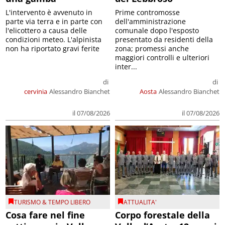
L'intervento è avvenuto in
Prime contromosse
parte via terra e in parte con
dell'amministrazione
l'elicottero a causa delle
comunale dopo l'esposto
condizioni meteo. L'alpinista
presentato da residenti della
non ha riportato gravi ferite
zona; promessi anche
maggiori controlli e ulteriori
inter...
di
di
cervinia
Alessandro Bianchet
Aosta
Alessandro Bianchet
il 07/08/2026
il 07/08/2026
TURISMO & TEMPO LIBERO
ATTUALITA'
Cosa fare nel fine
Corpo forestale della