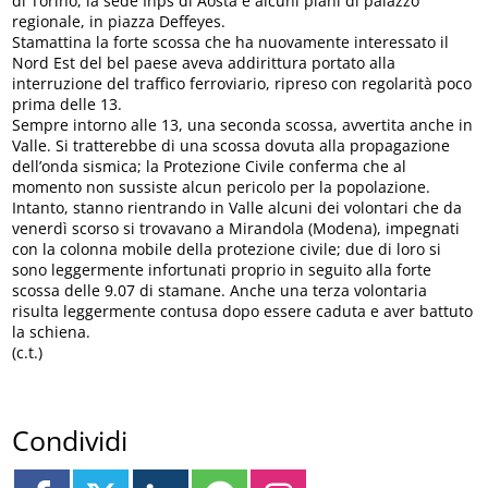
di Torino, la sede Inps di Aosta e alcuni piani di palazzo
regionale, in piazza Deffeyes.
Stamattina la forte scossa che ha nuovamente interessato il
Nord Est del bel paese aveva addirittura portato alla
interruzione del traffico ferroviario, ripreso con regolarità poco
prima delle 13.
Sempre intorno alle 13, una seconda scossa, avvertita anche in
Valle. Si tratterebbe di una scossa dovuta alla propagazione
dell’onda sismica; la Protezione Civile conferma che al
momento non sussiste alcun pericolo per la popolazione.
Intanto, stanno rientrando in Valle alcuni dei volontari che da
venerdì scorso si trovavano a Mirandola (Modena), impegnati
con la colonna mobile della protezione civile; due di loro si
sono leggermente infortunati proprio in seguito alla forte
scossa delle 9.07 di stamane. Anche una terza volontaria
risulta leggermente contusa dopo essere caduta e aver battuto
la schiena.
(c.t.)
Condividi