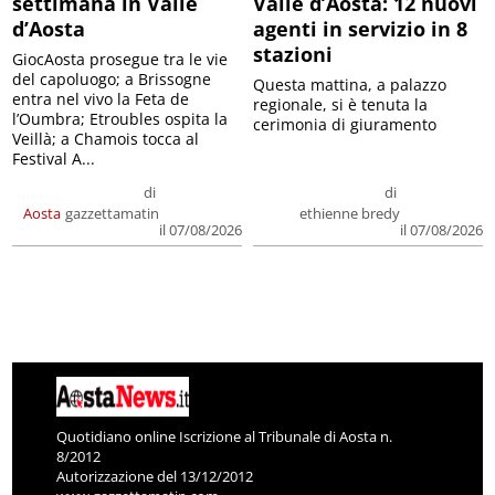
settimana in Valle
Valle d’Aosta: 12 nuovi
d’Aosta
agenti in servizio in 8
stazioni
GiocAosta prosegue tra le vie
del capoluogo; a Brissogne
Questa mattina, a palazzo
entra nel vivo la Feta de
regionale, si è tenuta la
l’Oumbra; Etroubles ospita la
cerimonia di giuramento
Veillà; a Chamois tocca al
Festival A...
di
di
Aosta
gazzettamatin
ethienne bredy
il 07/08/2026
il 07/08/2026
Quotidiano online Iscrizione al Tribunale di Aosta n.
8/2012
Autorizzazione del 13/12/2012