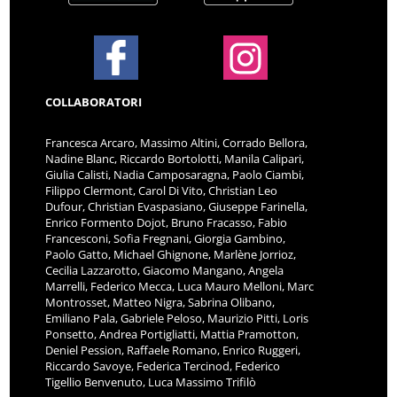
COLLABORATORI
Francesca Arcaro, Massimo Altini, Corrado Bellora,
Nadine Blanc, Riccardo Bortolotti, Manila Calipari,
Giulia Calisti, Nadia Camposaragna, Paolo Ciambi,
Filippo Clermont, Carol Di Vito, Christian Leo
Dufour, Christian Evaspasiano, Giuseppe Farinella,
Enrico Formento Dojot, Bruno Fracasso, Fabio
Francesconi, Sofia Fregnani, Giorgia Gambino,
Paolo Gatto, Michael Ghignone, Marlène Jorrioz,
Cecilia Lazzarotto, Giacomo Mangano, Angela
Marrelli, Federico Mecca, Luca Mauro Melloni, Marc
Montrosset, Matteo Nigra, Sabrina Olibano,
Emiliano Pala, Gabriele Peloso, Maurizio Pitti, Loris
Ponsetto, Andrea Portigliatti, Mattia Pramotton,
Deniel Pession, Raffaele Romano, Enrico Ruggeri,
Riccardo Savoye, Federica Tercinod, Federico
Tigellio Benvenuto, Luca Massimo Trifilò