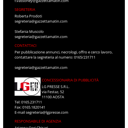
f.vassoney@gazzettamatin.com
SEGRETERIA
Roberta Prodoti
segreteria@gazzettamatin.com
Stefania Muscolo
segreteria@gazzettamatin.com
CONTATTACI
Per pubblicazione annunci, necrologi, offro e cerco lavoro,
contattare la segreteria al numero: 0165/231711
segreteria@gazzettamatin.com
CONCESSIONARIA DI PUBBLICITÀ
LG PRESSE S.R.L.
via Festaz, 52
11100 AOSTA
Tel: 0165.231711
Fax: 0165.1820141
E-mail
segreteria@lgpresse.com
RESPONSABILE DI AGENZIA
Arianna Gori Chisari