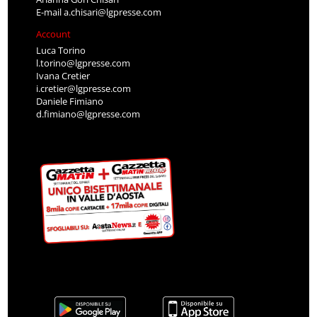
E-mail
a.chisari@lgpresse.com
Account
Luca Torino
l.torino@lgpresse.com
Ivana Cretier
i.cretier@lgpresse.com
Daniele Fimiano
d.fimiano@lgpresse.com