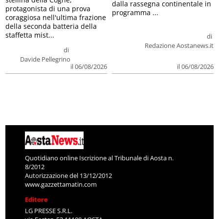
dalla rassegna continentale in
protagonista di una prova
programma ...
coraggiosa nell'ultima frazione
della seconda batteria della
staffetta mist...
di
Redazione Aostanews.it
di
Davide Pellegrino
il 06/08/2026
il 06/08/2026
Quotidiano online Iscrizione al Tribunale di Aosta n.
8/2012
Autorizzazione del 13/12/2012
www.gazzettamatin.com
Editore
LG PRESSE S.R.L.