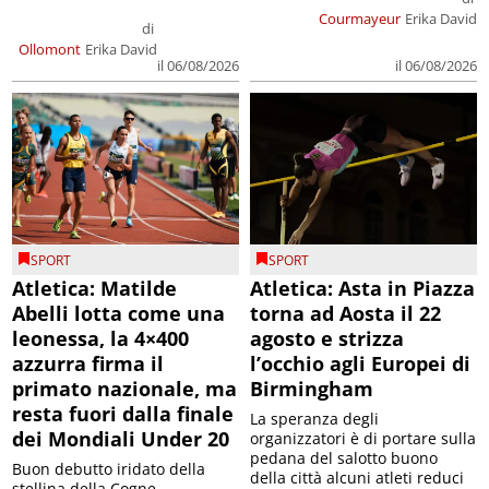
Courmayeur
Erika David
di
Ollomont
Erika David
il 06/08/2026
il 06/08/2026
SPORT
SPORT
Atletica: Matilde
Atletica: Asta in Piazza
Abelli lotta come una
torna ad Aosta il 22
leonessa, la 4×400
agosto e strizza
azzurra firma il
l’occhio agli Europei di
primato nazionale, ma
Birmingham
resta fuori dalla finale
La speranza degli
dei Mondiali Under 20
organizzatori è di portare sulla
pedana del salotto buono
Buon debutto iridato della
della città alcuni atleti reduci
stellina della Cogne,