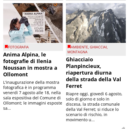
FOTOGRAFIA
AMBIENTE
,
GHIACCIAI
,
MONTAGNA
Anima Alpina, le
Ghiacciaio
fotografie di Ilenia
Planpincieux,
Noussan in mostra a
riapertura diurna
Ollomont
della strada della Val
L'inaugurazione della mostra
Ferret
fotografica è in programma
venerdì 7 agosto alle 18, nella
Riapre oggi, giovedì 6 agosto,
sala espositiva del Comune di
solo di giorno e solo in
Ollomont; le immagini esposte
discesa, la strada comunale
sa...
della Val Ferret; si riduce lo
scenario di rischio, in
movimento u...
di