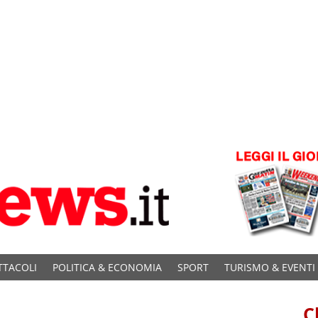
TTACOLI
POLITICA & ECONOMIA
SPORT
TURISMO & EVENTI
C