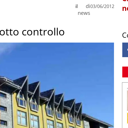
di
il
03/06/2012
n
news
otto controllo
C