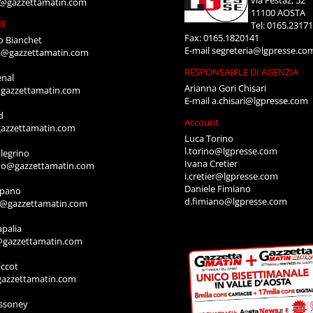
via Festaz, 52
i@gazzettamatin.com
11100 AOSTA
NE
Tel: 0165.2317
Fax: 0165.1820141
o Bianchet
E-mail
segreteria@lgpresse.co
t@gazzettamatin.com
RESPONSABILE DI AGENZIA
enal
Arianna Gori Chisari
gazzettamatin.com
E-mail
a.chisari@lgpresse.com
d
Account
azzettamatin.com
Luca Torino
l.torino@lgpresse.com
legrino
Ivana Cretier
ino@gazzettamatin.com
i.cretier@lgpresse.com
Daniele Fimiano
mpano
d.fimiano@lgpresse.com
o@gazzettamatin.com
apalia
@gazzettamatin.com
ccot
gazzettamatin.com
ssoney