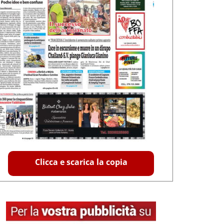
Clicca e scarica la copia