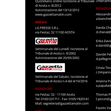
l.mercant
Quotidiano online Iscrizione al Tribunale
di Aosta n. 8/2012
REDAZIO
Autorizzazione del 13/12/2012
Alessandr
www.gazzettamatin.com
a.bianche
Editore
Danila Ch
LG PRESSE S.R.L.
d.chenal@
via Festaz, 52 11100 AOSTA
Erika Davi
e.david@g
Settimanale del Lunedì. Iscrizione al
Tribunale di Aosta n. 9/2002
Davide Pel
Autorizzazione del 20/05/2002
d.pellegr
Cinzia Ti
c.timpan
Settimanale del Sabato. Iscrizione al
Tribunale di Aosta n.4 del 4/10/2016
Arianna P
a.papalia
REDAZIONE
via Festaz, 52 - 11100 Aosta
Thomas Pi
Tel: 0165/231711 - Fax: 0165/1820141
t.piccot@
Mail:
segreteria@gazzettamatin.com
Fausto Va