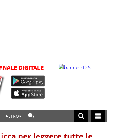
ALTRO
licca per leggere tutte le