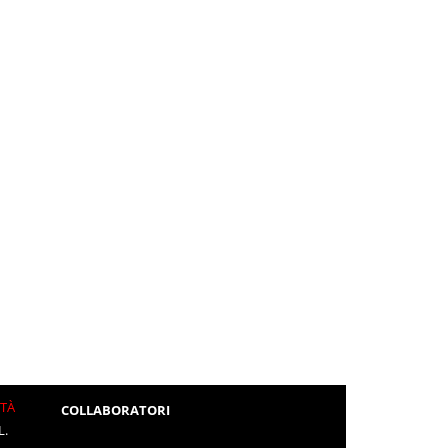
ITÀ
COLLABORATORI
L.