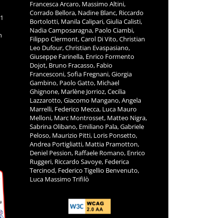
Francesca Arcaro, Massimo Altini,
Corrado Bellora, Nadine Blanc, Riccardo
11
Bortolotti, Manila Calipari, Giulia Calisti,
Nadia Camposaragna, Paolo Ciambi,
m
Filippo Clermont, Carol Di Vito, Christian
Leo Dufour, Christian Evaspasiano,
Giuseppe Farinella, Enrico Formento
Dojot, Bruno Fracasso, Fabio
Francesconi, Sofia Fregnani, Giorgia
Gambino, Paolo Gatto, Michael
Ghignone, Marlène Jorrioz, Cecilia
Lazzarotto, Giacomo Mangano, Angela
Marrelli, Federico Mecca, Luca Mauro
Melloni, Marc Montrosset, Matteo Nigra,
Sabrina Olibano, Emiliano Pala, Gabriele
Peloso, Maurizio Pitti, Loris Ponsetto,
Andrea Portigliatti, Mattia Pramotton,
Deniel Pession, Raffaele Romano, Enrico
Ruggeri, Riccardo Savoye, Federica
Tercinod, Federico Tigellio Benvenuto,
Luca Massimo Trifilò