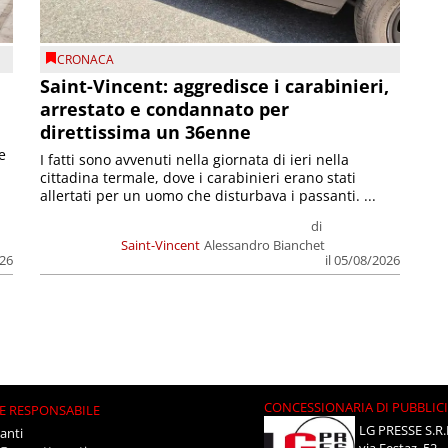
CRONACA
Saint-Vincent: aggredisce i carabinieri,
arrestato e condannato per
direttissima un 36enne
e
I fatti sono avvenuti nella giornata di ieri nella
cittadina termale, dove i carabinieri erano stati
allertati per un uomo che disturbava i passanti. ...
di
Saint-Vincent
Alessandro Bianchet
026
il 05/08/2026
CONCESSIONARIA DI PUBBLIC
E RESPONSABILE
LG PRESSE S.R.
anti