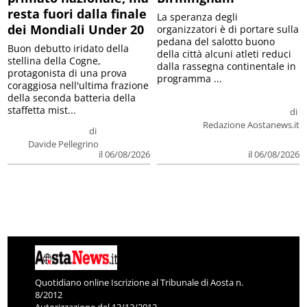
resta fuori dalla finale
La speranza degli
dei Mondiali Under 20
organizzatori è di portare sulla
pedana del salotto buono
Buon debutto iridato della
della città alcuni atleti reduci
stellina della Cogne,
dalla rassegna continentale in
protagonista di una prova
programma ...
coraggiosa nell'ultima frazione
della seconda batteria della
staffetta mist...
di
Redazione Aostanews.it
di
Davide Pellegrino
il 06/08/2026
il 06/08/2026
Quotidiano online Iscrizione al Tribunale di Aosta n.
8/2012
Autorizzazione del 13/12/2012