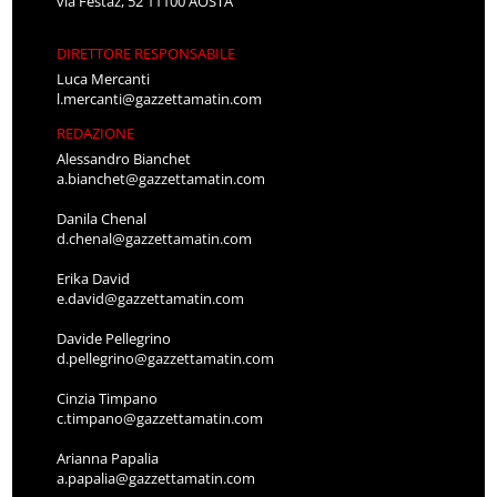
via Festaz, 52 11100 AOSTA
DIRETTORE RESPONSABILE
Luca Mercanti
l.mercanti@gazzettamatin.com
REDAZIONE
Alessandro Bianchet
a.bianchet@gazzettamatin.com
Danila Chenal
d.chenal@gazzettamatin.com
Erika David
e.david@gazzettamatin.com
Davide Pellegrino
d.pellegrino@gazzettamatin.com
Cinzia Timpano
c.timpano@gazzettamatin.com
Arianna Papalia
a.papalia@gazzettamatin.com