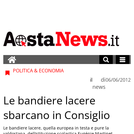
POLITICA & ECONOMIA
di
il
06/06/2012
news
Le bandiere lacere
sbarcano in Consiglio
Le bandiere lacere, quella europea in testa e pure la
valdostana, dellIstituzione scolastica Eugénie Martinet