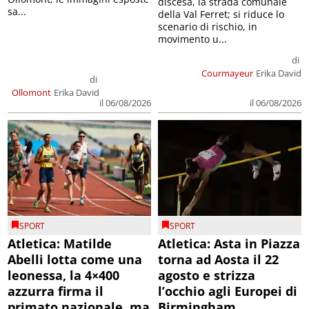
discesa, la strada comunale
sa...
della Val Ferret; si riduce lo
scenario di rischio, in
movimento u...
di
Courmayeur
Erika David
di
Ollomont
Erika David
il 06/08/2026
il 06/08/2026
SPORT
SPORT
Atletica: Matilde
Atletica: Asta in Piazza
Abelli lotta come una
torna ad Aosta il 22
leonessa, la 4×400
agosto e strizza
azzurra firma il
l’occhio agli Europei di
primato nazionale, ma
Birmingham