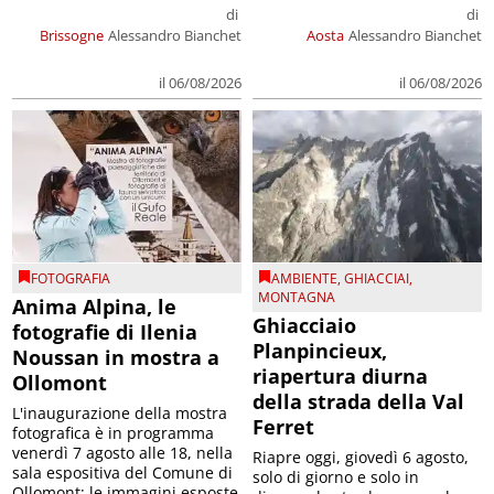
di
di
Brissogne
Alessandro Bianchet
Aosta
Alessandro Bianchet
il 06/08/2026
il 06/08/2026
FOTOGRAFIA
AMBIENTE
,
GHIACCIAI
,
MONTAGNA
Anima Alpina, le
Ghiacciaio
fotografie di Ilenia
Planpincieux,
Noussan in mostra a
riapertura diurna
Ollomont
della strada della Val
L'inaugurazione della mostra
Ferret
fotografica è in programma
venerdì 7 agosto alle 18, nella
Riapre oggi, giovedì 6 agosto,
sala espositiva del Comune di
solo di giorno e solo in
Ollomont; le immagini esposte