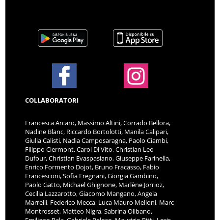
COLLABORATORI
Francesca Arcaro, Massimo Altini, Corrado Bellora,
Nadine Blanc, Riccardo Bortolotti, Manila Calipari,
Giulia Calisti, Nadia Camposaragna, Paolo Ciambi,
Filippo Clermont, Carol Di Vito, Christian Leo
Dufour, Christian Evaspasiano, Giuseppe Farinella,
Enrico Formento Dojot, Bruno Fracasso, Fabio
Francesconi, Sofia Fregnani, Giorgia Gambino,
Paolo Gatto, Michael Ghignone, Marlène Jorrioz,
Cecilia Lazzarotto, Giacomo Mangano, Angela
Marrelli, Federico Mecca, Luca Mauro Melloni, Marc
Montrosset, Matteo Nigra, Sabrina Olibano,
Emiliano Pala, Gabriele Peloso, Maurizio Pitti, Loris