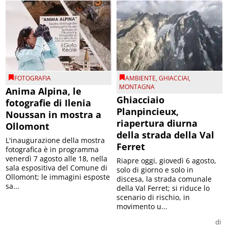
FOTOGRAFIA
AMBIENTE
,
GHIACCIAI
,
MONTAGNA
Anima Alpina, le
Ghiacciaio
fotografie di Ilenia
Planpincieux,
Noussan in mostra a
riapertura diurna
Ollomont
della strada della Val
L'inaugurazione della mostra
Ferret
fotografica è in programma
venerdì 7 agosto alle 18, nella
Riapre oggi, giovedì 6 agosto,
sala espositiva del Comune di
solo di giorno e solo in
Ollomont; le immagini esposte
discesa, la strada comunale
sa...
della Val Ferret; si riduce lo
scenario di rischio, in
movimento u...
di