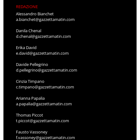
REDAZIONE
Alessandro Bianchet
a.bianchet@gazzettamatin.com
Danila Chenal
d.chenal@gazzettamatin.com
Erika David
e.david@gazzettamatin.com
Davide Pellegrino
d.pellegrino@gazzettamatin.com
Cinzia Timpano
c.timpano@gazzettamatin.com
Arianna Papalia
a.papalia@gazzettamatin.com
Thomas Piccot
t.piccot@gazzettamatin.com
Fausto Vassoney
f.vassoney@gazzettamatin.com