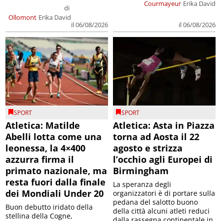
Courmayeur
Erika David
di
Ollomont
Erika David
il 06/08/2026
il 06/08/2026
SPORT
SPORT
Atletica: Matilde
Atletica: Asta in Piazza
Abelli lotta come una
torna ad Aosta il 22
leonessa, la 4×400
agosto e strizza
azzurra firma il
l’occhio agli Europei di
primato nazionale, ma
Birmingham
resta fuori dalla finale
La speranza degli
dei Mondiali Under 20
organizzatori è di portare sulla
pedana del salotto buono
Buon debutto iridato della
della città alcuni atleti reduci
stellina della Cogne,
dalla rassegna continentale in