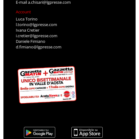
E-mail
a.chisari@lgpresse.com
Account
Luca Torino
l.torino@lgpresse.com
Ivana Cretier
i.cretier@lgpresse.com
Daniele Fimiano
d.fimiano@lgpresse.com