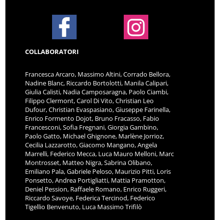
COLLABORATORI
Francesca Arcaro, Massimo Altini, Corrado Bellora,
Nadine Blanc, Riccardo Bortolotti, Manila Calipari,
Giulia Calisti, Nadia Camposaragna, Paolo Ciambi,
Filippo Clermont, Carol Di Vito, Christian Leo
Dufour, Christian Evaspasiano, Giuseppe Farinella,
Enrico Formento Dojot, Bruno Fracasso, Fabio
Francesconi, Sofia Fregnani, Giorgia Gambino,
Paolo Gatto, Michael Ghignone, Marlène Jorrioz,
Cecilia Lazzarotto, Giacomo Mangano, Angela
Marrelli, Federico Mecca, Luca Mauro Melloni, Marc
Montrosset, Matteo Nigra, Sabrina Olibano,
Emiliano Pala, Gabriele Peloso, Maurizio Pitti, Loris
Ponsetto, Andrea Portigliatti, Mattia Pramotton,
Deniel Pession, Raffaele Romano, Enrico Ruggeri,
Riccardo Savoye, Federica Tercinod, Federico
Tigellio Benvenuto, Luca Massimo Trifilò