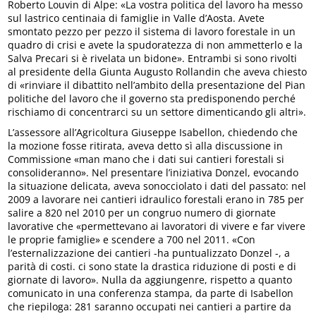
Roberto Louvin di Alpe: «La vostra politica del lavoro ha messo
sul lastrico centinaia di famiglie in Valle d’Aosta. Avete
smontato pezzo per pezzo il sistema di lavoro forestale in un
quadro di crisi e avete la spudoratezza di non ammetterlo e la
Salva Precari si è rivelata un bidone». Entrambi si sono rivolti
al presidente della Giunta Augusto Rollandin che aveva chiesto
di «rinviare il dibattito nell’ambito della presentazione del Pian
politiche del lavoro che il governo sta predisponendo perché
rischiamo di concentrarci su un settore dimenticando gli altri».
L’assessore all’Agricoltura Giuseppe Isabellon, chiedendo che
la mozione fosse ritirata, aveva detto sì alla discussione in
Commissione «man mano che i dati sui cantieri forestali si
consolideranno». Nel presentare l’iniziativa Donzel, evocando
la situazione delicata, aveva sonocciolato i dati del passato: nel
2009 a lavorare nei cantieri idraulico forestali erano in 785 per
salire a 820 nel 2010 per un congruo numero di giornate
lavorative che «permettevano ai lavoratori di vivere e far vivere
le proprie famiglie» e scendere a 700 nel 2011. «Con
l’esternalizzazione dei cantieri -ha puntualizzato Donzel -, a
parità di costi. ci sono state la drastica riduzione di posti e di
giornate di lavoro». Nulla da aggiungenre, rispetto a quanto
comunicato in una conferenza stampa, da parte di Isabellon
che riepiloga: 281 saranno occupati nei cantieri a partire da