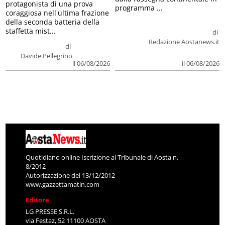
protagonista di una prova
programma ...
coraggiosa nell'ultima frazione
della seconda batteria della
staffetta mist...
di
Redazione Aostanews.it
di
Davide Pellegrino
il 06/08/2026
il 06/08/2026
Quotidiano online Iscrizione al Tribunale di Aosta n.
8/2012
Autorizzazione del 13/12/2012
www.gazzettamatin.com
Editore
LG PRESSE S.R.L.
via Festaz, 52 11100 AOSTA