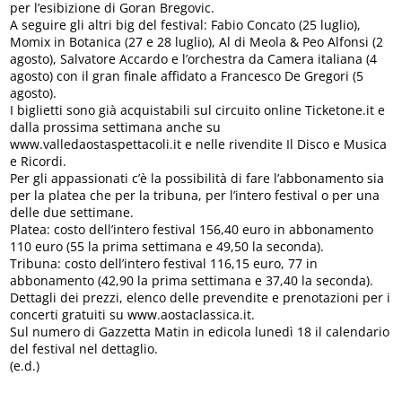
per l’esibizione di Goran Bregovic.
A seguire gli altri big del festival: Fabio Concato (25 luglio),
Momix in Botanica (27 e 28 luglio), Al di Meola & Peo Alfonsi (2
agosto), Salvatore Accardo e l’orchestra da Camera italiana (4
agosto) con il gran finale affidato a Francesco De Gregori (5
agosto).
I biglietti sono già acquistabili sul circuito online Ticketone.it e
dalla prossima settimana anche su
www.valledaostaspettacoli.it e nelle rivendite Il Disco e Musica
e Ricordi.
Per gli appassionati c’è la possibilità di fare l’abbonamento sia
per la platea che per la tribuna, per l’intero festival o per una
delle due settimane.
Platea: costo dell’intero festival 156,40 euro in abbonamento
110 euro (55 la prima settimana e 49,50 la seconda).
Tribuna: costo dell’intero festival 116,15 euro, 77 in
abbonamento (42,90 la prima settimana e 37,40 la seconda).
Dettagli dei prezzi, elenco delle prevendite e prenotazioni per i
concerti gratuiti su www.aostaclassica.it.
Sul numero di Gazzetta Matin in edicola lunedì 18 il calendario
del festival nel dettaglio.
(e.d.)