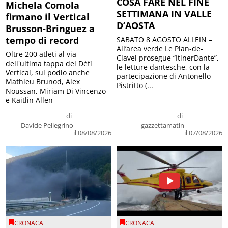
COSA FARE NEL FINE
Michela Comola
SETTIMANA IN VALLE
firmano il Vertical
D’AOSTA
Brusson-Bringuez a
tempo di record
SABATO 8 AGOSTO ALLEIN –
All’area verde Le Plan-de-
Oltre 200 atleti al via
Clavel prosegue “ItinerDante”,
dell'ultima tappa del Défì
le letture dantesche, con la
Vertical, sul podio anche
partecipazione di Antonello
Mathieu Brunod, Alex
Pistritto (...
Noussan, Miriam Di Vincenzo
e Kaitlin Allen
di
di
Davide Pellegrino
gazzettamatin
il 08/08/2026
il 07/08/2026
CRONACA
CRONACA