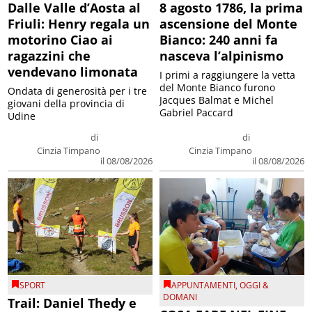
Dalle Valle d’Aosta al
8 agosto 1786, la prima
Friuli: Henry regala un
ascensione del Monte
motorino Ciao ai
Bianco: 240 anni fa
ragazzini che
nasceva l’alpinismo
vendevano limonata
I primi a raggiungere la vetta
del Monte Bianco furono
Ondata di generosità per i tre
Jacques Balmat e Michel
giovani della provincia di
Gabriel Paccard
Udine
di
di
Cinzia Timpano
Cinzia Timpano
il 08/08/2026
il 08/08/2026
SPORT
APPUNTAMENTI
,
OGGI &
DOMANI
Trail: Daniel Thedy e