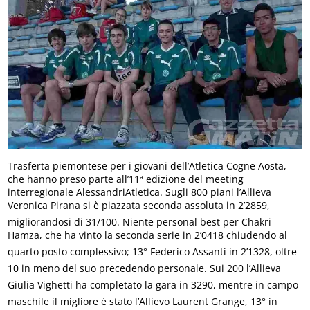
Trasferta piemontese per i giovani dell’Atletica Cogne Aosta,
che hanno preso parte all’11ª edizione del meeting
interregionale AlessandriAtletica. Sugli 800 piani l’Allieva
Veronica Pirana si è piazzata seconda assoluta in 2’2859,
migliorandosi di 31/100. Niente personal best per Chakri
Hamza, che ha vinto la seconda serie in 2’0418 chiudendo al
quarto posto complessivo; 13° Federico Assanti in 2’1328, oltre
10 in meno del suo precedendo personale. Sui 200 l’Allieva
Giulia Vighetti ha completato la gara in 3290, mentre in campo
maschile il migliore è stato l’Allievo Laurent Grange, 13° in