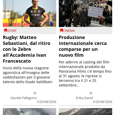
SPORT
CINEMA
Rugby: Matteo
Produzione
Sebastiani, dal ritiro
internazionale cerca
con le Zebre
comparse per un
all’Accademia Ivan
nuovo film
Francescato
Per aderire al casting del film
internazionale prodotto da
Inizio della nuova stagione
Panorama Films c'è tempo fino
agonistica all'insegna delle
al 31 agosto; le riprese si
soddisfazioni per il giovane
terranno tra il 21 e 25
talento dello Stade Valdôtain
settembre...
di
di
Davide Pellegrino
Erika David
il 05/08/2026
il 05/08/2026