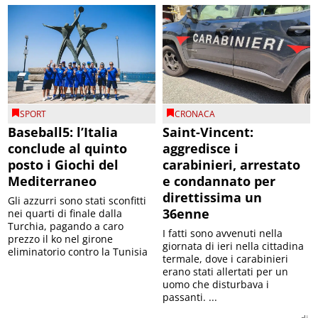
SPORT
CRONACA
Baseball5: l’Italia
Saint-Vincent:
conclude al quinto
aggredisce i
posto i Giochi del
carabinieri, arrestato
Mediterraneo
e condannato per
direttissima un
Gli azzurri sono stati sconfitti
36enne
nei quarti di finale dalla
Turchia, pagando a caro
I fatti sono avvenuti nella
prezzo il ko nel girone
giornata di ieri nella cittadina
eliminatorio contro la Tunisia
termale, dove i carabinieri
erano stati allertati per un
uomo che disturbava i
passanti. ...