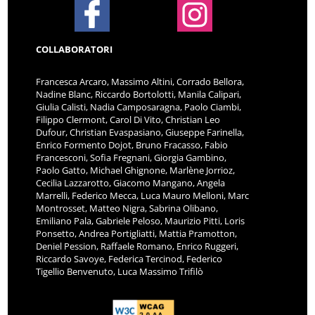
COLLABORATORI
Francesca Arcaro, Massimo Altini, Corrado Bellora,
Nadine Blanc, Riccardo Bortolotti, Manila Calipari,
Giulia Calisti, Nadia Camposaragna, Paolo Ciambi,
Filippo Clermont, Carol Di Vito, Christian Leo
Dufour, Christian Evaspasiano, Giuseppe Farinella,
Enrico Formento Dojot, Bruno Fracasso, Fabio
Francesconi, Sofia Fregnani, Giorgia Gambino,
Paolo Gatto, Michael Ghignone, Marlène Jorrioz,
Cecilia Lazzarotto, Giacomo Mangano, Angela
Marrelli, Federico Mecca, Luca Mauro Melloni, Marc
Montrosset, Matteo Nigra, Sabrina Olibano,
Emiliano Pala, Gabriele Peloso, Maurizio Pitti, Loris
Ponsetto, Andrea Portigliatti, Mattia Pramotton,
Deniel Pession, Raffaele Romano, Enrico Ruggeri,
Riccardo Savoye, Federica Tercinod, Federico
Tigellio Benvenuto, Luca Massimo Trifilò