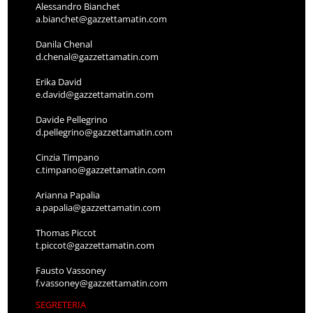
Alessandro Bianchet
a.bianchet@gazzettamatin.com
Danila Chenal
d.chenal@gazzettamatin.com
Erika David
e.david@gazzettamatin.com
Davide Pellegrino
d.pellegrino@gazzettamatin.com
Cinzia Timpano
c.timpano@gazzettamatin.com
Arianna Papalia
a.papalia@gazzettamatin.com
Thomas Piccot
t.piccot@gazzettamatin.com
Fausto Vassoney
f.vassoney@gazzettamatin.com
SEGRETERIA