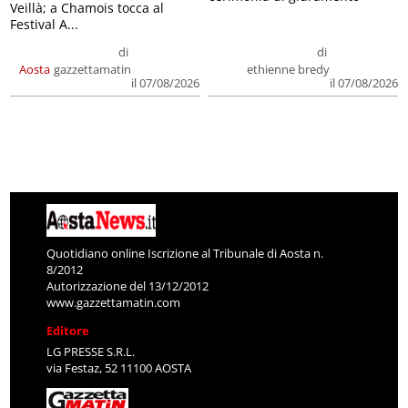
Veillà; a Chamois tocca al
Festival A...
di
di
Aosta
gazzettamatin
ethienne bredy
il 07/08/2026
il 07/08/2026
Quotidiano online Iscrizione al Tribunale di Aosta n.
8/2012
Autorizzazione del 13/12/2012
www.gazzettamatin.com
Editore
LG PRESSE S.R.L.
via Festaz, 52 11100 AOSTA