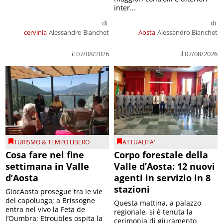
inter...
di
di
cervinia
Alessandro Bianchet
Aosta
Alessandro Bianchet
il 07/08/2026
il 07/08/2026
TURISMO & TEMPO LIBERO
ATTUALITA'
Cosa fare nel fine
Corpo forestale della
settimana in Valle
Valle d’Aosta: 12 nuovi
d’Aosta
agenti in servizio in 8
stazioni
GiocAosta prosegue tra le vie
del capoluogo; a Brissogne
Questa mattina, a palazzo
entra nel vivo la Feta de
regionale, si è tenuta la
l’Oumbra; Etroubles ospita la
cerimonia di giuramento