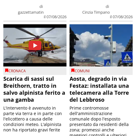
di
di
gazzettamatin
Cinzia Timpano
il 07/08/2026
il 07/08/2026
CRONACA
COMUNI
Scarica di sassi sul
Aosta, degrado in via
Breithorn, tratto in
Festaz: installata una
salvo alpinista ferito a
telecamera alla Torre
una gamba
del Lebbroso
L'intervento è avvenuto in
Prime contromosse
parte via terra e in parte con
dell'amministrazione
l'elicottero a causa delle
comunale dopo l'esposto
condizioni meteo. L'alpinista
presentato da residenti della
non ha riportato gravi ferite
zona; promessi anche
maggiori controlli e ulteriori