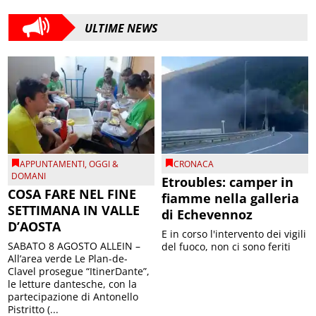
ULTIME NEWS
APPUNTAMENTI
,
OGGI &
CRONACA
DOMANI
Etroubles: camper in
COSA FARE NEL FINE
fiamme nella galleria
SETTIMANA IN VALLE
di Echevennoz
D’AOSTA
E in corso l'intervento dei vigili
SABATO 8 AGOSTO ALLEIN –
del fuoco, non ci sono feriti
All’area verde Le Plan-de-
Clavel prosegue “ItinerDante”,
le letture dantesche, con la
partecipazione di Antonello
Pistritto (...