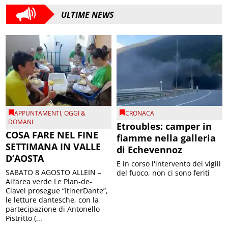
ULTIME NEWS
APPUNTAMENTI
,
OGGI &
CRONACA
DOMANI
Etroubles: camper in
COSA FARE NEL FINE
fiamme nella galleria
SETTIMANA IN VALLE
di Echevennoz
D’AOSTA
E in corso l'intervento dei vigili
SABATO 8 AGOSTO ALLEIN –
del fuoco, non ci sono feriti
All’area verde Le Plan-de-
Clavel prosegue “ItinerDante”,
le letture dantesche, con la
partecipazione di Antonello
Pistritto (...