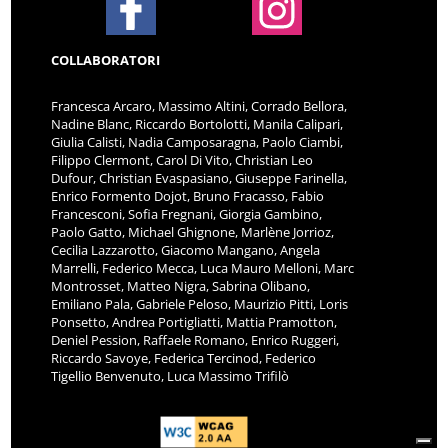
COLLABORATORI
Francesca Arcaro, Massimo Altini, Corrado Bellora,
Nadine Blanc, Riccardo Bortolotti, Manila Calipari,
Giulia Calisti, Nadia Camposaragna, Paolo Ciambi,
Filippo Clermont, Carol Di Vito, Christian Leo
Dufour, Christian Evaspasiano, Giuseppe Farinella,
Enrico Formento Dojot, Bruno Fracasso, Fabio
Francesconi, Sofia Fregnani, Giorgia Gambino,
Paolo Gatto, Michael Ghignone, Marlène Jorrioz,
Cecilia Lazzarotto, Giacomo Mangano, Angela
Marrelli, Federico Mecca, Luca Mauro Melloni, Marc
Montrosset, Matteo Nigra, Sabrina Olibano,
Emiliano Pala, Gabriele Peloso, Maurizio Pitti, Loris
Ponsetto, Andrea Portigliatti, Mattia Pramotton,
Deniel Pession, Raffaele Romano, Enrico Ruggeri,
Riccardo Savoye, Federica Tercinod, Federico
Tigellio Benvenuto, Luca Massimo Trifilò