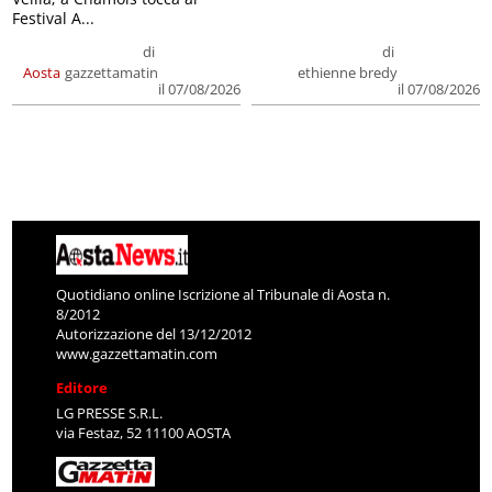
Festival A...
di
di
Aosta
gazzettamatin
ethienne bredy
il 07/08/2026
il 07/08/2026
Quotidiano online Iscrizione al Tribunale di Aosta n.
8/2012
Autorizzazione del 13/12/2012
www.gazzettamatin.com
Editore
LG PRESSE S.R.L.
via Festaz, 52 11100 AOSTA