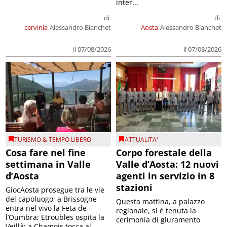
inter...
di
di
cervinia
Alessandro Bianchet
Aosta
Alessandro Bianchet
il 07/08/2026
il 07/08/2026
TURISMO & TEMPO LIBERO
ATTUALITA'
Cosa fare nel fine
Corpo forestale della
settimana in Valle
Valle d’Aosta: 12 nuovi
d’Aosta
agenti in servizio in 8
stazioni
GiocAosta prosegue tra le vie
del capoluogo; a Brissogne
Questa mattina, a palazzo
entra nel vivo la Feta de
regionale, si è tenuta la
l’Oumbra; Etroubles ospita la
cerimonia di giuramento
Veillà; a Chamois tocca al