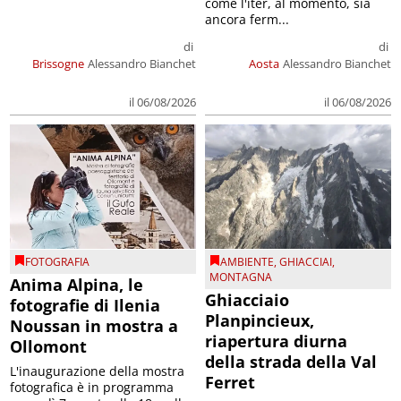
come l'iter, al momento, sia
ancora ferm...
di
di
Brissogne
Alessandro Bianchet
Aosta
Alessandro Bianchet
il 06/08/2026
il 06/08/2026
FOTOGRAFIA
AMBIENTE
,
GHIACCIAI
,
MONTAGNA
Anima Alpina, le
Ghiacciaio
fotografie di Ilenia
Planpincieux,
Noussan in mostra a
riapertura diurna
Ollomont
della strada della Val
L'inaugurazione della mostra
Ferret
fotografica è in programma