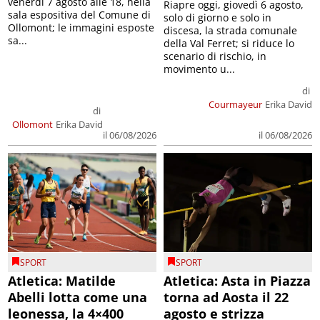
venerdì 7 agosto alle 18, nella
Riapre oggi, giovedì 6 agosto,
sala espositiva del Comune di
solo di giorno e solo in
Ollomont; le immagini esposte
discesa, la strada comunale
sa...
della Val Ferret; si riduce lo
scenario di rischio, in
movimento u...
di
Courmayeur
Erika David
di
Ollomont
Erika David
il 06/08/2026
il 06/08/2026
SPORT
SPORT
Atletica: Matilde
Atletica: Asta in Piazza
Abelli lotta come una
torna ad Aosta il 22
leonessa, la 4×400
agosto e strizza