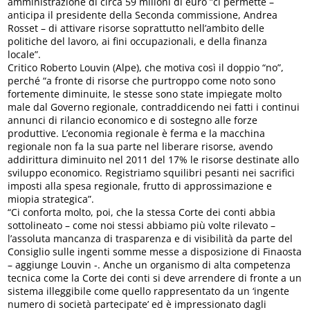
amministrazione di circa 59 milioni di euro ”ci permette –
anticipa il presidente della Seconda commissione, Andrea
Rosset – di attivare risorse soprattutto nell’ambito delle
politiche del lavoro, ai fini occupazionali, e della finanza
locale”.
Critico Roberto Louvin (Alpe), che motiva così il doppio “no”,
perché “a fronte di risorse che purtroppo come noto sono
fortemente diminuite, le stesse sono state impiegate molto
male dal Governo regionale, contraddicendo nei fatti i continui
annunci di rilancio economico e di sostegno alle forze
produttive. L’economia regionale è ferma e la macchina
regionale non fa la sua parte nel liberare risorse, avendo
addirittura diminuito nel 2011 del 17% le risorse destinate allo
sviluppo economico. Registriamo squilibri pesanti nei sacrifici
imposti alla spesa regionale, frutto di approssimazione e
miopia strategica”.
“Ci conforta molto, poi, che la stessa Corte dei conti abbia
sottolineato – come noi stessi abbiamo più volte rilevato –
l’assoluta mancanza di trasparenza e di visibilità da parte del
Consiglio sulle ingenti somme messe a disposizione di Finaosta
– aggiunge Louvin -. Anche un organismo di alta competenza
tecnica come la Corte dei conti si deve arrendere di fronte a un
sistema illeggibile come quello rappresentato da un ‘ingente
numero di società partecipate’ ed è impressionato dagli